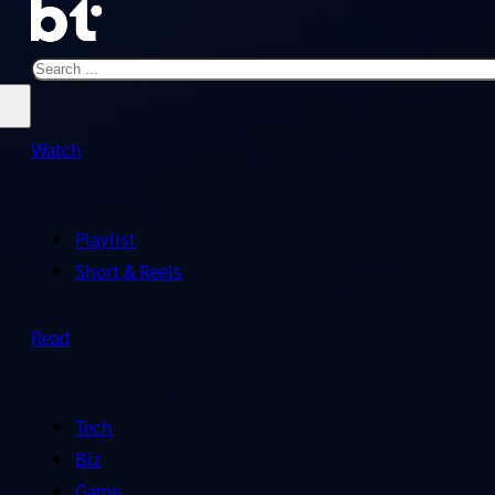
Search
Watch
Playlist
Short & Reels
Read
Tech
Biz
Game