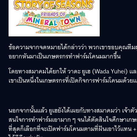
ข้อความจากจดหมายได้กล่าวว่า พวกเขาขอบคุณทีมผู้ส
อยากหันมาเป็นเกษตรกรทำฟาร์มโคนมมากขึ้น
โดยทางสมาคมได้ยกให้ วาดะ ยูเฮ (Wada Yuhei) แล
เขาเป็นหนึ่งในเกษตรกรที่เปิดกิจการฟาร์มโคนมด้วย
นอกจากนั้นแล้ว ยูเฮยังได้เผยกับทางสมาคมว่า เจ้าตัวเ
สนใจการทำฟาร์มเอามาก ๆ จนได้ตัดสินใจศึกษาเกษตรก
ที่สุดก็เลือกที่จะเปิดฟาร์มโคนมตามที่ฝันเอาไว้แทน +