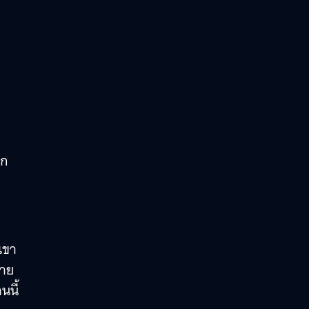
วก
เขา
้าย
นนี้