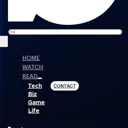
Search
HOME
WATCH
READ
Tech
CONTACT
Biz
Game
Life