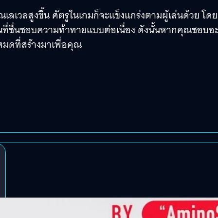
ลเวลสูงขึ้น ศัตรูในเกมก็จะแข็งแกร่งตามผู้เล่นด้วย โดย
่นที่ชื่นชอบความท้าทายแบบต่อเนื่อง ดังนั้นหากคุณชอบอ
โหมดที่สร้างมาเพื่อคุณ