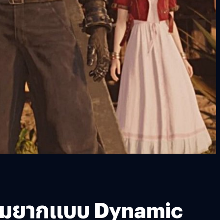
กความยากแบบ Dynamic