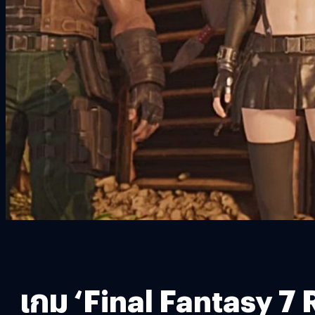
เกม ‘Final Fantasy 7