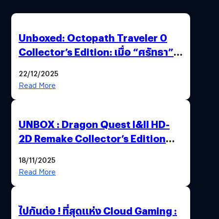
Unboxed: Octopath Traveler 0
Collector’s Edition: เมื่อ “ศรัทธา”
และ “โชคชะตา” ถูกผนึกไว้ในกล่อง
22/12/2025
เดียว
Read More
UNBOX : Dragon Quest I&II HD-
2D Remake Collector’s Edition
ปลุกตำนานผู้กล้าโรโตะ ความคลาสสิก
18/11/2025
ที่ควรค่าแก่การสะสม !
Read More
ไปกันต่อ ! ที่สุดแห่ง Cloud Gaming :