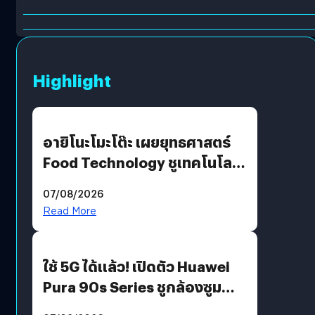
Highlight
อายิโนะโมะโต๊ะ เผยยุทธศาสตร์
Food Technology ชูเทคโนโลยี
“AminoScience” เจาะอินไซต์ผู้
07/08/2026
บริโภคและ B2B
Read More
ใช้ 5G ได้แล้ว! เปิดตัว Huawei
Pura 90s Series ชูกล้องซูม
200 MP ในรุ่นท็อป