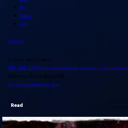
Biz
Game
Life
Contact
ฝ่ายขาย และการตลาด
085-848-2253
sales@shownolimit.com
http://m.me/beart
สมัครงาน/ฝึกงาน ติดต่อได้ที่
hr-ga@shownolimit.com
Read