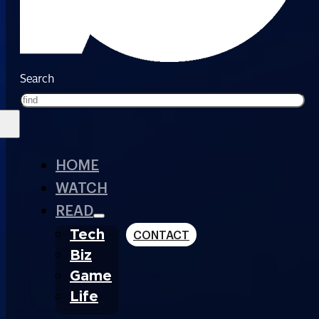
Search
HOME
WATCH
READ
Tech
CONTACT
Biz
Game
Life