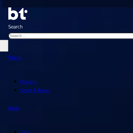
Search
Watch
Playlist
Short & Reels
Read
Tech