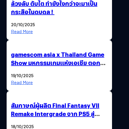
ล้วงลับ ตับไต ทำยังไงกว่าจะมาเป็น
กระสือในดบดล !
20/10/2025
Read More
gamescom asia x Thailand Game
Show มหกรรมเกมแห่งเอเชีย ตอกย้ำ
ไทยสู่ศูนย์กลางเกมภูมิภาค รมว.
19/10/2025
พาณิชย์ร่วมชูความสำเร็จ
Read More
สัมภาษณ์ผู้ผลิต Final Fantasy VII
Remake Intergrade จาก PS5 สู่
Nintendo Switch 2
18/10/2025