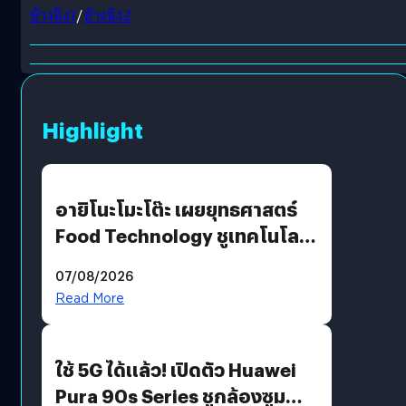
อ้างอิง1
/
อ้างอิง2
Highlight
อายิโนะโมะโต๊ะ เผยยุทธศาสตร์
Food Technology ชูเทคโนโลยี
“AminoScience” เจาะอินไซต์ผู้
07/08/2026
บริโภคและ B2B
Read More
ใช้ 5G ได้แล้ว! เปิดตัว Huawei
Pura 90s Series ชูกล้องซูม