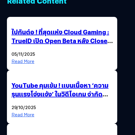
Related Content
ไปกันต่อ ! ที่สุดแห่ง Cloud Gaming :
TrueID เปิด Open Beta หลัง Close
Beta Test ในงาน gamescom asia x
05/11/2025
Thailand Game Show 2025 ทะลุ 15
Read More
ล้านครั้ง
YouTube คุมเข้ม ! แบนเนื้อหา ‘ความ
รุนแรงโจ่งแจ้ง’ ในวิดีโอเกม จำกัด
อายุผู้ชมที่ต่ำกว่า 18 ปี
29/10/2025
Read More