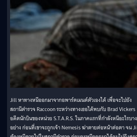
Jill หาทางหนีออกมาจากอพาร์ตเมนต์ตัวเองได้ เพื่อจะไปยัง
สถานีตำรวจ Raccoon ระหว่างทางเธอได้พบกับ Brad Vickers
อดีตนักบินของหน่วย S.T.A.R.S. ในภาคแรกที่กำลังหนีอะไรบาง
อย่าง ก่อนที่เขาจะถูกเจ้า Nemesis ฆ่าตายต่อหน้าต่อตา จน Ji
ต้องหนีตายไปในสถานีตำรวจ ก่อนจะหนีออกมาได้จนไปถึงสถา