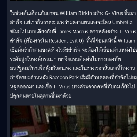
ในช่วงต้นเดือนกันยายน William Birkin สร้าง G- Virus ขึ้นมา
สำเร็จ แต่เขาก็หวาดระแวงว่าผลงานตนเองจะโดน Umbrella
ขโมยไป แบบเดียวกับที่ James Marcus ตายหลังสร้าง T- Virus
สำเร็จ (เรื่องราวใน Resident Evil 0) ทั้งที่ก่อนหน้านี้ William
เชื่อมั่นว่าถ้าตนเองสร้างไวรัสสำเร็จ จะต้องได้เลื่อนตำแหน่งไปอ
ระดับสูงในองค์กรแน่ ๆ เขาจึงแอบติดต่อไปทางกองทัพ
สหรัฐอเมริกาเพื่อคุ้มกันตนเอง และในช่วงเวลานั้นเองที่โรงงาน
กำจัดขยะด้านหลัง Raccoon Park เริ่มมีตัวทดลองที่กำจัดไม่
หลุดออกมา และเชื้อ T- Virus บางส่วนจากศพที่ทับถม ก็ยังไป
ปลุกคนตายในสุสานขึ้นมาด้วย