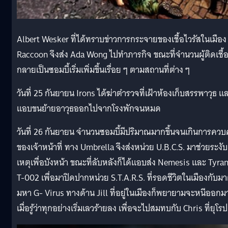
Albert Wesker ที่ได้ทราบข่าวการกระจายของเชื้อไวรัสในเมือง
Raccoon จึงส่ง Ada Wong ไปทำภารกิจ ขณะที่จำนวนผู้ติดเชื้
กลายเป็นซอมบี้เริ่มเพิ่มขึ้นเรื่อย ๆ ตามสถานที่ต่าง ๆ
วันที่ 25 กันยายน Irons ได้ฆ่าตำรวจที่เฝ้าห้องเก็บสรรพาวุธ แ
แอบขนย้ายอาวุธออกไปจากโรงพักจนหมด
วันที่ 26 กันยายน จำนวนซอมบี้มีปริมาณมากขึ้นจนเกินการควบ
ของเจ้าหน้าที่ ทาง Umbrella จึงส่งหน่วย U.B.C.S. มาช่วยระงับ
เหตุเพื่อบังหน้า ขณะที่ลับหลังก็ได้แอบส่ง Nemesis และ Tyran
T-002 เพื่อมาปิดปากหน่วย S.T.A.R.S. ที่รอดชีวิตในเมืองกับม
มหา G- Virus ทางด้าน Jill ที่อยู่ในเมืองก็พยายามจะหนีออกม
เมื่อรู้ว่าทุกอย่างเริ่มเลวร้ายลง เพื่อจะไปสมทบกับ Chris ที่ยุโรป