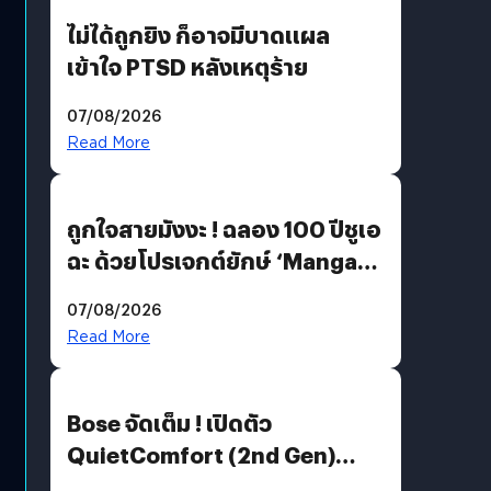
ไม่ได้ถูกยิง ก็อาจมีบาดแผล
เข้าใจ PTSD หลังเหตุร้าย
07/08/2026
Read More
ถูกใจสายมังงะ ! ฉลอง 100 ปีชูเอ
ฉะ ด้วยโปรเจกต์ยักษ์ ‘Manga
Million’ เปิดให้อ่านฟรี 1 ล้านหน้า
07/08/2026
มีภาษาไทยด้วย
Read More
Bose จัดเต็ม ! เปิดตัว
QuietComfort (2nd Gen)
ฟีเจอร์ใหม่เพียบ แต่ราคาเดิม