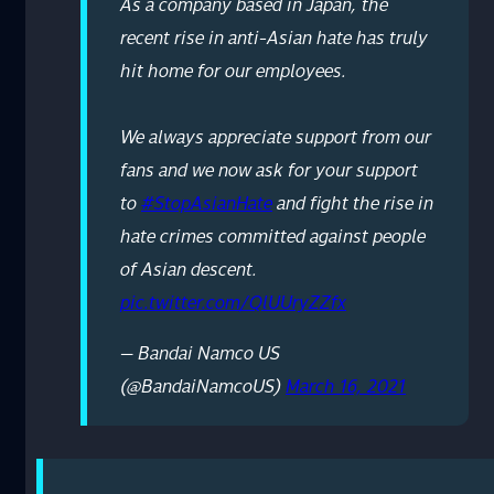
As a company based in Japan, the
recent rise in anti-Asian hate has truly
hit home for our employees.
We always appreciate support from our
fans and we now ask for your support
to
#StopAsianHate
and fight the rise in
hate crimes committed against people
of Asian descent.
pic.twitter.com/QlUUryZZfx
— Bandai Namco US
(@BandaiNamcoUS)
March 16, 2021