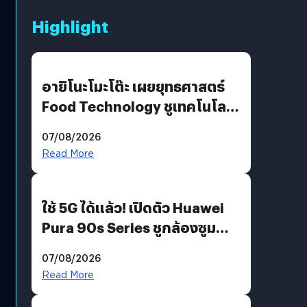
Highlight
อายิโนะโมะโต๊ะ เผยยุทธศาสตร์
Food Technology ชูเทคโนโลยี
“AminoScience” เจาะอินไซต์ผู้
07/08/2026
บริโภคและ B2B
Read More
ใช้ 5G ได้แล้ว! เปิดตัว Huawei
Pura 90s Series ชูกล้องซูม
200 MP ในรุ่นท็อป
07/08/2026
Read More