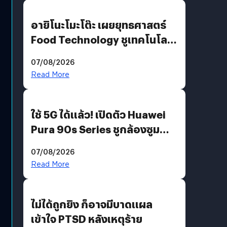
อายิโนะโมะโต๊ะ เผยยุทธศาสตร์
Food Technology ชูเทคโนโลยี
“AminoScience” เจาะอินไซต์ผู้
07/08/2026
บริโภคและ B2B
Read More
ใช้ 5G ได้แล้ว! เปิดตัว Huawei
Pura 90s Series ชูกล้องซูม
200 MP ในรุ่นท็อป
07/08/2026
Read More
ไม่ได้ถูกยิง ก็อาจมีบาดแผล
เข้าใจ PTSD หลังเหตุร้าย