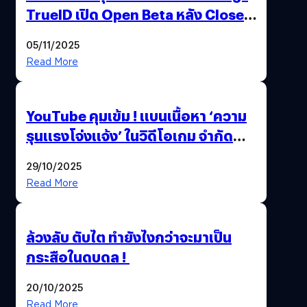
TrueID เปิด Open Beta หลัง Close
Beta Test ในงาน gamescom asia x
05/11/2025
Thailand Game Show 2025 ทะลุ 15
Read More
ล้านครั้ง
YouTube คุมเข้ม ! แบนเนื้อหา ‘ความ
รุนแรงโจ่งแจ้ง’ ในวิดีโอเกม จำกัด
อายุผู้ชมที่ต่ำกว่า 18 ปี
29/10/2025
Read More
ล้วงลับ ตับไต ทำยังไงกว่าจะมาเป็น
กระสือในดบดล !
20/10/2025
Read More