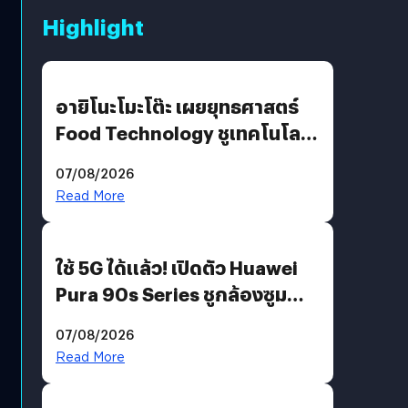
Highlight
อายิโนะโมะโต๊ะ เผยยุทธศาสตร์
Food Technology ชูเทคโนโลยี
“AminoScience” เจาะอินไซต์ผู้
07/08/2026
บริโภคและ B2B
Read More
ใช้ 5G ได้แล้ว! เปิดตัว Huawei
Pura 90s Series ชูกล้องซูม
200 MP ในรุ่นท็อป
07/08/2026
Read More