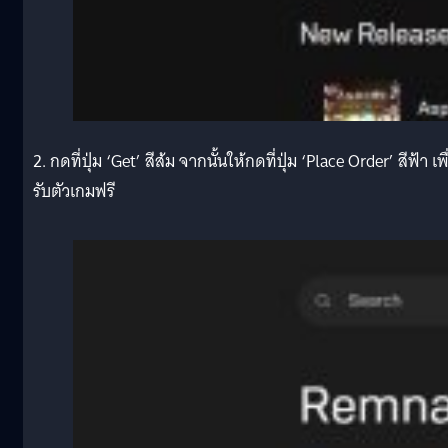
2. กดที่ปุ่ม ‘Get’ สีส้ม จากนั้นให้กดที่ปุ่ม ‘Place Order’ สีฟ้า เพื
รับตัวเกมฟรี