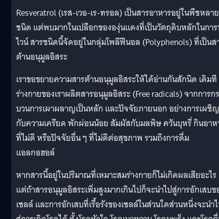
Resveratrol (เรส-เวอ-เร-ทรอล) เป็นสารอาหารอยู่ในพืชหลาย
ชนิด แต่พบมากในเปลือกขององุ่นแดงที่เป็นวัตถุดิบหลักในกา
ไวน์ สารชนิดนี้จัดอยู่ในกลุ่มโพลีฟีนอล (Polyphenols) ที่เป็นส
ต้านอนุมูลอิสระ
เราขอขยายความสารต้านอนุมูลอิสระให้ได้อ่านกันสักนิด เดิมที
ร่างกายของเราผลิตสารอนุมูลอิสระ (Free radicals) จากการก
บวนการเผาผลาญเป็นหลัก และปัจจัยภายนอก อย่างการเผชิ
กับความเครียด พักผ่อนน้อย สัมผัสกับมลพิษ ควันบุหรี่ กินอาห
ที่ไม่ดี หรือปัจจัยอื่น ๆ ที่ไม่ดีต่อสุขภาพ รวมถึงการดื่ม
แอลกอฮอล์
หากสารนี้อยู่ในปริมาณที่เหมาะสมร่างกายก็ไม่เกิดผลเสียอะไร
แต่ถ้าสารอนุมูลอิสระเพิ่มสูงมากเกินไปก็จะนำไปสู่การอักเสบข
เซลล์ และการอักเสบที่เรื้อรังของเซลล์ในส่วนใดส่วนหนึ่งจะนำ