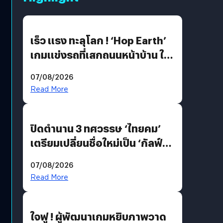
เร็ว แรง ทะลุโลก ! ‘Hop Earth’
เกมแข่งรถที่เสกถนนหน้าบ้าน ให้
เป็นสนามแข่ง
07/08/2026
Read More
ปิดตำนาน 3 ทศวรรษ ‘ไทยคม’
เตรียมเปลี่ยนชื่อใหม่เป็น ‘กัลฟ์
สเปซ เทคโนโลยี’ ลุยธุรกิจ
07/08/2026
อวกาศเต็มสูบ
Read More
ใจฟู ! ผู้พัฒนาเกมหยิบภาพวาด