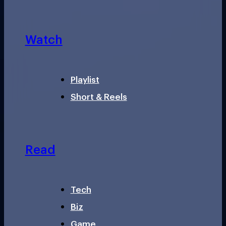
Watch
Playlist
Short & Reels
Read
Tech
Biz
Game