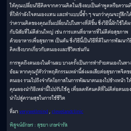
ให้คุณเปลี่ยนวิธีคิดจากความคิดในเชิงลบเป็นคำพูดหรือความ
ที่ให้กำลังใจตนเองแทน และทำแบบนี้ซ้ำ ๆ จนกว่าคุณจะรู้สึกได
ว่าความคิดของคุณเริ่มเปลี่ยนไปในทางที่ดีขึ้น ซึ่งวิธีนี้มักใช้ได้
กับนิสัยที่ไม่ดีส่วนใหญ่ เช่น การแทนที่อาหารที่ไม่ดีต่อสุขภาพ
ด้วยอาหารเพื่อสุขภาพ เป็นต้น ซึ่งวิธีนี้เป็นวิธีที่ดีในการพัฒนาวิธ
คิดเชิงบวกเกี่ยวกับตนเองและชีวิตเช่นกัน
การพูดถึงตนเองในด้านลบ บางครั้งเป็นการทำร้ายตนเองในทา
อ้อม หากคุณรู้ตัวว่าพฤติกรรมเหล่านี้ส่งผลเสียต่อสุขภาพจิตข
ตนเอง รวมไปถึงจำกัดโอกาสในการพัฒนาตนเองไปข้างหน้า ให
คุณลองนำวิธีเหล่านี้ไปปรับใช้ดู เพื่อลดทัศนคติที่ไม่ดีต่อตนเอ
นำไปสู่ความสุขในการใช้ชีวิต
ที่มา
verywellmind
,
clevelandclinic
พิสูจน์อักษร : สุชยา เกษจำรัส