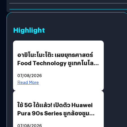
Highlight
อายิโนะโมะโต๊ะ เผยยุทธศาสตร์
Food Technology ชูเทคโนโลยี
“AminoScience” เจาะอินไซต์ผู้
07/08/2026
บริโภคและ B2B
Read More
ใช้ 5G ได้แล้ว! เปิดตัว Huawei
Pura 90s Series ชูกล้องซูม
200 MP ในรุ่นท็อป
07/08/2026