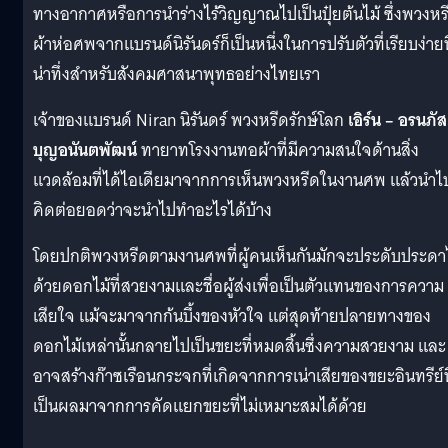
ทางอากาศหรือการนำร่างไร้วิญญาณไปเป็นปุ๋ยต้นไม้ ซึ่งพวงหร
ผ้าห่อศพจากแบรนด์นิรันดร์ก็เป็นหนึ่งในการปรับตัวที่เรียบง่ายท
น่าทึ่งสำหรับสังคมศาสนาพุทธอย่างไทยเรา
เจ้าของแบรนด์ Niran นิรันดร์ พวงหรีดรักษ์โลก
เอิร์น – อรนภัส
บุญอนันตพัฒน์
ทายาทโรงงานทอผ้าที่มีความสนใจด้านสิ่ง
แวดล้อมที่ได้ไอเดียมาจากการเห็นพวงหรีดในงานศพ แล้วนำไ
คิดต่อยอดว่าจะนำไปทำอะไรได้บ้าง
โดยปกติพวงหรีดตามงานศพที่ผู้คนเห็นกันมักจะประดับประดา
ด้วยดอกไม้ที่สวยงามและชื่อผู้ส่งเพื่อเป็นตัวแทนของการความ
เสียใจ แม้จะมาจากก้นบึ้งของหัวใจ แต่สุดท้ายปลายทางของ
ดอกไม้เหล่านั้นกลายไปเป็นขยะที่หมดสิ้นซึ่งความสวยงาม และ
อาจสร้างก๊าซเรือนกระจกที่เกิดจากการเน่าเสียของขยะอินทรีย์ที
เป็นผลมาจากการคัดแยกขยะที่ไม่เหมาะสมได้ด้วย