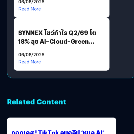
06/08/2026
AGI
Read More
SYNNEX โชว์กำไร Q2/69 โต
18% ลุย AI–Cloud–Green
Energy สร้างฐาน Recurring
06/08/2026
Revenue เร่งเครื่อง New
Read More
Growth Engine พร้อมจ่าย
ปันผล 0.10 บาท/หุ้น
Related Content
ถอดเคส ! TikTok ลบคลิป ‘หมอ AI’