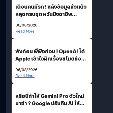
เตือนคนมีรถ ! หลังข้อมูลส่วนตัว
หลุดครบชุด หวั่นมิจฉาชีพ
สวมรอย ล่าสุดพบแล้วเกิดจาก
06/08/2026
รหัสผ่านหลุด ไม่ใช่แฮกเกอร์
Read More
ฟังก่อน พี่ฟังก่อน ! OpenAI โต้
Apple เข้าใจผิดเรื่องขโมยข้อมูล
อีกฝั่งไม่ตอบโต้ แต่ฟ้องต่อ
06/08/2026
Read More
หรือนี่ทำให้ Gemini Pro ตัวใหม่
มาช้า ? Google ปรับทีม AI ให้
Demis Hassabis ลุยพัฒนา