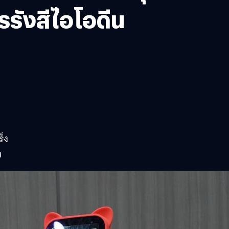
รรังสีไอโอดีน
็ง
ง