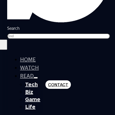
Search
HOME
WATCH
READ
Tech
CONTACT
Biz
Game
Life