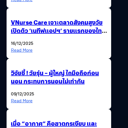
VNurse Care เจาะตลาดสังคมสูงวัย
เปิดตัว ‘เนทีฟแอปฯ’ รายแรกของไทย
รวมบริการดูแลผู้สูงอายุ-ผู้ป่วย ครบ
16/12/2025
จบในที่เดียว
Read More
วิจัยชี้ ! วัยรุ่น – ผู้ใหญ่ ไถมือถือก่อน
นอน กระทบการนอนไม่เท่ากัน
09/12/2025
Read More
เมื่อ “อากาศ” คือฆาตกรเงียบ และ