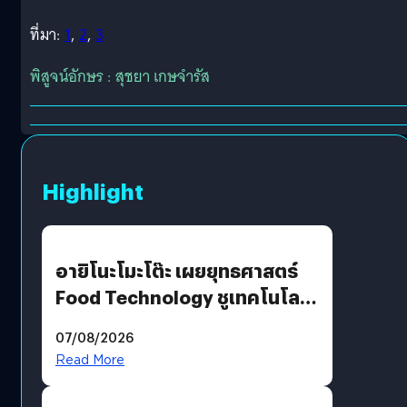
ที่มา:
1
,
2
,
3
พิสูจน์อักษร : สุชยา เกษจำรัส
Highlight
อายิโนะโมะโต๊ะ เผยยุทธศาสตร์
Food Technology ชูเทคโนโลยี
“AminoScience” เจาะอินไซต์ผู้
07/08/2026
บริโภคและ B2B
Read More