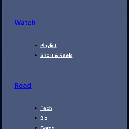
Watch
Playlist
Short & Reels
Read
Tech
Biz
Game