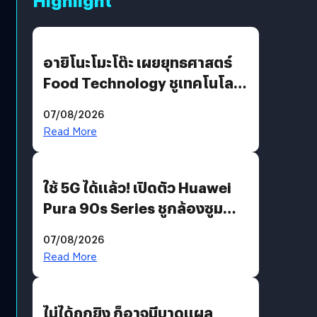
Highlight
อายิโนะโมะโต๊ะ เผยยุทธศาสตร์
Food Technology ชูเทคโนโลยี
“AminoScience” เจาะอินไซต์ผู้
07/08/2026
บริโภคและ B2B
Read More
ใช้ 5G ได้แล้ว! เปิดตัว Huawei
Pura 90s Series ชูกล้องซูม
200 MP ในรุ่นท็อป
07/08/2026
Read More
ไม่ได้ถูกยิง ก็อาจมีบาดแผล