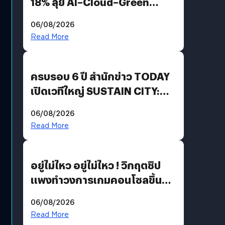
18% ลุย AI–Cloud–Green
Energy สร้างฐาน Recurring
06/08/2026
Revenue เร่งเครื่อง New
Read More
Growth Engine พร้อมจ่าย
ปันผล 0.10 บาท/หุ้น
ครบรอบ 6 ปี สำนักข่าว TODAY
เปิดเวทีใหญ่ SUSTAIN CITY:
THE GREEN TRANSITION ถก
06/08/2026
แนวทางปรับตัวสู่เศรษฐกิจสี
Read More
เขียวอย่างยั่งยืน
อยู่ไม่ไหว อยู่ไม่ไหว ! วิกฤตชิป
แพงทำวงการเกมคอนโซลขึ้น
ราคายับ แบบนี้เกมเมอร์อยู่ยังไง
06/08/2026
?
Read More