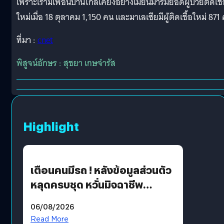
เพราะเรามีเพื่อนบ้านใกล้เคียงอย่างเมียนมาร์มียอดผู้ป่วยติดเชื
ใหม่เมื่อ 18 ตุลาคม 1,150 คน และมาเลเซียมีผู้ติดเชื้อใหม่ 871
ที่มา :
cnet
พิสูจน์อักษร : สุชยา เกษจำรัส
Highlight
เตือนคนมีรถ ! หลังข้อมูลส่วนตัว
หลุดครบชุด หวั่นมิจฉาชีพ
สวมรอย ล่าสุดพบแล้วเกิดจาก
06/08/2026
รหัสผ่านหลุด ไม่ใช่แฮกเกอร์
Read More