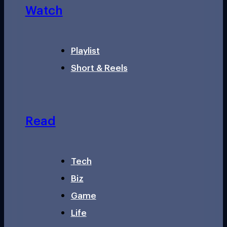
Watch
Playlist
Short & Reels
Read
Tech
Biz
Game
Life