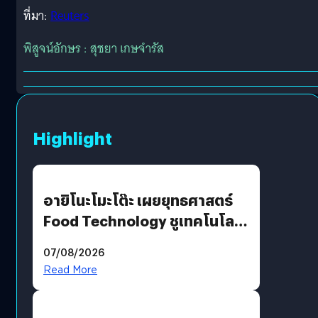
ที่มา:
Reuters
พิสูจน์อักษร : สุชยา เกษจำรัส
Highlight
อายิโนะโมะโต๊ะ เผยยุทธศาสตร์
Food Technology ชูเทคโนโลยี
“AminoScience” เจาะอินไซต์ผู้
07/08/2026
บริโภคและ B2B
Read More