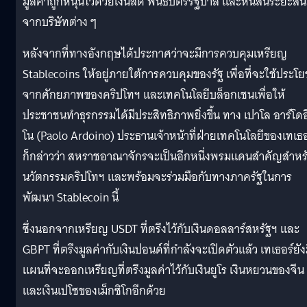
มูลค่าถูกหนุนไว้ด้วยเงินสด พันธบัตรรัฐบาล และหนี้สินระยะสั้น
จากบริษัทต่าง ๆ
หลังจากที่ทางอังกฤษได้ประกาศว่าจะมีการควบคุมเหรียญ
Stablecoins ให้อยู่ภายใต้การควบคุมของรัฐ เพื่อที่จะใช้ประโย
จากศักยภาพของคริปโทฯ และเทคโนโลยีบล็อกเชนเพื่อให้
ประชาชนทำธุรกรรมได้มีประสิทธิภาพยิ่งขึ้น ทาง เปาโล อาร์โดอ
โน (Paolo Ardoino) ประธานเจ้าหน้าที่ฝ่ายเทคโนโลยีของเทเธอ
ก็กล่าวว่า สหราชอาณาจักรจะเป็นอีกหนึ่งพรมแดนสำคัญสำหร
นวัตกรรมคริปโทฯ และพร้อมจะร่วมมือกับทางภาครัฐในการ
พัฒนา Stablecoin นี้
ซึ่งนอกจากเหรียญ USDT ที่ตรึงไว้กับเงินดอลลาร์สหรัฐฯ และ
GBPT ที่ตรึงมูลค่ากับเงินปอนด์ที่กำลังจะเปิดตัวแล้ว เทเธอร์ยัง
แผนที่จะออกเหรียญที่ตรึงมูลค่าไว้กับเงินยูโร เงินหยวนของจีน
และเงินเปโซของเม็กซิโกอีกด้วย