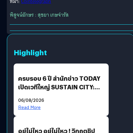
ที่มา:
Cointelegraph
พิสูจน์อักษร : สุชยา เกษจำรัส
Highlight
ครบรอบ 6 ปี สำนักข่าว TODAY
เปิดเวทีใหญ่ SUSTAIN CITY:
THE GREEN TRANSITION ถก
06/08/2026
แนวทางปรับตัวสู่เศรษฐกิจสี
Read More
เขียวอย่างยั่งยืน
อยู่ไม่ไหว อยู่ไม่ไหว ! วิกฤตชิป