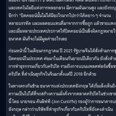
สื่อยังรายงานอีกว่า ชาติตะวันตกได้สร้างตลาดแห่งการเก็งกำไ
และเทคโนโลยีแห่งการหลอกลวง มีความผันผวนสูง และยังระบุ
อีกว่า “บิตคอยน์นั้นไม่ได้มีอะไรมากไปกว่าโค้ดยาว ๆ จำนวน
หลายบรรทัด และผลตอบแทนที่มาจากการซื้อถูก แล้วขายแพง
และเมื่อหลายประเทศประกาศให้บิตคอยน์เป็นสิ่งผิดกฎหมายใ
อนาคต มันก็จะไม่มีมูลค่าอะไรเลย
ก่อนหน้านี้ ในเดือนกรกฎาคม ปี 2021 รัฐบาลจีนได้สั่งห้ามการข
บิตคอยน์ในประเทศ ต่อมาในเดือนกันยายนปีเดียวกัน ยังสั่งห้า
การทำธุรกรรมเกี่ยวกับคริปโท รวมถึงการแบนแพลตฟอร์มซื้อ
คริปโท ที่ดำเนินธุรกิจในจีนมาตั้งแต่ปี 2018 อีกด้วย
ในทางตรงกันข้าม ธนาคารแห่งประเทศอังกฤษ ได้เริ่มเล็งเห็นถึ
ความเป็นไปได้ที่จะสร้างความมั่งคั่งจากตลาดคริปโทในช่วงขา
นี้ โดย นายจอน คันลิฟฟ์ (Jon Cunliffe) รองผู้ว่าการธนาคารแ
อังกฤษ กล่าวว่าบริษัทที่ทำธุรกิจเกี่ยวกับคริปโทที่ยังคงดำเนิน