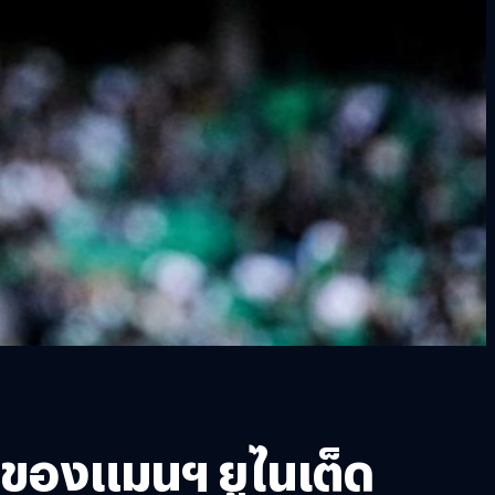
ม่ของแมนฯ ยูไนเต็ด