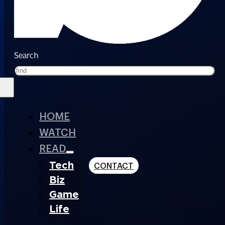
Search
HOME
WATCH
READ
Tech
CONTACT
Biz
Game
Life