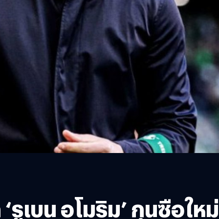
 ‘รูเบน อโมริม’ กุนซือให