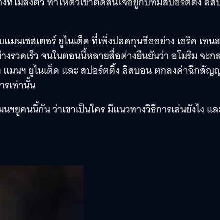
ที่ไม่ลงตัว ทำให้ตัวเขาตัดสินใจอยู่กับทีมสปอร์ตติ้ง ลิ
กับแมนเชสเตอร์ ยูไนเต็ด ที่เพิ่งปลดกุนซืออย่าง เอริค เทน
งรวดเร็ว จนในตอนนี้หลายสื่อต่างยืนยันว่า อโมริม จะก
ง แมนฯ ยูไนเต็ด และ สปอร์ตติ้ง ลิสบอน ตกลงค่าฉีกสัญ
รเท่านั้น
มนฯยูคนนี้กัน ว่าเขาเป็นใคร มีแนวทางวิธีการเล่นยังไง แล