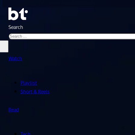
Search
Watch
Playlist
Short & Reels
Read
Tech