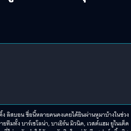
้ง ลิสบอน ชื่อนี้หลายคนคงเคยได้ยินผ่านหูมาบ้างในช่วง
ทีมทั้ง บาร์เซโลน่า, บาเยิร์น มิวนิค, เวสต์แฮม ยูไนเต็ด