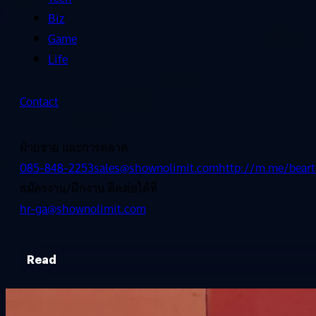
Biz
Game
Life
Contact
ฝ่ายขาย และการตลาด
085-848-2253
sales@shownolimit.com
http://m.me/beart
สมัครงาน/ฝึกงาน ติดต่อได้ที่
hr-ga@shownolimit.com
Read