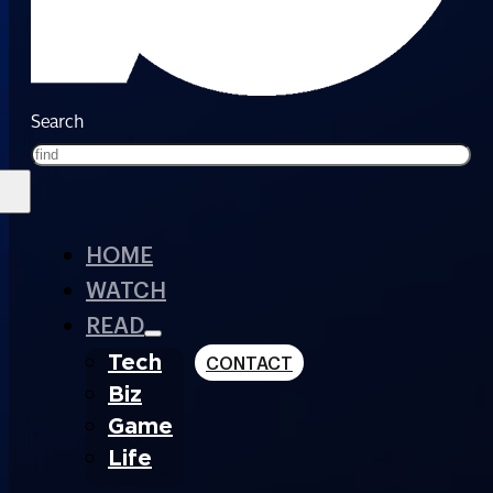
Search
HOME
WATCH
READ
Tech
CONTACT
Biz
Game
Life