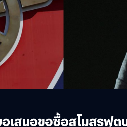
่นขอเสนอขอซื้อสโมสรฟุต