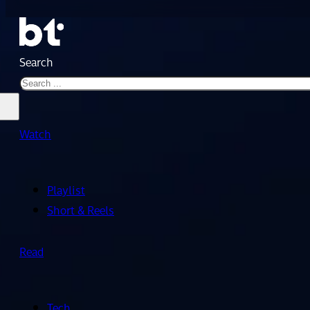
Search
Watch
Playlist
Short & Reels
Read
Tech