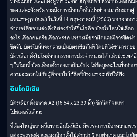
ว่าจะเป็นการเลือกตั้งผู้ว่าฯ ของชาวกรุงเทพฯ หรือการเลือกอบ
ของแต่ละจังหวัด รวมถึงการเลือกตั้งทั่วไปอย่าง สมาชิกสภาผู้
แทนราษฎร (ส.ส.) ในวันที่ 14 พฤษภาคมนี้ (2566) นอกจากกา
จำเบอร์ที่ชอบแล้ว สิ่งที่ต้องจำให้ขึ้นใจคือ บัตรใบไหนใช้เลือก
อะไร เลือกคนหรือเลือกพรรค เพราะเมื่อกาผิดและมีการขีดฆ่า
ขีดทับ บัตรใบนั้นจะกลายเป็นบัตรเสียทันที โดยที่ไม่สามารถขอ
บัตรเลือกตั้งใบใหม่จากกรรมการประจำหน่วยได้ แล้วประเทศอื
ๆ ในโลกนี้ บัตรเลือกตั้งของเขาเป็นยังไง ใส่ข้อมูลอะไรเพื่ออำน
ความสะดวกให้กับผู้ที่ออกไปใช้สิทธิ์บ้าง เราจะบรีฟให้ฟัง
อินโดนีเซีย
บัตรเลือกตั้งขนาด A2 (16.54 x 23.39 นิ้ว) อีกนิดก็จะเท่า
โปสเตอร์แล้วนะ
ที่ต้องใหญ่ขนาดนี้เพราะอินโดนีเซีย มีพรรคการเมืองหลายพร
แต่ละพรรคส่ง ส.ส.ลงเลือกตั้งไม่ต่ำกว่า 5 คนต่อเขต และในบั