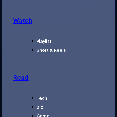
Watch
Playlist
Short & Reels
Read
Tech
Biz
Game