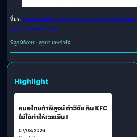
ที่มา :
lasemainedespyrenees
aec.gov
carnegieendowment
electoral commission
พิสูจน์อักษร : สุชยา เกษจำรัส
Highlight
หมอไทยท้าพิสูจน์ ทำวิจัย กิน KFC
ไม่ได้ทำให้เวรเยิน !
07/08/2026