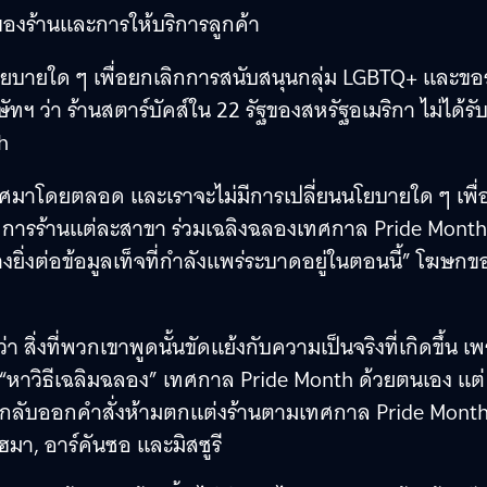
องร้านและการให้บริการลูกค้า
นนโยบายใด ๆ เพื่อยกเลิกการสนับสนุนกลุ่ม LGBTQ+ และขอ
ษัทฯ ว่า ร้านสตาร์บัคส์ใน 22 รัฐของสหรัฐอเมริกา ไม่ได้รั
h
ศมาโดยตลอด และเราจะไม่มีการเปลี่ยนนโยบายใด ๆ เพื่
้จัดการร้านแต่ละสาขา ร่วมเฉลิงฉลองเทศกาล Pride Month
างยิ่งต่อข้อมูลเท็จที่กำลังแพร่ระบาดอยู่ในตอนนี้” โฆษก
่งที่พวกเขาพูดนั้นขัดแย้งกับความเป็นจริงที่เกิดขึ้น เ
 “หาวิธีเฉลิมฉลอง” เทศกาล Pride Month ด้วยตนเอง แต่
ขากลับออกคำสั่งห้ามตกแต่งร้านตามเทศกาล Pride Mont
โฮมา, อาร์คันซอ และมิสซูรี