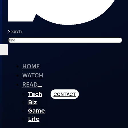
Search
HOME
WATCH
READ
Tech
CONTACT
Biz
Game
Life