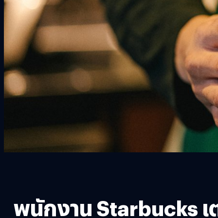
พนักงาน Starbucks เต