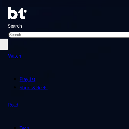
Search
Watch
Playlist
Short & Reels
Read
Tech