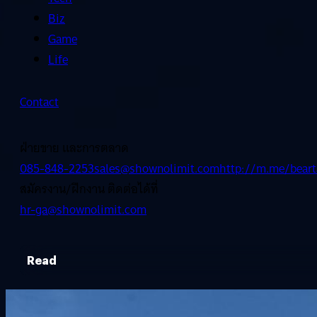
Biz
Game
Life
Contact
ฝ่ายขาย และการตลาด
085-848-2253
sales@shownolimit.com
http://m.me/beart
สมัครงาน/ฝึกงาน ติดต่อได้ที่
hr-ga@shownolimit.com
Read