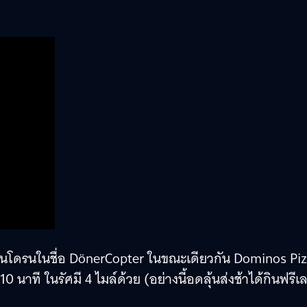
ี่ผ่านโดรนในชื่อ DönerCopter ในขณะเดียวกัน Dominos Pi
ที ในรัศมี 4 ไมล์ด้วย (อย่างนี้อดลุ้นส่งช้าได้กินฟรีเ