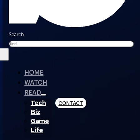
Search
HOME
WATCH
READ
Tech
CONTACT
Biz
Game
Life