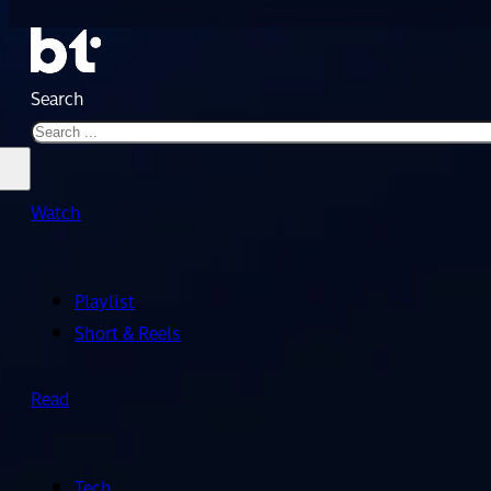
Search
Watch
Playlist
Short & Reels
Read
Tech