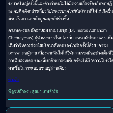
ระบาดใหญ่ครั้งนี้และอ้างว่าตนไม่ได้มีความเกี่ยวข้องกับทฤษฎี
สมคบคิดดังกล่าวเกี่ยวกับโรคระบาดไวรัสโคโรนาที่ไม่ได้เกิดขึ้
ด้วยตัวเอง แต่กลับถูกมนุษย์สร้างขึ้น
ดร.เทด-รอส อัดฮานอม เกเบรเยซุส (Dr. Tedros Adhanom
Ghebreyesus) ผู้อำนวยการใหญ่องค์การอนามัยโลก กล่าวเพิ่
เติมว่าจีนควรช่วยไขปริศนาต้นตอของไวรัสครั้งนี้ด้วย ‘ความ
เคารพ’ ต่อผู้ตาย เนื่องจากจีนไม่ได้ให้ความร่วมมืออย่างเต็มที่
การสืบสวนเลย ขณะที่เขาก็พยายามเรียกร้องให้มี ‘ความโปร่งใ
มากขึ้นในการสอบสวนอยู่ฝ่ายเดียว
อ้างอิง
พิสูจน์อักษร : สุชยา เกษจำรัส