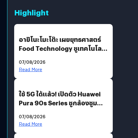
Highlight
อายิโนะโมะโต๊ะ เผยยุทธศาสตร์
Food Technology ชูเทคโนโลยี
“AminoScience” เจาะอินไซต์ผู้
07/08/2026
บริโภคและ B2B
Read More
ใช้ 5G ได้แล้ว! เปิดตัว Huawei
Pura 90s Series ชูกล้องซูม
200 MP ในรุ่นท็อป
07/08/2026
Read More