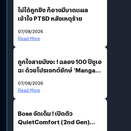
ไม่ได้ถูกยิง ก็อาจมีบาดแผล
เข้าใจ PTSD หลังเหตุร้าย
07/08/2026
Read More
ถูกใจสายมังงะ ! ฉลอง 100 ปีชูเอ
ฉะ ด้วยโปรเจกต์ยักษ์ ‘Manga
Million’ เปิดให้อ่านฟรี 1 ล้านหน้า
07/08/2026
มีภาษาไทยด้วย
Read More
Bose จัดเต็ม ! เปิดตัว
QuietComfort (2nd Gen)
ฟีเจอร์ใหม่เพียบ แต่ราคาเดิม