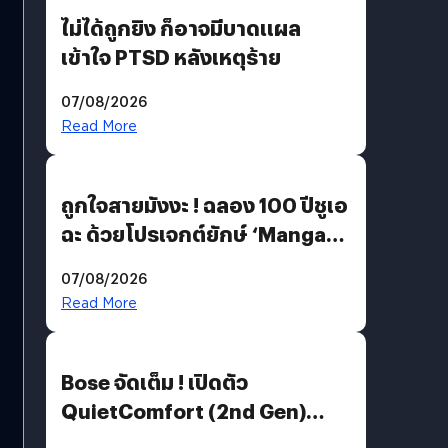
ไม่ได้ถูกยิง ก็อาจมีบาดแผล
เข้าใจ PTSD หลังเหตุร้าย
07/08/2026
Read More
ถูกใจสายมังงะ ! ฉลอง 100 ปีชูเอ
ฉะ ด้วยโปรเจกต์ยักษ์ ‘Manga
Million’ เปิดให้อ่านฟรี 1 ล้านหน้า
07/08/2026
มีภาษาไทยด้วย
Read More
Bose จัดเต็ม ! เปิดตัว
QuietComfort (2nd Gen)
ฟีเจอร์ใหม่เพียบ แต่ราคาเดิม