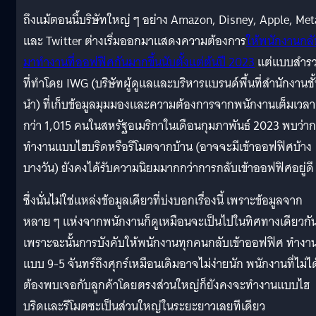
ถึงแม้ตอนนี้บริษัทใหญ่ ๆ อย่าง Amazon, Disney, Apple, Met
และ Twitter ต่างเริ่มออกมาแสดงความต้องการ
ให้พนักงานกลั
มาทำงานที่ออฟฟิศกันมากขึ้นนับตั้งแต่ต้นปี 2023
แต่แบบสำร
ที่ทำโดย IWG (บริษัทผู้ดูแลและบริหารแบรนด์พื้นที่สำนักงานชั
นำ) ที่เก็บข้อมูลมุมมองและความต้องการจากพนักงานเต็มเวลา
กว่า 1,015 คนในสหรัฐอเมริกาในเดือนกุมภาพันธ์ 2023 พบว่า
ทำงานแบบไฮบริดหรือรีโมตจากบ้าน (อาจจะมีเข้าออฟฟิศบ้าง
บางวัน) ยังคงได้รับความนิยมมากกว่าการกลับเข้าออฟฟิศอยู่ดี
ซึ่งนั่นไม่ใช่แหล่งข้อมูลเดียวที่บ่งบอกเรื่องนี้ เพราะข้อมูลจาก
หลาย ๆ แห่งจากพนักงานก็ดูเหมือนจะเป็นไปในทิศทางเดียวกั
เพราะฉะนั้นการบังคับให้พนักงานทุกคนกลับเข้าออฟฟิศ ทำงา
แบบ 9-5 จันทร์ถึงศุกร์เหมือนเดิมอาจไม่ง่ายนัก พนักงานที่ไม่ได
ต้องพบเจอกับลูกค้าโดยตรงส่วนใหญ่ก็ยังคงจะทำงานแบบไฮ
บริดและรีโมตซะเป็นส่วนใหญ่ในระยะยาวเลยทีเดียว