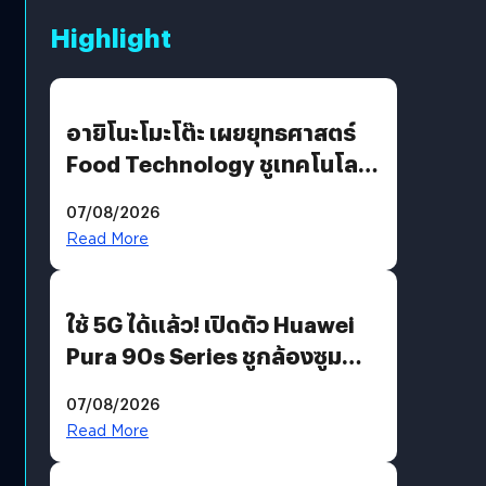
Highlight
อายิโนะโมะโต๊ะ เผยยุทธศาสตร์
Food Technology ชูเทคโนโลยี
“AminoScience” เจาะอินไซต์ผู้
07/08/2026
บริโภคและ B2B
Read More
ใช้ 5G ได้แล้ว! เปิดตัว Huawei
Pura 90s Series ชูกล้องซูม
200 MP ในรุ่นท็อป
07/08/2026
Read More