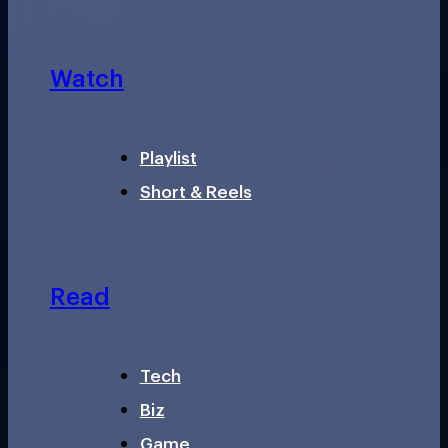
Watch
Playlist
Short & Reels
Read
Tech
Biz
Game