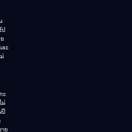
น
ซัป
ทย
ปและ
ม่
ากะ
ไม่
นปี
ก
มขาย