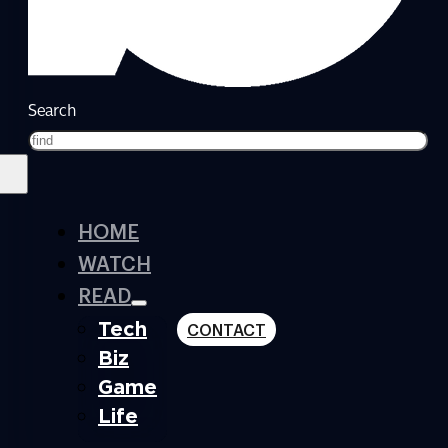
Search
HOME
WATCH
READ
Tech
CONTACT
Biz
Game
Life