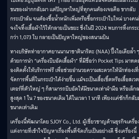
ไปเที่ยวญี่ปุ่นทั้งที ใคร ๆ ก็อยากขนชุดแฟชั่นจัดเต็มแน่นกระเป๋
ขนของฝากกลับมา แต่ปัญหาใหญ่ที่ทุกคนต้องเจอคือ ขากลับ
กระเป๋าล้น จนต้องซื้อน้ำหนักเพิ่มหรือซื้อกระเป๋าใบใหม่ บางคน
จงใจทิ้งเสื้อผ้าไว้ให้กลายเป็นขยะ ซึ่งในปี 2024 พบการทิ้งกระเ
กว่า 1,073 ใบ กลายเป็นปัญหาใหญ่ของสนามบิน
ทางบริษัทท่าอากาศยานนานาชาตินาริตะ (NAA) ปิ๊งไอเดียล้ำ 
ด้วยการนำ “เครื่องบีบอัดเสื้อผ้า” ที่มีชื่อว่า Pocket Tips มาทด
องติดตั้งให้บริการฟรี เพื่อช่วยอำนวยความสะดวกให้นักท่องเที
จัดการพื้นที่ในกระเป๋าได้ง่ายขึ้น แม้จะเป็นเสื้อเชิ้ตหรือเสื้อสเวต
เตอร์ที่ตัวใหญ่ ๆ ก็สามารถบีบอัดให้มีขนาดเท่าฝ่ามือ หรือเล็ก
สูงสุด 1 ใน 7 ของขนาดเดิม ได้ในเวลา 1 นาที เพียงแค่ซักก็กลั
ขนาดเท่าเดิม
เครื่องนี้พัฒนาโดย SJOY Co., Ltd. ผู้เชี่ยวชาญด้านธุรกิจเครื่อ
แต่งกายที่เข้าใจปัญหาเรื่องพื้นที่จัดเก็บเป็นอย่างดี ซึ่งเครื่องนี้