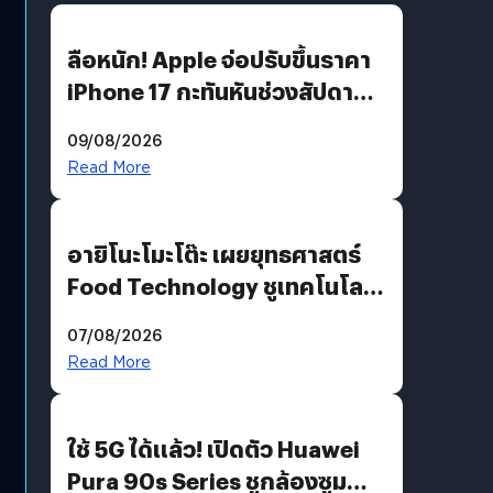
ลือหนัก! Apple จ่อปรับขึ้นราคา
iPhone 17 กะทันหันช่วงสัปดาห์ที่
10 สิงหาคมนี้
09/08/2026
Read More
อายิโนะโมะโต๊ะ เผยยุทธศาสตร์
Food Technology ชูเทคโนโลยี
“AminoScience” เจาะอินไซต์ผู้
07/08/2026
บริโภคและ B2B
Read More
ใช้ 5G ได้แล้ว! เปิดตัว Huawei
Pura 90s Series ชูกล้องซูม