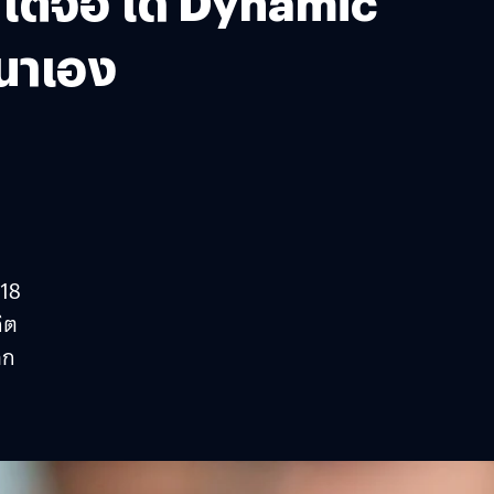
 ใต้จอ ได้ Dynamic
ฒนาเอง
 18
ิต
าก