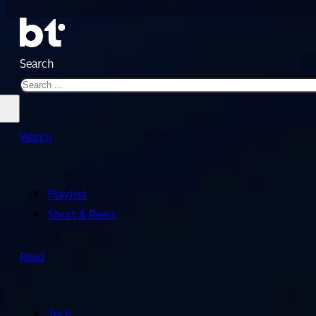
Search
Watch
Playlist
Short & Reels
Read
Tech