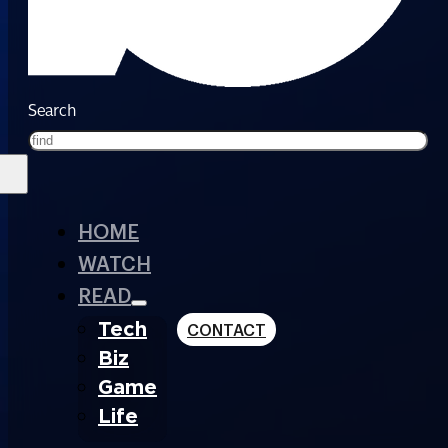
Search
HOME
WATCH
READ
Tech
CONTACT
Biz
Game
Life