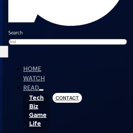
Search
HOME
WATCH
READ
Tech
CONTACT
Biz
Game
Life