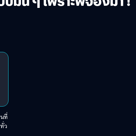
บมั่น ๆ เพราะพี่จองมา !
นที่
ั่ว