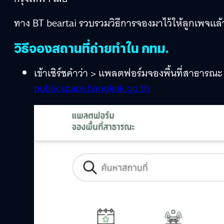
ทาง BT beartai รวบรวมวิธีการจองมาไว้ให้ลูกเพจแล้ว
วิธีจองสถานที่ถ่ายทำใน กทม.
เข้าเซิร์ชคำว่า > แพลตฟอร์มจองพื้นที่สาธารณะ 
publicspace.bangkok.go.th