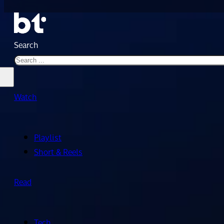
Search
Watch
Playlist
Short & Reels
Read
Tech