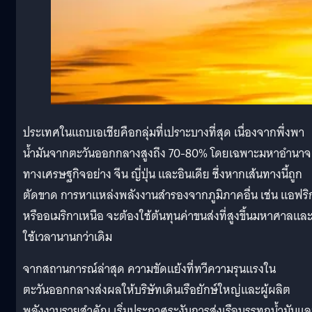
ประเทศในแถบเอเชียคือกลุ่มที่เปราะบางที่สุด เนื่องจากพึ่งพา
น้ำมันจากตะวันออกกลางสูงถึง 70-80% โดยเฉพาะมหาอำนาจ
ทางเศรษฐกิจอย่าง จีน ญี่ปุ่น และอินเดีย ซึ่งหากเส้นทางนี้ถูก
ตัดขาด การหาแหล่งพลังงานสำรองจากภูมิภาคอื่น เช่น แอฟริ
หรืออเมริกาเหนือ จะต้องใช้ต้นทุนค่าขนส่งที่สูงขึ้นมหาศาลแล
ใช้เวลานานกว่าเดิม
จากสถานการณ์ล่าสุด ความขัดแย้งที่ทวีความรุนแรงใน
ตะวันออกกลางส่งผลให้บริษัทเดินเรือยักษ์ใหญ่และผู้ผลิต
พลังงานรายสำคัญ เริ่มประกาศระงับการส่งเรือบรรทุกน้ำมันแล