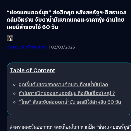
“ช่องแคบฮอร์มุซ” ส่อวิกฤต หลังสหรัฐฯ-อิสราเอล
ถล่มอิหร่าน จับตาน้ำมันขาดแคลน-ราคาพุ่ง ด้านไทย
เผยมีสำรองใช้ 60 วัน
รัตนาภรณ์ ศรีนวลจันทร์
| 02/03/2026
Table of Content
จุดเริ่มต้นของสงครามก่อนสะเทือนน้ำมันโลก
ทำไมการปิดช่องแคบฮอร์มุซ ถึงเป็นเรื่องใหญ่ ?
“ไทย” สั่งระงับส่งออกน้ำมัน เผยมีใช้สำหรับ 60 วัน
สงครามตะวันออกกลางสะเทือนโลก หากปิด “ช่องแคบฮอร์มุซ