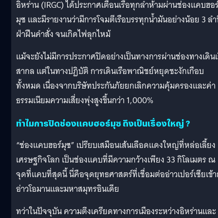
อิหร่าน (IRGC) ได้ประกาศเตือนเรือทุกลำห้ามผ่านช่องแคบฮอร
มุซ และมีรายงานว่ามีการโจมตีเรือบรรทุกน้ำมันอย่างน้อย 3 ลำท
ฝ่าฝืนคำสั่ง จนเกิดไฟลุกไหม้
แม้จะยังไม่มีการประกาศปิดอย่างเป็นทางการผ่านช่องทางเดินเ
สากล แต่ในทางปฏิบัติ การเดินเรือพาณิชย์หยุดชะงักเกือบ
ทั้งหมด เนื่องจากบริษัทประกันภัยยกเลิกความคุ้มครองและค่า
ธรรมเนียมความเสี่ยงพุ่งสูงขึ้นกว่า 1,000%
ทำไมการปิดช่องแคบฮอร์มุซ ถึงเป็นเรื่องใหญ่ ?
“ช่องแคบฮอร์มุซ” เปรียบเสมือนเส้นเลือดแดงใหญ่ที่หล่อเลี้ยง
เศรษฐกิจโลก เป็นช่องแคบที่มีความกว้างเพียง 33 กิโลเมตร ณ
จุดที่แคบที่สุดนี้ นี่คือจุดยุทธศาสตร์ที่เชื่อมต่ออ่าวเปอร์เซียเข้า
อ่าวโอมานและมหาสมุทรอินเดีย
ทว่าในปัจจุบัน ความตึงเครียดทางการเมืองระหว่างอิหร่านและ