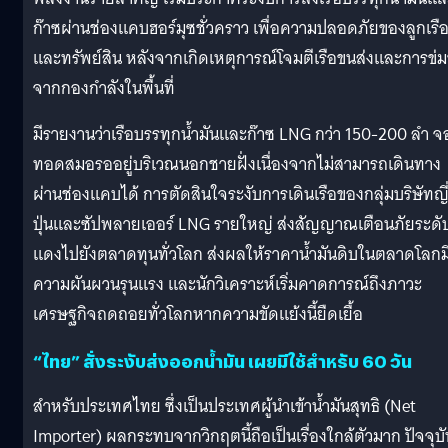
ก๊าซผ่านช่องแคบฮอร์มุซชั่วคราว เพื่อความปลอดภัยของลูกเรื
และทรัพย์สิน หลังจากเกิดเหตุการณ์โจมตีเรือขนส่งและการข่มข
จากกองกำลังในพื้นที่
มีรายงานว่าเรือบรรทุกน้ำมันและก๊าซ LNG กว่า 150-200 ลำ 
ทอดสมอรออยู่บริเวณนอกชายฝั่งเนื่องจากไม่สามารถเดินทาง
ผ่านช่องแคบได้ การตัดสินใจระงับการเดินเรือของกลุ่มบริษัทญี
ปุ่นและซัปพลายเออร์ LNG รายใหญ่ ส่งสัญญาณเตือนภัยระดับ
แดงไปยังตลาดทุนทั่วโลก ส่งผลให้ราคาน้ำมันดิบในตลาดโลกม
ความผันผวนรุนแรง และนักวิเคราะห์เริ่มคาดการณ์ถึงภาวะ
เศรษฐกิจถดถอยทั่วโลกหากความขัดแย้งนี้ยืดเยื้อ
“ไทย” สั่งระงับส่งออกน้ำมัน เผยมีใช้สำหรับ 60 วัน
สำหรับประเทศไทย ซึ่งเป็นประเทศผู้นำเข้าน้ำมันสุทธิ (Net
Importer) ผลกระทบจากวิกฤตนี้ถือเป็นเรื่องใกล้ตัวมาก ปัจจุบั