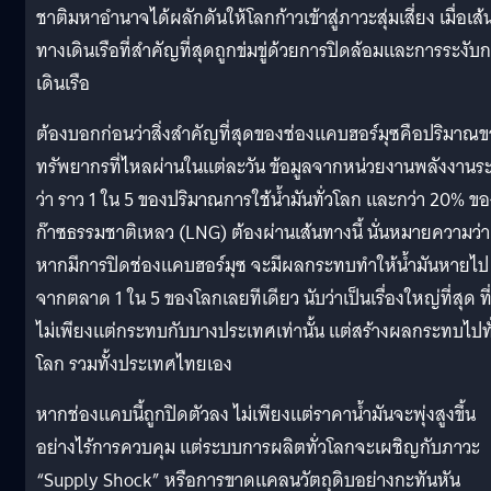
ชาติมหาอำนาจได้ผลักดันให้โลกก้าวเข้าสู่ภาวะสุ่มเสี่ยง เมื่อเส้
ทางเดินเรือที่สำคัญที่สุดถูกข่มขู่ด้วยการปิดล้อมและการระงับ
เดินเรือ
ต้องบอกก่อนว่าสิ่งสำคัญที่สุดของช่องแคบฮอร์มุซคือปริมาณ
ทรัพยากรที่ไหลผ่านในแต่ละวัน ข้อมูลจากหน่วยงานพลังงานระ
ว่า ราว 1 ใน 5 ของปริมาณการใช้น้ำมันทั่วโลก และกว่า 20% ขอ
ก๊าซธรรมชาติเหลว (LNG) ต้องผ่านเส้นทางนี้ นั่นหมายความว่า
หากมีการปิดช่องแคบฮอร์มุซ จะมีผลกระทบทำให้น้ำมันหายไป
จากตลาด 1 ใน 5 ของโลกเลยทีเดียว นับว่าเป็นเรื่องใหญ่ที่สุด ที
ไม่เพียงแต่กระทบกับบางประเทศเท่านั้น แต่สร้างผลกระทบไปทั
โลก รวมทั้งประเทศไทยเอง
หากช่องแคบนี้ถูกปิดตัวลง ไม่เพียงแต่ราคาน้ำมันจะพุ่งสูงขึ้น
อย่างไร้การควบคุม แต่ระบบการผลิตทั่วโลกจะเผชิญกับภาวะ
“Supply Shock” หรือการขาดแคลนวัตถุดิบอย่างกะทันหัน