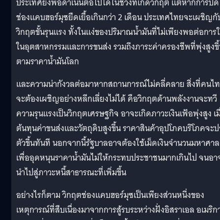
ประเทศยังพอดำเนินต่อไปได้ในช่วงที่เกิดวิกฤต แต่หากการปิด
ช่องแคบฮอร์มุซยืดเยื้อเกินกว่า 2 เดือน ประเทศไทยจะเผชิญกั
วิกฤตขั้นรุนแรง ทั้งในแง่ของปริมาณน้ำมันที่ไม่เพียงพอต่อการใ
ในอุตสาหกรรมและการขนส่ง รวมถึงภาระค่าครองชีพที่พุ่งสูงขึ
ตามราคาน้ำมันโลก
และความน่ากังวลต่อมาหากสถานการณ์ไม่คลี่คลาย สิ่งที่คนไ
จะต้องเผชิญอย่างหลีกเลี่ยงไม่ได้ คือวิกฤตด้านพลังงานจะทวี
ความรุนแรงเป็นวิกฤตเศรษฐกิจ อาจะเกิดภาวะเงินเฟ้อพุ่งสูง เมื
ต้นทุนค่าขนส่งและวัตถุดิบสูงขึ้น ราคาสินค้าอุปโภคบริโภคจะป
ตัวขึ้นทันที นอกจากนี้รัฐบาลอาจต้องใช้เม็ดเงินจำนวนมหาศาล
เพื่ออุดหนุนราคาน้ำมันไม่ให้กระทบประชาชนมากเกินไป จนอา
นำไปสู่ภาวะหนี้สาธารณะที่เพิ่มขึ้น
อย่างไรก็ตาม วิกฤตช่องแคบฮอร์มุซเป็นเพียงส่วนหนึ่งของ
เหตุการณ์ที่สืบเนื่องมาจากการสู้รบระหว่างฝั่งอิสราเอล อเมริก