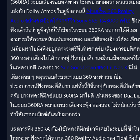
(360RA) ระบบเสียงรอบทิศทางที่โซนี่พยายามผลักดันและเป็นคู
แข่งกับ Dolby Atmos ในหูฟังตอนนี้
(อ่านเรื่อง 360 Reality
Audio อย่างละเอียดได้จากรีวิว Sony SRS-RA3000 ครับ)
ซึ่ง
ฟังแล้วถือว่าหูฟังรุ่นนี้ให้เสียงในระบบ 360RA ออกมาได้ดีเลย
สามารถให้ความหนักแน่นของเพลง และมิติของเสียงได้ละเอีย
เหมือนเราไปนั่งฟังอยู่กลางวงตรีที่เล่นสดครับ เสียงมารอบทิศ
360 องศา เสียงไม่ได้กองอยู่เป็นกลุ่มเดียวเหมือนเสียงสเตอริโ
ในเพลงปกติ เพลงอย่าง
Sun Goes Down ของ Lil Nas X
นี่ให้
เสียงค่อย ๆ หมุนรอบศีรษะเราแบบ 360 องศาเลย เป็น
ประสบการณ์ฟังเพลงที่ดีมาก แต่ทั้งนี้ก็ขึ้นอยู่กับเพลงที่เปิดด้ว
ครับ บางเพลงที่มิกซ์แบบ 360RA มาไม่ดี เช่นเพลงของ Dua Li
ในระบบ 360RA หลายเพลง เสียงจะฟุ้ง ล่องลอย ไม่หนักแน่น ซึ
ทำให้เราชอบมิกซ์ต้นฉบับมากกว่า
และการฟัง 360RA ต้องใช้เพลงที่มิกซ์มาพิเศษในระบบนี้ ซึ่งใน
ไทยจะหาฟังจากได้หมวด 360 Reality Audio ของ Tidal ซึ่งถ้า