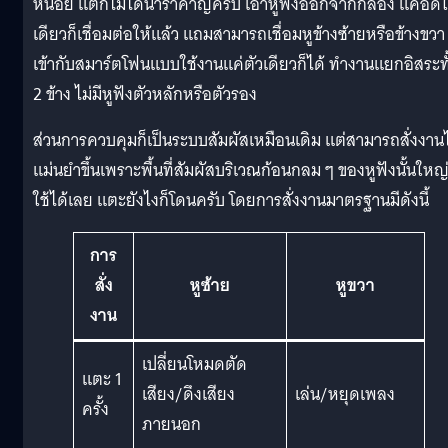
หน่อย แต่ก็ไม่ได้น่ารำคาญครับ เอาหูฟังออกจากกล่อง แค่อึด
เดียวก็เชื่อมต่อให้แล้ว แถมสามารถเชื่อมหูข้างซ้ายหรือข้างขวา
เข้ากับสมาร์ตโฟนแบบใช้งานแค่ตัวเดียวก็ได้ ทำงานแยกอิสระทั
2 ข้าง ไม่มีหูฟังตัวหลักหรือตัวรอง
ส่วนการควบคุมก็เป็นระบบสัมผัสเหมือนเดิม แต่สามารถสั่งงานไ
แม่นยำขึ้นเพราะพื้นที่สัมผัสบริเวณก้อนกลม ๆ ของหูฟังนั้นใหญ
ใช้ได้เลย แตะยังไงก็โดนครับ โดยการสั่งงานมาตรฐานมีดังนี้
การ
สั่ง
หูซ้าย
หูขวา
งาน
เปลี่ยนโหมดตัด
แตะ 1
เสียง/ดึงเสียง
เล่น/หยุดเพลง
ครั้ง
ภายนอก