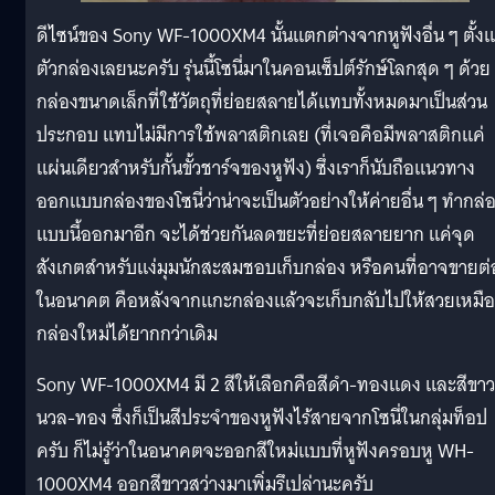
ดีไซน์ของ Sony WF-1000XM4 นั้นแตกต่างจากหูฟังอื่น ๆ ตั้งแ
ตัวกล่องเลยนะครับ รุ่นนี้โซนี่มาในคอนเซ็ปต์รักษ์โลกสุด ๆ ด้วย
กล่องขนาดเล็กที่ใช้วัตถุที่ย่อยสลายได้แทบทั้งหมดมาเป็นส่วน
ประกอบ แทบไม่มีการใช้พลาสติกเลย (ที่เจอคือมีพลาสติกแค่
แผ่นเดียวสำหรับกั้นขั้วชาร์จของหูฟัง) ซึ่งเราก็นับถือแนวทาง
ออกแบบกล่องของโซนี่ว่าน่าจะเป็นตัวอย่างให้ค่ายอื่น ๆ ทำกล่
แบบนี้ออกมาอีก จะได้ช่วยกันลดขยะที่ย่อยสลายยาก แค่จุด
สังเกตสำหรับแง่มุมนักสะสมชอบเก็บกล่อง หรือคนที่อาจขายต่
ในอนาคต คือหลังจากแกะกล่องแล้วจะเก็บกลับไปให้สวยเหมื
กล่องใหม่ได้ยากกว่าเดิม
Sony WF-1000XM4 มี 2 สีให้เลือกคือสีดำ-ทองแดง และสีขาว
นวล-ทอง ซึ่งก็เป็นสีประจำของหูฟังไร้สายจากโซนี่ในกลุ่มท็อป
ครับ ก็ไม่รู้ว่าในอนาคตจะออกสีใหม่แบบที่หูฟังครอบหู WH-
1000XM4 ออกสีขาวสว่างมาเพิ่มรึเปล่านะครับ