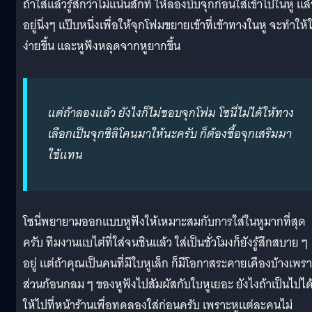
ถ้าใส่แล้วรู้สึกว่าไม่แน่นสักที ให้ลองบีบจุกก่อนใส่เข้าไปในหู แล้
อยู่นิ่งๆ แป๊บหนึ่งเพื่อให้จุกโฟมขยายเข้าที่เข้าทางในหู จะทำให้ใ
ง่ายขึ้น และหูฟังหลุดจากหูยากขึ้น
แต่ถ้าลองแล้ว ยังไงก็ไม่ชอบจุกโฟม โซนี่ไม่ได้ให้ทาง
เลือกเป็นจุกซิลิโคนมาให้นะครับ ก็ต้องซื้อจุกเสริมมา
ใช้แทน
โซนี่พยายามออกแบบหูฟังให้เหมาะสมกับการใส่ในหูมากที่สุด
ครับ ทีมงานแบไต๋ที่ใส่จนชินแล้ว ใส่เป็นชั่วโมงก็ยังรู้สึกสบาย ๆ
อยู่ แต่ถ้าคุณเป็นคนที่มีใบหูเล็ก ก็มีโอกาสระคายเคืองบ้างเพร
ส่วนก้อนกลม ๆ ของหูฟังไปสัมผัสกับใบหูเยอะ ยังไงถ้าเป็นไปได
ให้ไปที่หน้าร้านเพื่อทดลองใส่ก่อนครับ เพราะหูแต่ละคนไม่