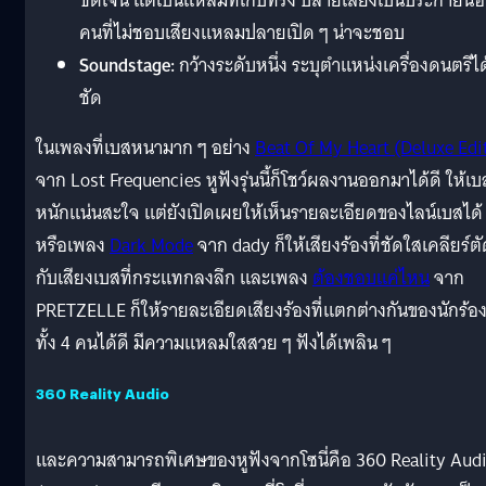
ชัดเจน แต่เป็นแหลมที่เก็บทรง ปลายเสียงเป็นประกายน้
คนที่ไม่ชอบเสียงแหลมปลายเปิด ๆ น่าจะชอบ
Soundstage:
กว้างระดับหนึ่ง ระบุตำแหน่งเครื่องดนตรีได
ชัด
ในเพลงที่เบสหนามาก ๆ อย่าง
Beat Of My Heart (Deluxe Edi
จาก Lost Frequencies หูฟังรุ่นนี้ก็โชว์ผลงานออกมาได้ดี ให้เบส
หนักแน่นสะใจ แต่ยังเปิดเผยให้เห็นรายละเอียดของไลน์เบสได้
หรือเพลง
Dark Mode
จาก dady ก็ให้เสียงร้องที่ชัดใสเคลียร์ต
กับเสียงเบสที่กระแทกลงลึก และเพลง
ต้องชอบแค่ไหน
จาก
PRETZELLE ก็ให้รายละเอียดเสียงร้องที่แตกต่างกันของนักร้อ
ทั้ง 4 คนได้ดี มีความแหลมใสสวย ๆ ฟังได้เพลิน ๆ
360 Reality Audio
และความสามารถพิเศษของหูฟังจากโซนี่คือ 360 Reality Aud