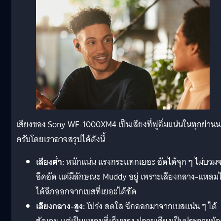
เสียงของ Sony WF-1000XM4 เป็นเสียงที่ฟูอิ่มแน่นในทุกย่านน
ครับโดยเราอาจสรุปได้ดังนี้
เสียงต่ำ:
หนักแน่น แรงกระแทกเยอะ อัดได้จุก ๆ ไม่บวม
อึดอัด แต่มีลักษณะ Muddy อยู่ เพราะเสียงกลาง-แหลมไ
ได้ฉีกออกจากเบสที่เยอะได้ชัด
เสียงกลาง-สูง:
โปร่ง สดใส ฉีกออกมาจากเบสแน่น ๆ ได้