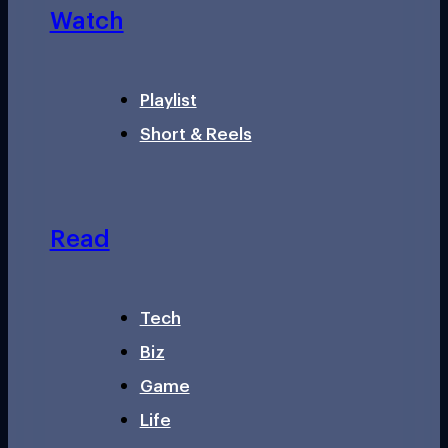
Watch
Playlist
Short & Reels
Read
Tech
Biz
Game
Life