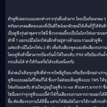
ตัวหูฟังออกแบบแตกต่างจากรุ่นที่แล้วมาก โดยเป็นก้อนกลม ๆ
พร้อมวงกลมสีทองแดงที่เป็นดีไซน์เอกลักษณ์ให้เห็นก็รู้ได้ทันทีว
เป็นหูฟังรุ่นล่าสุดจากโซนี่ ซึ่งวงกลมนี้จะเป็นไมโครโฟนภายนอ
ตัวที่ 1 และจะมีไมโครโฟนอีกตัวอยู่ทางด้านบน รวมแล้วหูฟัง
แต่ละข้างมีไมโครโฟน 2 ตัว เพื่อรับเสียงพูดและตัดเสียงรบกวน
โดยหูฟังตัวนี้สามารถป้องกันน้ำได้ในระดับ IPX4 หรือป้องกันน้ำ
กระเด็นได้ ทำให้กันเหงื่อได้ระดับหนึ่งครับ
ที่น่าสนใจคือจุกหูฟังที่ทำจากโพลียูรีเธน หรือเรียกอีกอย่างว่าจ
หูฟังแบบเมมโมรี่โฟมก็ได้ ซึ่งเราไม่ค่อยเห็นหูฟังแบบ TWS ให้จ
โฟมกันนะครับ ส่วนใหญ่อยู่ในหูฟัง In-ear ตัวแพงๆ มากกว่า ซึ่
โซนี่บอกว่าจุกหูฟังแบบนี้ทำให้กั้นเสียงรบกวนจากภายนอกได้ดี
ขึ้น ตัดเสียงรบกวนได้ดีขึ้น แต่จะให้สัมผัสในการใช้งานที่กระด้