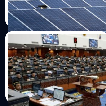
อาเซียน คือ มาเลเซีย กัมพูชา เวียดนาม และไทย
วาณิชชา สายเสมา
| 1173 days ago
Read More
05/04/2023
มาเลเซียยกเลิกโทษประหาร พลิกโฉมระบบ
ยุติธรรมทางอาญา
สมาชิกสภานิติบัญญัติของมาเลเซีย ลงมติยกเลิกโทษประหาร
ชีวิตภาคบังคับโดยเว้นโทษให้กับนักโทษประหารกว่า 1,300
คน การลงมติครั้งนี้เป็นส่วนหนึ่งของการปฏิรูปกฎหมายที่จะ
ทำให้ผู้พิพากษามีดุลยพินิจมากขึ้นในการพิจารณาพิพากษา
คดี กฎหมายฉบับแก้ไขนี้จะบังคับใช้ย้อนหลังกับความผิด 11
พนิตา สืบสมุทร
| 1222 days ago
กระทง ที่มีโทษประหารชีวิต โดยจะเปลี่ยนเป็น “จำคุกตลอด
Read More
ชีวิต” แทน ซึ่งจะต้องจำคุกระหว่าง 30 - 40 ปี บวกกับการ
เฆี่ยน 12 ครั้ง ขณะที่ผู้พิพากษา ยังสามารถตัดสินประหารชีวิต