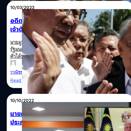
ได้ตามกฎหมาย เพียงแต่จะไม่มีการปฏิบัติจริง นอกจาก
10/03/2023
มาเลเซียแล้ว ประเทศอื่นในภูมิภาคอาเซียนที่ยังใช้โทษ
ประหารชีวิต คือ สิงคโปร์ อินโดนีเซีย ไทย เวียดนาม และเมีย
อดีตนายกฯ มาเลเซีย ถูกจับข้อหาคอร์รัปชัน
นมา ส่วนลาวและบรูไนอนุญาตให้มีโทษประหารเช่นกัน แต่ไม่
เจ้าตัวปฏิเสธทุกข้อกล่าวหา
เคยประหารชีวิตใครเลยในรอบหลายทศวรรษ “การจำคุกเป็น
ระยะเวลาหนึ่งและการเฆี่ยนถือเป็นทางเลือกที่เหมาะสมที่สุด
นายมูห์ยิดดิน ยัสซิน (Muhyiddin Yassin) อดีตนายก
สำหรับการลงโทษ 11 ความผิดที่มีโทษประหารชีวิต” รามคาร์
รัฐมนตรีของมาเลเซีย ในข้อหาคอร์รัปชันและฟอกเงิน โดยเจ้า
ปาล ซิงห์ รัฐมนตรีช่วยว่าการกระทรวงกฎหมาย กล่าวขณะ
ตัวได้ปฏิเสธทุกข้อกล่าวหา
กำลังพิจารณาร่างแก้ไขในรัฐสภา เขาเสริมว่าการรวมโทษจำ
คุกและการโบยนั้นเหมาะสมกับความรุนแรงของความผิด “นี่
วาณิชชา สายเสมา
| 1248 days ago
เป็นก้าวแรกในการเปลี่ยนแปลงกระบวนการยุติธรรมทาง
Read More
อาญาในมาเลเซีย” ที่มา : SCMP พิสูจน์อักษร : สุชยา เกษ
จำรัส
10/10/2022
นายกฯ มาเลเซีย ประกาศยุบสภา รอ กกต.
ประกาศวันเลือกตั้งใหม่เร็ว ๆ นี้