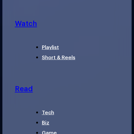
Watch
Playlist
Short & Reels
Read
Tech
Biz
Game