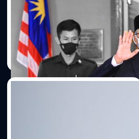
ประเทศแรกในอาเซียนที่ออกนโยบายต่างประเทศในลักษณะนี้
มาเลเซีย
โดยให้ความสำคัญต่อความร่วมมือในกรอบพหุภาคี มี 7
ประเด็นสำคัญในการทูตใหม่มาเลเซียคือ ต้องเสริมสร้างความ
การเมืองมาเลเซียคล้ายคลึงกับการเมืองไทยตรงที่เล่นพรรค
เชื่อมโยงกับประชาคมโลกในทุกแพลตฟอร์มเพื่อฟื้นฟู
เล่นพวก ใช้เงินและอิทธิพลมหาศาลซื้อตำแหน่งหรือเพื่อรักษา
เศรษฐกิจของประเทศพยายามเพิ่มขีดความสามารถในการ
อำนาจของนักการเมืองไว้ ที่ต่างจากของไทยไปบ้างเป็นการ
ผลิตและจัดการเรื่องวัคซีนในห่วงโซ่อุปทานนานาชาติต้อง
เมืองของกลุ่มชาติพันธ์ กล่าวคือพรรคกลุ่มชาตินิยมมาเลย์จะ
พัฒนาเศรษฐกิจดิจิทัลเพราะเป็นพลังสำคัญหนึ่งในการส่ง
มีบทบาทมากกว่าชาติพันธุ์อื่น ๆ เช่น จีนและอินเดีย ซึ่งต่างก็มี
กวี จงกิจถาวร
| 1810 days ago
เสริมการเติบโตทางเศรษฐกิจต้องมีส่วนรวมในการกำหนดกฏ
พรรคการเมืองเป็นตัวแทน นายกรัฐมนตรีคนใหม่ชื่อ อิสมาอิล
Read More
หมายและข้อบังคับเกี่ยวกับความมั่นคงทางไซเบอร์เพื่อปกป้อง
ซาบรี (Ismail Sabri) ได้เลื่อนตำแหน่งขึ้นจากรองนายก
ผลประโยชน์ของประเทศส่งเสริมการทูตวัฒนธรรมมาเลเซียใน
รัฐมนตรี ครั้งนี้ก็มากับพรรคอัมโนนั่นเอง เป็นผลมาจากการต่อ
เวทีโลกเพื่อเพิ่มอัตลักษณ์ของประเทศรวมทั้งการพัฒนาตลาด
รองของสมาชิกผู้แทนราษฎรที่มีทั้งหมด 222 ที่นั่ง ใคร
15/07/2021
ส่งออกของสินค้าวัฒนธรรมส่งเสริมการอยู่รวมกันอย่างสันติ
สามารถชักนำ ส.ส.เข้าฝ่ายตนเกินครึ่งนึงก็จะได้ครองอำนาจ
ระหว่างประเทศและศาสนาที่หลากหลาย ปกป้องรักษาความ
ซาบรีได้เสียงสนับสนุนเกินครึ่งจากพรรคร่วมอัมโน ในกลุ่ม
มาเลเซียประกาศจะหยุดใช้วัคซีนของ Sinovac
ร่วมมือพหุภาคี เพราะเป็นเครื่องมือที่ดีที่สุดที่จะฟื้นฟู
รัฐบาลยังมีพรรคร่วมอัมโนเป็นตัวหลัก ไม่น่าแปลกใจอะไร
โดยจะไม่มีการสั่งเพิ่มเติมอีก
เศรษฐกิจโลกประเด็นสุดท้ายคือต้องบรรลุเจตนารมณ์และ
เพราะผู้นำคนนี้มีการวางตัวไว้เรียบร้อยแล้ว เมื่อสามสี่เดือน
ความมุ่งมั่นขององค์การสหประชาชาติในเรื่องการพัฒนาอย่าง
ก่อนภายในพรรค มีการตกลงกันว่า ถ้ากรณีนายกรัฐมนตรีคน
ในวันพฤหัสบดีที่ 15 มิถุนายน 2564 รมว.สาธารณสุขมาเลเซีย
ยั่งยืน วิเคราะห์ให้ดีจะเห็นว่านโยบายนี้มีแนวโน้มที่มีความเป็น
ก่อนคือ มุฮ์ยิดดิน ยัซซิน ต้องลาออกเนื่องจากแรงกดดันจาก
กล่าวว่า มาเลเซียจะหยุดแจกจ่ายและใช้วัคซีนโควิด-19 ของ
สากลมาขึ้น ช่วงหลังมาเลเซียมีวิกฤตการเมืองภายในมาเป็น
พรรคฝ่ายค้านและประชาชน นายซาบรีจะมาเป็นตัวเลือก
Sinovac โดยจะไม่มีการสั่งเพิ่มเติมอีก เนื่องจากประเทศได้สั่ง