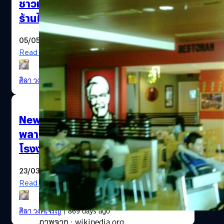
ชาวมาเลเซียบอยคอต KFC จนต้องปิด
ร้านไปกว่า 100 สาขา
05/05/2024
Read More
ศิลา วงศ์เจริญ
| 825 days ago
Neways บริษัทอิเล็กทรอนิกส์ซัป
พลายเออร์ของ ASML จะสร้าง
โรงงานแห่งใหม่ในมาเลเซีย
23/03/2024
Read More
ศิลา วงศ์เจริญ
| 869 days ago
ภาพจาก : wikipedia.org