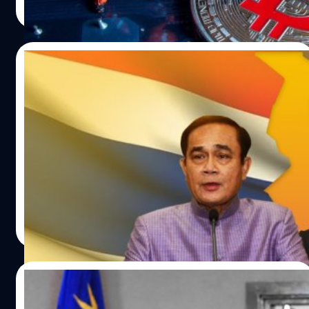
7,209 คดี ล่าสุดเมื่อ 3 มี.ค. Tenaga Nasional Berhad บริษัท
Read More
ผลิตไฟฟ้าของมาเลเซียได้เสนออัตราภาษีพิเศษสำหรับการขุด
คริปโทและเสนอให้คณะกรรมการพลังงานกระตุ้นให้คนทำ
เหมืองยื่นขออนุญาตใช้ไฟฟ้าอย่างถูกกฏหมาย
22/12/2021
แนวโน้มสัมพันธ์ไทยกับมาเลเซีย จากปัญหาที่
คาราคาซังมาโดยตลอด
สายสัมพันธ์ไทยกับมาเลเซียไม่เคยราบรื่นเลย มีปัญหาคารา
คาซังมาตลอด โดยเฉพาะประเด็นความไม่สงบใน 3 จังหวัด
ภาคใต้ ความร่วมมือทวิภาคียังย่ำอยู่กับที่ รวมทั้งวงเงินการค้า
การลงทุนระหว่างสองประเทศนี้ที่ก็น่าจะดีและสูงมากกว่านี้ ใน
ระดับประชาชนต่อประชาชนยิ่งเป็นปัญหาใหญ่เพราะไม่มี
กวี จงกิจถาวร
| 1690 days ago
ความใกล้ชิดในระดับชาวบ้าน ทั้งชาวมุสลิมและชาวพุทธยังมี
Read More
ความระแวงซึ่งกันและกัน อย่างไรก็ดี ในอนาคตมิตรภาพไทย
กับมาเลเซียอาจจะพัฒนาไปทางที่ดีขึ้นก็ได้ เนื่องจากเมื่อเร็ว ๆ
นี้รัฐบาลใหม่ของมาเลเซียภายใต้การนำของนายกรัฐมนตรี อิส
24/08/2021
มาอิล ซาบรี ยาค็อบ ได้ออกแนวนโยบายต่างประเทศขึ้นมา
ใหม่เพื่อรับมือสถานการณ์โลกหลังโรคระบาดโควิด นับว่าเป็น
การเมืองแบบ ‘เล่นพรรคเล่นพวก’ สไตล์