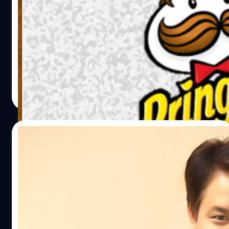
ผลักดันอุตสาหกรรมรถยนต์มาอย่างต่อเนื่อง จึงเปิดประตูให้
2 มาตรฐาน
บริษัทผลิตรถยนต์ต่างชาติเข้ามาร่วมลงทุน ซึ่งที่ผ่านมา ไดฮัต
สุ (บริษัทในเครือของโตโยต้า) ได้มาถือหุ้นใน Perodua ผู้ผลิต
"พริงเกิลส์" มันฝรั่งทอด ลุงหนวด กระป๋องยาวสีแดง ที่วัยเด็ก
รถยนต์ท้องถิ่นอันดับสองของมาเลเซียและเป็นแบรนด์ที่ขายดี
ใครๆ ก็เคยลิ้มลอง ไม่ใช่เพราะแพร่หลายนะ แต่เพราะเมื่อ
ที่สุด มาเลเซียจึงได้รับการสนับสนุนด้านเทคโนโลยีจากไดฮัทสุ
ก่อนมันมักจะอยู่ในกระเช้าของขวัญปีใหม่ของคุณพ่อ ซึ่งมัก
ซึ่งจะช่วยเพิ่มความแข็งแกร่งอุตสาหกรรมรถยนต์ในประเทศ
จะเป็นเพียงแค่ไม่กี่อย่างที่เด็กๆ อย่างเราอยากกิน (ถ้าเป็นเรา
ให้เติบโตยิ่งขึ้น สามารถแข่งขัน และทำรายได้สู่ประเทศได้
ตอนนี้คงอยากได้ น้ำหมักขวดแก้วที่อยู่กลางกระเช้ามากกว่า
Anake Chatsatthar (Camel ?)
| 2858 days ago
อย่างมากมายในอนาคต Khairil Adri Adnan : CEO ของ
?) แต่พอโตแล้วจะซื้อกินเอง ก็ตัดใจซื้อไม่ลง ขนมนำเข้าจาก
Read More
DreamEDGE กล่าวว่า คาดว่ารุ่นแรกจะออกเป็น C-segment
อเมริกา กระป๋องละตั้งเกือบร้อย จนวันก่อนเดินห้าง เห็นลด
sedan ที่ขับเคลื่อนโดยเครื่องยนต์เชื้อเพลิงหรือระบบไฮบริด
ราคาเหลือกระป๋องละ 45 บาท 2 กระป๋องไม่ถึงร้อย #โคตรถูก
จะออกมาราวในเดือนมีนาคม 2564…
กกกก กลับบ้านมาลองกิน . . . ทำ ไม มัน ไม่ อร่อย เหมือน เมื่อ
09/03/2015
ก่อน วะ -*- (ซื้อมา 2 กระป๋องด้วยแสรดดด) เก็บความข้องใจ
ไปที่ห้างใหม่ อ้าว ทำไมมันมี 2 ราคา ขนาดย่อม 55 บาท กับ
CAT หวังรายได้ตลาดใหม่ ดันโซลูชั่นเครือข่าย
ขนาดใหญ่คุ้นเคย 99 บาท อ้าวแล้วของเหมือนกัน ขายต่างกัน
รองรับ 5 เขตเศรษฐกิจพิเศษและธุรกิจ
ได้ไง ไหนลองอ่านฉลากหน่อยดิ้…
ชายแดน
ดร.ดนันท์ สุภัทรพันธุ์ ผู้ช่วยกรรมการผู้จัดการใหญ่ กลุ่ม
พัฒนาผลิตภัณฑ์ บริษัท กสท โทรคมนาคม จำกัด (มหาชน)
(CAT) แจงเร่งพัฒนาโครงข่ายใน 5 เขตเศรษฐกิจพิเศษ