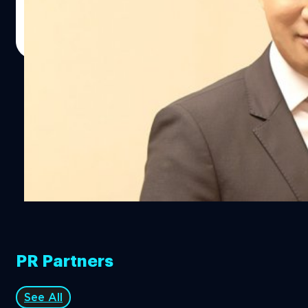
ขานรับ Road map รัฐบาลสู่เส้นทาง AEC 2015 พร้อมให้
บริการสื่อสารโทรคมนาคมแก่ผู้ประกอบการ หวังปิดเป้ารายได้
Totsapon Kritsadangphorn
| 4170 days ago
สิ้นปี
Read More
1
2
PR Partners
See All