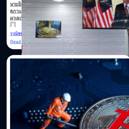
Former Malaysia Prime Minister Muhyiddin Yassin 
นายอิสมาอิล ซาบรี ยาคบ นายกรัฐมนตรีมาเลเซีย ประกาศยุบ
สภาแล้วในวันนี้ เพื่อเปิดทางสู่การจัดการเลือกตั้งทั่วไปของ
arrested after being questioned at the Malaysian An
มาเลเซียในช่วงเดือนพฤศจิกายน
Corruption Commission on Thursday [Hasnoor
Hussain/Reuters]
วาณิชชา สายเสมา
| 1398 days ago
Read More
07/03/2022
มาเลเซียวางแผนหยุดการขโมยไฟฟ้าขุด
Bitcoin
REUTERS / Hasnoor Hussain
มาเลเซียเป็นประเทศที่เปิดให้ขุดบิตคอยน์ (Bitcoin) และคริป
โทได้อย่างเสรีโดยไม่ผิดกฎหมาย แต่คนทำเหมืองหรือนักขุด
คริปโทกลับสร้างความเดือดร้อนด้วยการขโมยไฟฟ้า เช่น การ
ดัดแปลงมิเตอร์ หรือใช้ไฟฟ้าโดยไม่ผ่านมิเตอร์ ซึ่งปี 2018 พบ
การขโมยไฟฟ้าขุดคริปโทถึง 610 คดี และปี 2021 พุ่งไปถึง
ศิลา วงศ์เจริญ
| 1616 days ago