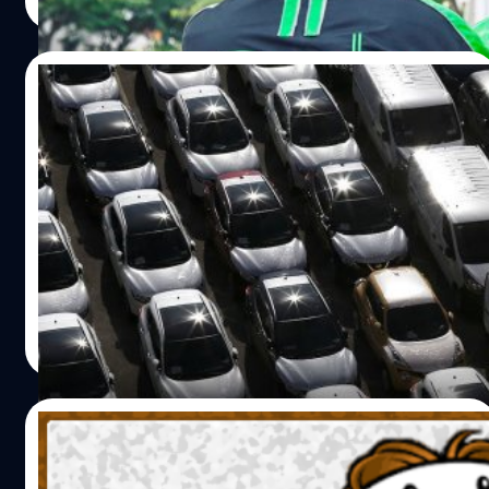
Read More
มวนเพชฌฆาตจะตัดหัวของมดแล้วนำมาติดไว้บนด้านหลังตัว
ปักธงในภูมิภาคนี้โดยตั้งบริษัทอยู่ที่สิงคโปร์ด้วยเช่นกัน และ
เองด้วยสารเหนียวพิเศษที่หลั่งออกมาเพื่อการนี้ ด้วย
Grab ได้ดำเนินกิจการในประเทศอื่น ๆ มาแล้วด้วยบริการ
พฤติกรรมที่น่าขนลุกของเจ้ามวนเพชฌฆาตนี้เป็นที่ดัง
GrabBike เช่น ประเทศไทย เวียดนาม และอินโดนีเซีย Grab
10/08/2019
กระฉ่อนในหมู่นักวิทยาศาสตร์ชีวภาพ ทีมนักสำรวจจาก
ยังมีจุดแข็งที่ได้รับการสนับสนุนจากบริษัทด้านเทคโนโลยี
มหาวิทยาลัยแคนเทอร์บูรี จากนิวซีแลนด์เลยขอทำการ
ได้แก่ SoftBank Group Corp, Microsoft Corp, Toyota
มาเลเซีย และ DreamEDGE เปิดโครงการ
ทดลองหาคำตอบว่าเจ้ามวนเพชฌฆาตจะเอาหัวของเหยื่อ
Motor Corp และ Uber แต่จะต้องผ่านด่านเข้าสู่การทดสอบให้
รถยนต์ใหม่ที่ใช้เทคโนโลยีขั้นสูง สนับสนุนโดย
ติดตามตัวไปเพื่ออะไรกัน ในการทดลองนี้ เจ้ามวนเพชฌฆาต
บริการจากรัฐบาลในช่วงแรก เมื่อต้นเดือนนี้รัฐบาลมาเลเซียจะ
ญี่ปุ่น
ต้องเจอเรื่องซวยแล้วล่ะ เพราะนักวิทยาศาสตร์จับพวกมันมา
ออกใบอนุญาตให้บริการเรียกมอเตอร์ไซค์รับจ้าง เช่น Gojek
ดร. มหาเธร์ โมฮัมหมัด นายกรัฐมนตรี ประเทศมาเลเซีย ได้มา
ใส่ตู้กระจกสังเกตการณ์ที่มีแมงมุมกระโดด (Jumping
ของอินโดนีเซีย ให้ดำเนินกิจการได้ในระยเวลาที่จำกัด คือ 6
เปิดตัวโครงการรถยนต์ตลาดแบรนด์ใหม่ เมื่อวันศุกร์ ที่ 9
spiders) ศัตรูคู่อาฆาตที่มองเห็นมวนเพชฌฆาตเป็นอาหาร
เดือนนับตั้งแต่เดือนมกราคม 2563 เพื่อเป็นโครงการนำร่องใน
สิงหาคม 2562 ที่แสดงให้เห็นว่ามาเลเซียกำลังส่งเสริมการ
โปรด ในตู้นี้มีมวนเพชฌฆาตหลายตัว บางตัวก็สวมเกราะหัว
การวัดดูความต้องการใช้บริการ โครงการนำร่อง 6 เดือนจะ
พัฒนาอุตสาหกรรมรถยนต์โดยใช้เทคโนโลยีขั้นสูงเพื่อก้าวสู่
มด…
อนุญาตให้รัฐบาลและบริษัทที่เข้าร่วมทำการเก็บรวบรวมข้อมูล
ความเติบโตที่ยั่งยืน Darell Leiking รัฐมนตรีการค้าและ
ศิลา วงศ์เจริญ
| 2556 days ago
และประเมินความต้องการใช้บริการ โดยในส่วนของเจ้าหน้าที่
อุตสาหกรรม มาเลเซีย กล่าวว่า ไดฮัตสุ (Daihatsu Motor
Read More
รัฐจะทำงานในส่วนออกร่างกฎหมายเพื่อกำกับดูแลบริการ
Corp) ของญี่ปุ่นจะเข้ามาให้ความช่วยเหลือด้านเทคนิคต่อ
เรียกรถรับจ้างเหล่านี้ให้ถูกต้อง Grab จะเริ่มนำร่องให้บริการที่
บริษัท DreamEDGE ของมาเลเซีย ในการพัฒนาโครงการใหม่
จำกัดระยะเวลาช่วงทดสอบใน Klang Valley พื้นที่เจริญของ
นี้ และโครงการนี้ได้รับเงินทุนจากเอกชนโดยไม่ได้พึ่งเงินทุน
11/10/2018
กรุงกัวลาลัมเปอร์เมืองหลวงของมาเลเซีย ซึ่งจะให้บริการส่ง
จากรัฐบาลเลย ส่วนแบรนด์ใหม่ของรถยนต์ยังไม่มีชื่อ ขอเน้น
อาหารด้วย และตอนนี้กำลังประกาศรับสมัครคนขับไปจนถึงวัน
ว่าราคาจะไม่สูง และเต็มไปด้วยเทคโนโลยีขั้นสูง มาเลเซียได้
มันทอดพริงเกิลส์ กับความมิราเคิล ของสินค้า
จันทร์หน้า…