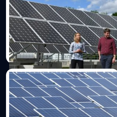
ความมั่นคงทางพลังงาน : สิ่งที่รัฐบาลสหรัฐฯ
แสวงหา และความเสี่ยงของส่งออกไทย
สหรัฐฯ นับเป็นตลาดส่งออกโซลาร์เซลล์อันดับ 1 ของไทย โดย
ครองสัดส่วนการส่งออกมากกว่าครึ่งหนึ่ง แต่ตลาดที่สำคัญนี้
กำลังเผชิญกับความท้าทายที่น่ากังวล
วาณิชชา สายเสมา
| 1170 days ago
Read More
23/05/2023
ปธน.ไบเดน ใช้สิทธิวีโต้ งดภาษีนำเข้าแผงโซ
ลาร์จาก 4 ประเทศในอาเซียนนาน 2 ปี
ประธานาธิบดีโจ ไบเดน ผู้นำของสหรัฐฯ ได้ใช้สิทธิวีโต้ เพื่อ
ยกเว้นภาษีสำหรับแผงโซลาร์ที่นำเข้าจาก 4 ประเทศใน