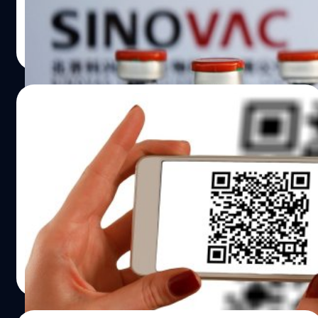
เวลาหลายปีแล้ว จึงไม่แปลกที่รัฐบาลชุดนี้จะชิงออกนโยบาย
นายกรัฐมนตรีคนใหม่ทันที เพื่อกันไม่ให้พรรคฝ่ายค้านซึ่งมี
ซื้อวัคซีนชนิดอื่นมาเพียงพอแล้ว
ต่างประเทศออกมาก่อนเพื่อแสดงตัวตน เพราะการเมือง
อดีตรองนายกรัฐนมตรี อิบราฮิบ อันวา เป็นหัวหน้ารอท่าเข้า
ภควัต ขจิตวิชยานุกูล
| 1850 days ago
ภายในยังไม่เสถียร อาจจะอยู่ได้ไม่นาน ที่น่าแปลกใจในการ
เสียบอยู่ ทั้ง ๆ ที่พรรคร่วมอัมโนมีประวัติศาสตร์ความเป็นมา
ทูตใหม่มาเลเซียคือไม่มีการกล่าวถึงความสำคัญของอาเซียน
Read More
เต็มไปด้วยเรื่องคอร์รัปชัน เรื่องอื้อฉาวแต่ละเรื่องนั้นมีมูลค่า
เลยรวมทั้งประเทศในภูมิภาคโดยเฉพาะประเทศที่มีชายแดน
มหาศาลเป็นหมื่น ๆ ล้านบาท ก็ยังไม่สามารถทำลายบารมีที่
ติดกัน มาเลเซียมีปัญหาทวิภาคีมากมายกับไทย อินโดนีเซีย
สร้างสมกันมานานกว่า 6 ทศวรรษ พรรคนี้ยังเป็นเสาหลักของ
18/06/2021
และสิงค์โปร์ ในวงการทูตเป็นที่รู้กันว่า มาเลเซียต้องการส่ง
การเมืองมาเลเซียอยู่ถึงแม้ว่าจะสูญเสียอำนาจเมื่อ 2 ปีก่อน
เสริมบทบาทตัวเองในเวทีโลกมุสลิมเพื่อแข่งกับอินโดนีเซียและ
สืบเนื่องจากกรณีคอรัปชั่นครั้งมโหฬารในรัฐบาลของอดีต
เปิดตัวบริการให้คนไทยชำระเงินผ่าน QR Code
ตุรกีในฐานะที่เป็นประเทศมุสลิมสายกลางที่ความเป็น
นายกรัฐมนตรี นาจิบ ราซัก ลึก ๆ คนมาเลย์เห็นและยอมรับว่า
แก่ร้านค้าในมาเลเซียได้แล้ว
ประชาธิปไตย มาเลเซียมักจะมีท่าทีและจุดยืนที่ค่อนข้างแข็ง
พรรคอัมโนเป็นพรรคที่ปกป้องผลประโยน์ของชาวมาเลเซีย
ขันในการปกป้องชาวโรฮิงญา ปัญหาการย้ายถิ่นและแรงงาน
หรือที่เราเรียกกันว่า ‘ภูมิบุตร’ คือคนพื้นถิ่นนั่นเอง…
18 มิถุนายน ธนาคารแห่งประเทศไทยและธนาคารกลาง
ข้ามชาติ แหล่งข่าวทำเนียบรัฐบาลเปิดเผยกับแบไต๋ว่า นายก
มาเลเซียได้เปิดตัวบริการชำระเงินระหว่างสองประเทศผ่าน
รัฐมนตรีซาบรีมีกำหนดการมาเยือนไทยวันที่ 28 ถึง 30
QR Code โดยให้ผู้ซื้อสินค้าและผู้ใช้บริการสามารถหยิบสมา
ธันวาคมนี้ รัฐบาลไทยควรใช้โอกาสนี้เปิดอกกับมาเลเซีย ฝ่าย
ร์ตโฟนมาสแกน QR Code ชำระเงินข้ามประเทศได้ทันทีอย่าง
ไทยต้องจี้เจ้าหน้าที่ฝ่ายบริหารความมั่นคงมาเลเซียว่าถึงเวลา
สะดวกปลอดภัยไม่ต้องพกเงินสด
แล้วที่ต้องหันมาแก้ไขปัญหาสามจังหวัดภาคใต้อย่างจริงจัง
ศิลา วงศ์เจริญ
| 1877 days ago
ไม่ใช่เอาแต่เสแสร้งทำอย่างที่เคยทำมาตลอด มาเลเซียเป็น
Read More
ปัจจัยสำคัญที่จะนำมาสู่ปลดล็อกการเมืองทั้งด้านอัตลักษณ์
และภาษา เนื่องจากคนสองสัญชาติใน 3 จังหวัดภาคใต้ก่อ