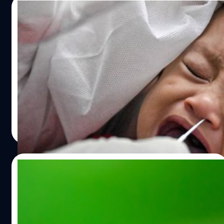
เหตุไม่สงบตลอดเวลาที่ผ่านมา มักจะหนีซ่อนตัวในฝั่ง
01/06/2021
มาเลเซีย สมัยก่อนช่วงที่สัมพันธ์ทั้งสองประเทศดีมาก…
เด็กกว่า 82,300 คนในมาเลเซียได้รับผลตรวจ
โควิดเป็นบวก
อาดัม บาบา (Adham Baba) รัฐมนตรีกระทรวงสาธารณสุข
กล่าวเมื่อวานนี้ (31 พ.ค.)​ นับจนถึงปัจจุบันแล้ว มีทารกและ
เด็กทั้งหมด 82,341 คนในมาเลเซียที่มีผลตรวจโควิด-19 เป็น
บวก บาบา ได้แจกแจงตัวเลขออกมาอย่างละเอียด ดังนี้ - เด็ก
อายุต่ำกว่า 4 ปี มีจำนวนเคสทั้งสิ้น 19,851 เคส - เด็กที่มีอายุ
สรวิชญ์ พระสุจริตวงศ์
| 1895 days ago
ระหว่าง 5-6 ปี มีจำนวนเคสทั้งสิ้น 8,237 เคส - เด็กอายุ
Read More
ระหว่าง 7-12 ปี มีจำนวนเคสทั้งสิ้น 26,851 เคส - และเด็กอายุ
ระหว่าง 13-17 ปี มีจำนวนเคสติดเชื้อที่มากที่สุดด้วยจำนวน
27,402 เคส อย่างไรก็ตาม ทาง ดร. อาดัม บาบา กล่าวว่าไม่มี
30/05/2021
ใครที่มีอาการจนถึงขนาดต้องเข้าพักในหอผู้ป่วยหนัก พร้อม
กับแสดงความกังวลต่อเรื่องดังกล่าวว่าแม้จะไม่มีบทบัญญัติ
‘มวนเพชฌฆาต’ มือสังหารโหด ตัดหัวมดมา
ใดภายใต้กฎหมายที่ระบุว่าพ่อแม่จะมีความผิดในฐานที่พาลูก
ติดตามตัวเพื่อเป็นเกราะกำบัง
ไปอยู่ในสถานที่แออัด แต่เขาแนะนำให้พ่อแม่หรือผู้ปกครองมี
ความรับผิดชอบมากขึ้นในการปกป้องเด็กจากการติดเชื้อ เช่น