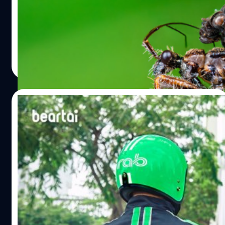
มวนเพชฌฆาต (Assassin bug) เป็นกลุ่มแมลงชนิดหนึ่งที่มัก
หลีกเลี่ยงสถานที่แออัด มาเลเซียรายงานเมื่อวานนี้ถึงผู้ป่วย
เรียกว่า “มวน” หรือ “Bugs” เป็นกลุ่มแมลงที่มีมากเป็นอันดับที่
โรคติดเชื้อโควิด-19 เพิ่มเติมอีก…
6 ของแมลงทั้งหมด มีจำนวนถึง 44 วงศ์ (Family) มีทั้งเป็น
แมลงที่อาศัยอยู่บนบกและหลายชนิดอาศัยในน้ำ จัดเป็นแมลง
ขนาดกลางถึงขนาดใหญ่ มีสีดำหรือน้ำตาล แมลงในวงศ์นี้ส่วน
ทีมคอนเทนต์ BT
| 1896 days ago
ใหญ่เป็นตัวห้ำ ดูดกินของเหลวในตัวแมลงอื่นเป็นอาหาร และ
Read More
บางชนิดดูดกินเลือดสัตว์ แต่ก็มีหลายชนิดที่ชอบดูดเลือดสัตว์
ใหญ่ที่เป็นสัตว์เลือดอุ่น รวมทั้งคนเราด้วย เมื่อเราถูกมันต่อย
จะทำให้เกิดเป็นแผลผื่นแดง และเจ็บปวด ตัวมวนเพชฌฆาตนี้
26/11/2019
พบได้ในประเทศมาเลเซีย มันมีขนาดตัวที่เล็กมาก เพียงแค่
ครึ่งนิ้วเท่านั้น แต่เหตุที่มันได้ฉายาว่า "เพชฌฆาต" ที่ฟังดูน่า
Grab นำร่องเปิดบริการเรียกรถมอเตอร์ไซค์
กลัวนั้น ก็เพราะลักษณะนิสัยของมันนี่ล่ะ อาหารหลักของมวน
รับจ้างในมาเลเซียไล่ตามติด Gojek
เพชฌฆาตก็คือ "มด" วิธีการบริโภคของมันก็ช่างน่าขยะแขยง
เมื่อมันจับตัวเหยื่อได้ มันจะใช้ปากแหลมเจาะเข้าไปแล้วฉีด
Grab แอปบริการเรียกรถมอเตอร์ไซค์รับจ้างได้เปิดตัวนำร่อง
สารเอนไซม์ สารนี้จะมีฤทธิ์รุนแรงไปทำลายอวัยวะภายในให้
ให้บริการในมาเลเซีย ซึ่งกำลังตามติด Gojek คู่แข่งระดับ
กลายเป็นของเหลว จากนั้นเจ้ามวนเพชฌฆาตก็จะดูดกินด้วย
ภูมิภาคที่ได้เริ่มเปิดให้บริการในมาเลเซียเมื่อก่อนหน้านี้เกือบ
ความเอร็ดอร่อย แต่หลังจากดูดกินแล้ว ภารกิจของมวน
หนึ่งเดือนและกำลังอยู่ในช่วงทดสอบให้บริการด้วยระยะเวลา
เพชฌฆาตยังไม่จบแค่นั้น เมื่อร่างเหยื่อถูกดูดกินของเหลว
ที่จำกัด Grab บริษัทมีฐานที่มั่นสำคัญเพื่อกำกับดูแลธุรกิจ
ศิลา วงศ์เจริญ
| 2447 days ago
ภายในจนหมดสิ้นแล้ว ก็เหลือแค่โครงแข็งด้านนอกเท่านั้น
ภายในภูมิภาคอาเซียนอยู่ที่สิงคโปร์ ซึ่งปีที่แล้ว Uber ก็เข้ามา