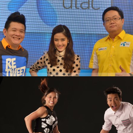
Wed 19 Mar 2014)
xs แบไต๋ไฮเทค #952 Wed 19 Mar 2014 เนื้อหารายการ News Alert - VLC
์เตรียมลดราคา Office ลงอีก 30% - ใครจะรู้ ไมโครซอฟท์ทำระบบ
y หลายปี - พี่มาร์กจวกโอบาม่า ทำไมรัฐบาลถึงทำกันแบบนี้
4522 days ago
ู่นี่” กำลังจะมีน้องแล้วจ้า!!!
9 โมงเช้าโดยประมาณ "นายห้าง" คุณหนุ่ย พงศ์สุข หิรัญพฤกษ์ ได้โพสข้อความ
ัว IG TW FB @nuishow ว่า
537 days ago