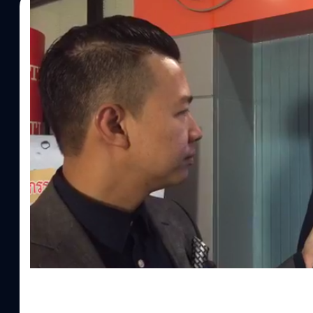
25/07/2017
Totsapon Kritsadangphorn
| 3299 days ago
Read More
หนุ่ยสัมภาษณ์ผู้สร้าง ‘WMApp’ แอปพยากรณ์อากาศท
อาเซียน รู้ 28 ชม.ล่วงหน้าดั่งตาเห็น!!!
#แบไต๋ไลฟ์ หนุ่ยพาคุยเจ้าของ #WMApp แอปพยากรณ์อากาศที่เคลมว่าแ
หน้าดั่งตาเห็น! ซึ่งแอป WMApp ตัวนี้เป็นผลงานจากสถาบันเทคโนโล
(สจล.) เปิดตัวระบบพยากรณ์อากาศและแอปฯ “WMApp” ที่มีความแม่
เขตปกครองในเขตภูมิภาคเอเชียตะวันออกเฉียงใต้หรือ “อาเซียน” เชื่
Maps สามารถระบุตำแหน่งพื้นที่พร้อมบอกความหนักเบา และเวลาที่ฝนจ
แม่นดั่งตาเห็นอันเป็นผลมาจากการวิจัยพัฒนาอัลกอริทึมประมาณค่าห
สังเกตของดาวเทียม และพัฒนาระบบพยากรณ์อากาศเชิงเลขความละเอี
เนื่องมาเป็นระยะเวลามากกว่า 10 ปี และที่สำคัญ แอปนี้ให้โหลดฟรีอีกด้
ยิ่งต่อการใช้ชีวิตประจำวันของประชาชน แต่ยังเป็นประโยชน์ต่อภา
ท่องเที่ยวอาเซียนในการอำนวยความสะดวกการวางแผนเดินทางและยังส
ภัยธรรมชาติล่วงหน้าเพื่อบรรเทาความเสียหายหากเกิดภัยธรรมชาติได้เป
สุรัสวดี อาจารย์ประจำภาควิชาวิศวกรรมโทรคมนาคม คณะวิศวกรรมศ