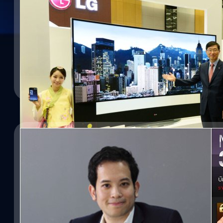
08/04/2014
เมื่อ LG เอาจริง!!
1-2-3 เมษายนที่ผ่านมาผมได้รับเชิญจากบริษัท LG Electronics สำนักง
จัดมาก ๆ ในกรุงโซล เกาหลีใต้ งานนี้ถูกตั้งชื่อว่า LG InnoFest 2014
LG ที่จำหน่ายนอกประเทศเกาหลีทั้งหมด
พงศ์สุข หิรัญพฤกษ์
| 4503 days ago
Read More