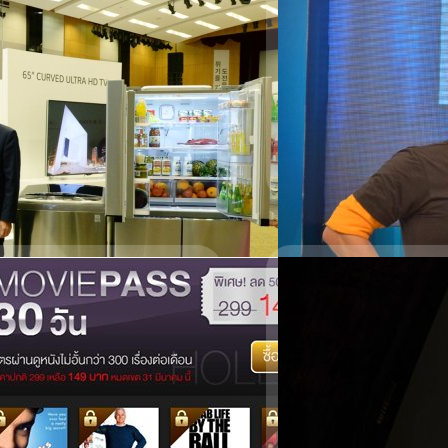
(แบไต๋ไฮเทค #952 
http://youtu.be/NIsGqQLTx
Metro มาสักที - ไมโครซอฟท
คอมพิวเตอร์ในรถก่อน CarPla
Chayanon Nensangtham
| 
Read More
05/03/2014
านใหญ่ให้ไปร่วมงานที่พวกเขาตั้งใจ
 : ASIA โชว์นวัตกรรมจากผลิตภัณฑ์
หนุ่ย พงศ์สุข ปลื้ม “อย
เช้าวันนี้ (5/03/57) เวลา 
ผ่านสื่อ SocialMedia ส่วนต
Meechok Dechpokasup
| 4