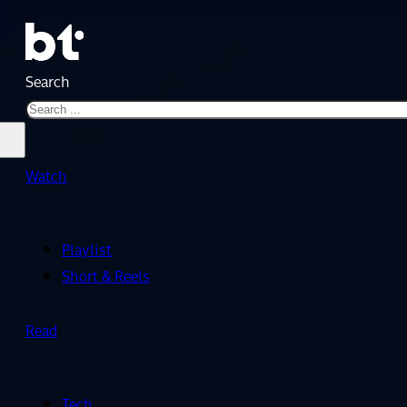
Search
Watch
Playlist
Short & Reels
Read
Tech