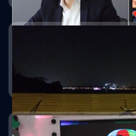
18/03/2014
ผมทำไม่ได้…แต่เขา “ทำได้”
18/02/2014
หนุ่ยรู้โลกรู้ #88 ผมทำไม่ได้...แต่เขา “ทำได้” #HollywoodHD ปรบม
เอาชนะใจตนด้วยการปั่นจักรยานรอบประเทศสิงคโป
พงศ์สุข หิรัญพฤกษ์
| 4524 days ago
จดจำได้ดีว่าวันที่ 20 ธันวาคมปีที่แล้วเป็นวันฝันสลายจากการนัดหมา
Read More
ทรงกลด บางยี่ขัน บรรณาธิการนิตยสารทัศนคติดีอย่าง a day คุณทรงกล
เปลี่ยนแปลงกรุงเทพมหานครเมืองฟ้าอมร(แต่รถติดอิ๊บอ๋าย) ให้เป็นเมื
พงศ์สุข หิรัญพฤกษ์
| 4552 days ago
Read More
21/01/2014
เมื่อไหร่ชาติไทยจะเป็นมหาอำนาจทางความคิดสร้าง