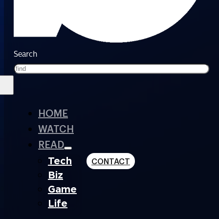
Search
HOME
WATCH
READ
Tech
CONTACT
Biz
Game
Life