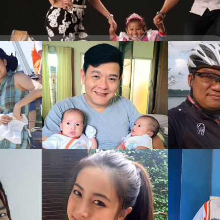
งใจพิธีกร
พลงรัก ที่ตราตรึงในหัวใจของเหล่าพิธีกรรายการแบไต๋มามาให้ทุกๆท่านได้รับ
ไหน ไปติดตามกัน