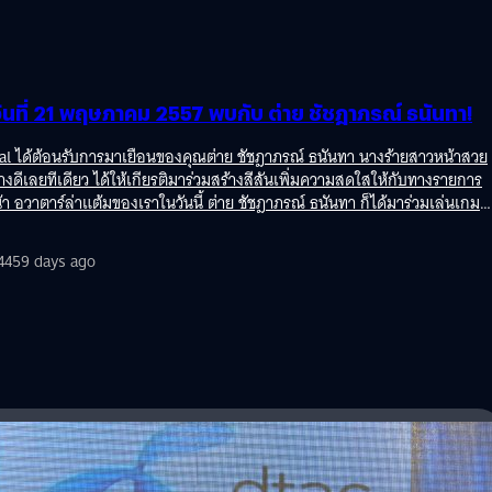
นล่าสุดที่เพิ่มความเสถียรมากยิ่งขึ้น แต่ทางรายการก็ยังไม่นิ่งนอนใจ จะอัพเดต
จากนี้สำหรับ iOS ก็เปิดตัวให้ผู้ใช้ระบบปฏิบัติการ iOS ร่วมเล่นเกมไปพร้อมๆ
ที่ 21 พฤษภาคม 2557 พบกับ ต่าย ชัชฎาภรณ์ ธนันทา!
al ได้ต้อนรับการมาเยือนของคุณต่าย ชัชฎาภรณ์ ธนันทา นางร้ายสาวหน้าสวย
ย่างดีเลยทีเดียว ได้ให้เกียรติมาร่วมสร้างสีสันเพิ่มความสดใสให้กับทางรายการ
 อวาตาร์ล่าแต้มของเราในวันนี้ ต่าย ชัชฎาภรณ์ ธนันทา ก็ได้มาร่วมเล่นเกม
ไปกับผู้ชมทางบ้าน และสามารถคว้าแต้มจากทางรายการไปได้ถึง 9,000
ภรณ์ ธนันทา มา ณ ที่นี้ด้วยนะครับ สำหรับทางรายการ Game Show Social
4459 days ago
นวันที่ 21 พฤษภาคม 2557 นี้ ก็ยังคงเป็นการทดสอบระบบการเล่นเกมร่วมกับผู้
ระบบได้อัพเดตเป็นเวอร์ชัน 1.3.8 ซึ่งเห็นผลชัดเจนแล้วว่า ทางระบบเริ่ม
รก็ยังไม่นิ่งนอนใจ จะอัพเดตให้ระบบดียิ่งขึ้นต่อไปครับ สำหรับในตอนนี้ขอ
เท่านั้นนะครับ แต่ไม่ต้องห่วง iOS มาแน่ เร็วๆ นี้!! ส่วนนี่คือภาพบรรยากาศ
ame…
ำไมรัฐบาลทำกันแบบนี้, 11 ข้อที่ทำให้โรงเรียนตกยุค