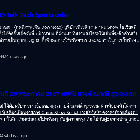
่ยว Talk Tech Spectacular
ถอะ!!! (กดที่ภาพเพื่อ Download) สูจิบัตรที่ระลึกงาน “NuiShow โซเชียลมี
่งได้จัดขึ้นเมื่อวันที่ 7 มิถุนายน ที่ผ่านมา ทีมงานตั้งใจจะให้เป็นที่ระลึกสำหรับ
อกใช้งานเป็นระบบ Digital ก็เพื่อลดการใช้ทรัพยากร และสะดวกในการเก็บรักษา
.. อ่านต่อที่นี่ ประมวลภาพบรรยากาศงาน “NuiShow โซเชียลมีเดี่ยว” ทางแบไต๋
“NuiShow โซเชียลมีเดี่ยว Talk Tech Spectacular” มาไว้แล้วที่นี่ ซึ่ง
4449 days ago
ี่ได้รวบรวมทั้งความฮาและสาระเข้าด้วยกัน งานนี้ต้องขอขอบคุณทุก ๆ ท่านที่ได้
อลครับ ... อ่านต่อที่นี่ ยืนหยัดจัด"วันเดิม"นะครับ เสาร์ที่ 7มิ.ย.นี้ ศูนย์
นนั้นกฎเคอร์ฟิลด์ยังดำเนิน เราจะปรับรอบการแสดงเป็น 5โมงเย็น แต่ ณ…
นที่ 26 พฤษภาคม 2557 พบกับ มายด์ ณภศศิ สุรวรรณ!
al ได้ต้อนรับการมาเยือนของคุณมายด์ ณภศศิ สุรวรรณ สาวน้อยหน้าใสจาก
้ให้เกียรติมาเยือนรายการ Game Show Social เกมโชว์หน้า อวาตาร์ล่าแต้มของ
ันทา ก็ได้มาร่วมเล่นเกมไปพร้อมๆ กับผู้ความสนุกร่วมไปกับผู้ชมทางบ้าน และ
ปได้ถึง 7,000 แต้ม! ขอขอบคุณคุณมายด์ ณภศศิ สุรวรรณ มา ณ ที่นี้ด้วย
 Show Social เกมโชว์หน้า อวาตาร์ล่าแต้ม ในวันที่ 26 พฤษภาคม 2557
4454 days ago
ารเล่นเกมร่วมกับผู้ชมทางบ้านเช่นเคยนะครับ ตอนนี้ระบบของ Android ได้