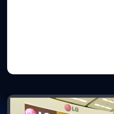
เจ้าคุณทหารลาดกระบัง (สจล.) ซึ่งเป็นผู้รับผิดชอบโครงการจัดตั้ง
(College of Space and Earth Systems Engineering: SESE) ก็ได
ความละเอียดสูงสำหรับเอเชียตะวันออกเฉียงใต้และยุโรป เนื่องจากเ
ปัจจุบันทำให้สภาพภูมิอากาศทั่วโลกเปลี่ยนแปลงไปจากเดิม ประก
ขาดความน่าเชื่อถือ เพราะผลการพยากรณ์อากาศมีลักษณะกว้างๆ ไม่
และความหนักเบาที่ฝนจะตกได้เนื่องจากอาศัยข้อมูลจากมาตรวัดฝนแล
https://youtu.be/zRoTS4111_M สำหรับใครที่สนใจก็สามารถกด Down
และ Android ได้เลยครับ บอกเลยว่าของเขาเจ๋งจริง ๆ !!