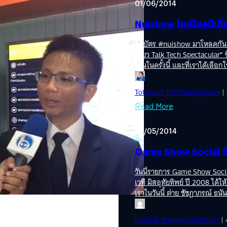
01/06/2014
Nuishow โซเชียลมีเดี
สูจิบัตร #nuishow มาโหลดกันเ
เดี่ยว Talk Tech Spectacular” ซึ
งานในครั้งนี้ และที่เราได้เลื
ี่เคลมว่าแม่นที่สุดใน
ทีสำคัญ ไม่มีสีตกแน่นอน !!! .
ได้ทำการรวบรวมภาพบรรยากาศงาน 
Totsapon Kritsadangphorn
| 
เรียกได้ว่าเป็น Talk Show IT ท
ม่นที่สุดในอาเซียน รู้ 28 ชม.ล่วง
เข้ามารับชมกันจนเนืองแน่นไปทั้งฮ
Read More
ยีพระจอมเกล้าเจ้าคุณทหารลาดกระบัง
วัฒนธรรมแห่งประเทศไทย ถ้าวั
นยำและความละเอียดสูงที่สุด ราย
26/05/2014
อมต่อระบบแผนที่ Google
ะตก ได้ทั้งระยะสั้นล่วงหน้า 28 ชม.
Game Show Social วั
ยาดน้ำฟ้า (ฝน หิมะ ลูกเห็บ) จากการ
ยดสูงสำหรับเขตร้อน (Tropics) ต่อ
วันนี้รายการ Game Show Soci
วย ! ซึ่งไม่เพียงเป็นประโยชน์อย่าง
เวที มิสอุทัยทิพย์ ปี 2008 ได
คการเกษตร ภาคอุตสาหกรรม และการ
เราในวันนี้ ต่าย ชัชฎาภรณ์ ธน
ามารถประยุกต์เป็นเครื่องมือเตือน
สามารถคว้าแต้มจากทางรายการไ
็นอย่างดี โดย ผศ.ดร.ชินวัชร์
นะครับ สำหรับทางรายการ Game
าสตร์ สถาบันเทคโนโลยีพระจอมเกล้า
Surasak Siriprapasoontorn
| 
นี้ ก็ยังคงเป็นการทดสอบระบบก