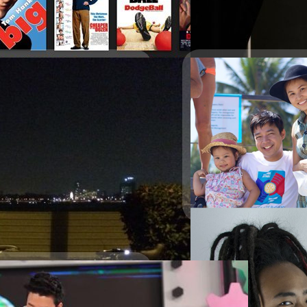
Read More
ือให้เขาและอุดหนุนเขากันครับ
ร์
ยออกทริปปั่นจักรยานทางไกลกับ คุณ
ดเป็นผู้นำทางความคิดที่หวัง
องจักรยาน เฉกเช่น อัมสเตอร์ดัม
14/02/2014
บทเพลงรักสุดซึ้ง ตรึ
ต้อนรับวันวาเลนไทน์ด้วยบทเ
ฟังกัน ใครเป็นใคร ซึ้งใจแค่
สรรค์?