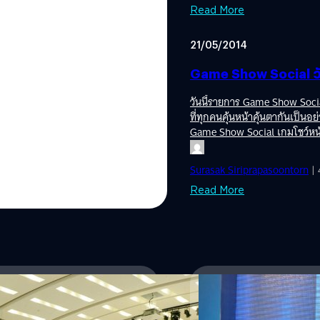
วิทยาลัยวิศวกรรมอวกาศและระบบโลก
อัพเดตเป็นเวอร์ชัน 1.4 เวอร์ชั
Read More
้เปิด “WMApp” แอปฯ พยากรณ์อากาศ
ให้ระบบดียิ่งขึ้นต่อไปครับ นอก
ล็งเห็นว่าผลกระทบจากภาวะโลกร้อนใน
กันได้แล้วกับเวอร์ชัน 1.0!!…
21/05/2014
อบกับการพยากรณ์อากาศของประเทศยัง
สามารถระบุรายละเอียดตำแหน่ง เวลา
Game Show Social วัน
ะเรดาร์
load แอปฯ WMApp ได้ที่นี่ทั้ง iOS
วันนี้รายการ Game Show Soci
ที่ทุกคนคุ้นหน้าคุ้นตากันเป็นอ
Game Show Social เกมโชว์หน้า
ไปพร้อมๆ กับผู้ความสนุกร่วม
แต้ม! ขอขอบคุณคุณต่าย ชัชฎา
Surasak Siriprapasoontorn
| 
เกมโชว์หน้า อวาตาร์ล่าแต้ม ใ
ชมทางบ้านเช่นเคยนะครับ ตอนนี้
Read More
เสถียรมากยิ่งขึ้น แต่ทางรายกา
อนุญาตสงวนเฉพาะผู้ใช้ Android 
ความสนุกสุดขีดในรายการ G
19/03/2014
พี่มาร์คจวกโอบาม่า ท