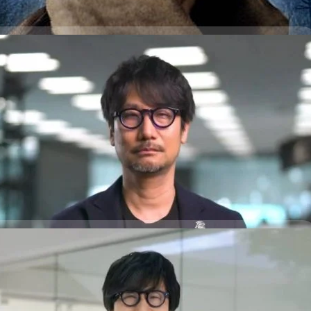
 Evil, Assassin’s Creed, Death Stranding บน
คอนโซล ระบบ AAA มาลงบน iPhone 15 Pro และไม่ใช่การเล่นแบบคลาวด์
days ago
นุษย์ควรอยู่เหนือระบบ AI
ที่เขามีกับระบบ AI โดยโคจิมะกล่าวว่า ระบบ AI ไม่ควรมาแทนที่มนุษย์ในฐานะผู้
ng และเกมอื่นของ Kojima Productions จะออกบน
ays ago
h Stranding: Director’s Cut จะเปิดตัวบน macOS ในปลายปีนี้ แม้ว่าจะไม่มี