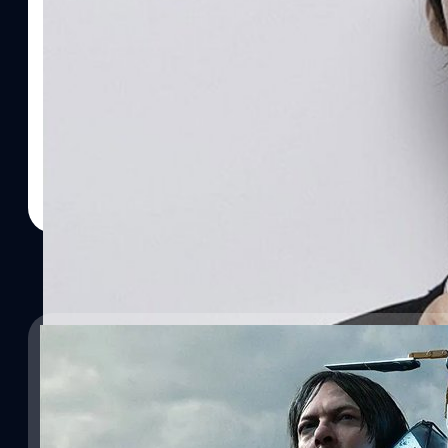
15/12/2023
รอดูเลย! ค่าย A24 เดินหน้าดัดแปลงเกม ‘Death St
กชัน
A24 ค่ายภาพยตร์อินดีมาแรง ได้ประกาศดัดแปลงวิดีโอเกมสุดล้ำลึกอย่