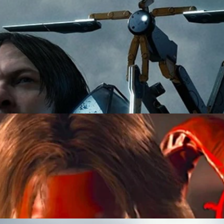
โซลบน iPhone 15 Pro ถึงไม่ประสบความสำเร็จ
 15 Pro ถึงไม่ได้รับเสียงตอบรับทั้ง ๆ ที่มันก็เป็นเวอร์ชันเดียวกันคอนโซล
s ago
 2’ จะมีแอ็กชันที่รุนแรงและดุเดือดกว่าภาคแรก
randing 2' จะมีเลือดและความรุนแรงมากกว่าภาคแรก
s ago