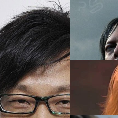
23/07/2024
[บทความ] ทำไมเกมคอน
ทำไมเกมดังระดับ AAA บน iPhone
มาค้นหาความจริงกัน
กม” ไม่ใช่ “ภาพยนตร์”
วงศกร ปฐมชัยวัฒน์
| 746 day
าทำเหมือนกับภาพยนตร์ แต่โดยพื้นฐาน
Read More
21/02/2024
เกม ‘Death Stranding
รีดัสได้กล่าวว่าใน 'Death St
วงศกร ปฐมชัยวัฒน์
| 898 day
Read More
23/01/2024