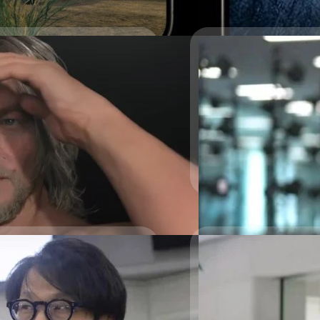
เปิดตัวเกม Resident
iPhone 15 Pro
การประกาศเปิดตัวเกมดังบน
anding 2 ใหม่ ช่วงการ
ด้วย
งการเกิดโรคระบาด
วงศกร ปฐมชัยวัฒน์
| 1060 
Read More
04/07/2023
Hideo Kojima บอก ม
06/06/2023
มีการถามเกี่ยวกับความรู้สึก
สร้างงานศิลปะ
เกม Death Strandi
macOS
วงศกร ปฐมชัยวัฒน์
| 1130 d
โคจิมะได้เปิดเผยว่าเกม Deat