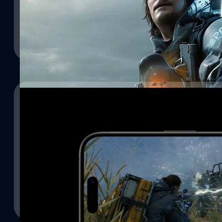
ภาพยนตร์ไลฟ์แอ็กชันอย่างเป็นทางการ
ปรีดี ฤกษ์วลีกุล
| 967 days ago
Read More
13/09/2023
จากวันนั้นที่คนพูดว่า Mac เล่นเกมได้ที่ไหน? วันนี้เ
Console เล่นกันบน iPhone
iPhone 15 Series เปิดตัวไปแล้ว ซึ่งก็ไม่ได้มีอะไรผิดคาดไปจากที่หลุดกันส
ใครได้เตรียมใจจะได้เห็นแน่ ๆ คือการที่ Apple เปิดตัวชิป A17 Pro พร้อ
Console ได้เลยนะ แถมเปิดตัวเกมที่จะลงให้เล่นเป็นครั้งแรกอย่าง Resi
Remake, Death Stranding และ Assasin's Creed Mirage ซึ่งจะลงให้กั
อนาคตอีก
ชาคริต ทองสัมฤทธิ์
| 1059 days ago
Read More