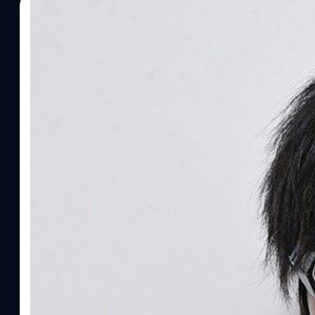
29/11/2024
วงศกร ปฐมชัยวัฒน์
| 616 days ago
Read More
Hideo Kojima บอกแกนหลักในผลงานของเขาคือ “เ
วิดีโอเกมเป็นแกนหลักในผลงานของเขา แม้ว่าจะมีการพูดว่าเกมที่เข
แล้วเขาสร้างเกมไม่ใช่หนัง