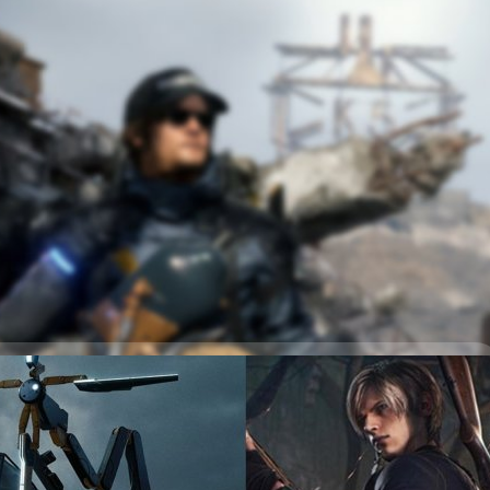
NDING DIRECTOR’S CUT บน App Store ราคา 699
NG DIRECTOR'S CUT เวอร์ชันสำหรับอุปกรณ์ Apple เปิดขายแล้วบน App
ห้เล่นตั้งแต่ 31 มกราคมนี้เป็นต้นไป
้าสู่ตลาดเกมโฮมคอนโซลบนสมาร์ตโฟนจะส่งผลกระทบกับ
iPhone 15 Pro ที่ค่ายเกมดังต่างพร้อมใจเปิดตัวบนสมาร์ตโฟน จะเป็นการซ้ำ