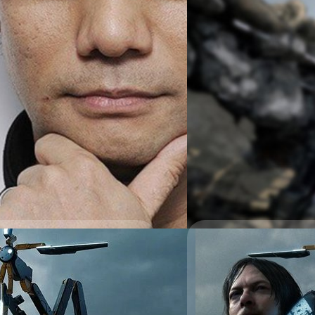
มาแล้ว DEATH STRA
บาท
มาช้าแต่มานะ DEATH STRANDI
Store ราคา 699 บาท และพร้อมใ
วรัญญู คงชัย
| 927 days ago
Read More
14/09/2023
randing’ เป็นหนังไลฟ์แอ็
[บทความ] Apple เข
ใครบ้าง
าง 'Death Stranding' เป็น
การเปิดตัวเกมระดับ AAA บน 