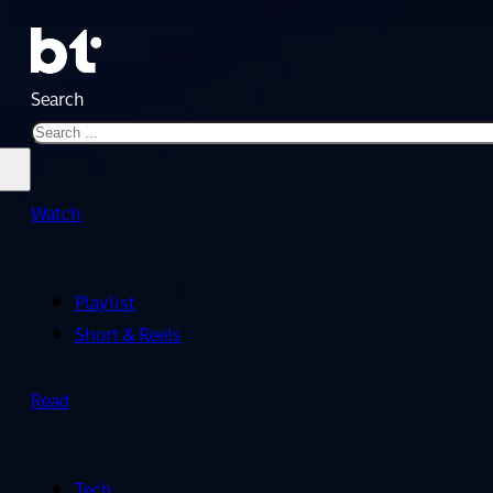
Search
Watch
Playlist
Short & Reels
Read
Tech