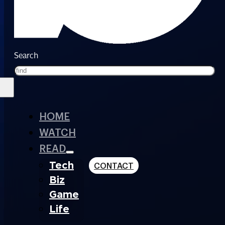
Search
HOME
WATCH
READ
Tech
CONTACT
Biz
Game
Life