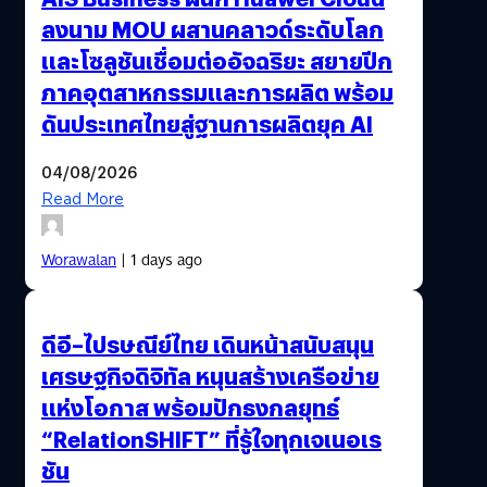
ลงนาม MOU ผสานคลาวด์ระดับโลก
และโซลูชันเชื่อมต่ออัจฉริยะ สยายปีก
ภาคอุตสาหกรรมและการผลิต พร้อม
ดันประเทศไทยสู่ฐานการผลิตยุค AI
04/08/2026
Read More
Worawalan
| 1 days ago
ดีอี–ไปรษณีย์ไทย เดินหน้าสนับสนุน
เศรษฐกิจดิจิทัล หนุนสร้างเครือข่าย
แห่งโอกาส พร้อมปักธงกลยุทธ์
“RelationSHIFT” ที่รู้ใจทุกเจเนอเร
ชัน