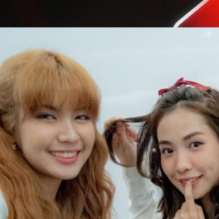
กิร์ลกรุ๊ปน้องใหม่จากค่าย KNW​ ENTERTAINMENT​
าคงปฏิเสธไม่ได้ว่ากระแสไอดอลเกิร์ลกรุ๊ป มาแรงแซงทุกกระแส ยิ่งช่วงเดือน
แทบไม่ทันแล้ว แต่ในอีกมุมวงเกิร์ลกรุ๊ป ก็ยังมีพื้นที่ให้วงใหม่ๆ ได้ออกรวดลาย
ปไปได้อย่างกลมกลืน และล่าสุดหลังจากที่บ่มเพาะน้องๆ เป็นศิลปินฝึกหัดมา
INMENT​)‬ วันก่อนเปิดตัวอย่างเป็นทางการไปแล้วสำหรับเกิร์ลกรุ๊ปวงใหม่
และการต่อสู้เพื่อความฝัน​ เพราะกว่าจะมาเป็นสมาชิกในวงได้นั้น​ แต่ละคนต้อง
1 days ago
​ จนในที่สุด​ ก็ได้สมาชิกทั้งหมด​ 4​ คน​ คือ​ ลูกไม้​, มิร่า, บู​ และจิ้ฟ​ฟี่​ ผสม
​ กับชื่อวงน่ารักๆ​ เรียกง่าย​อย่าง "Lemonade" ความตั้งใจของวงคือเป็น
ุ่นสมัยใหม่​ ที่กล้าคิดกล้าแสดงออกอย่างสร้างสรรค์​ สมาชิกใน​วง​ Lemonade
นก สุขใจ อายุ 23 ปี สาวน้อย​อารมณ์ดี​ ที่ไม่ว่าใครได้อยู่ใกล้ๆ เธอ ต่างหลง
องหัวเราะกับมุกตลกๆของเธออย่างแน่นอน​ เธอเป็นหัวหน้าวงที่ตัวเล็กแต่
ตัวและงานส่วนรวมของวงได้เป็นอย่างดี​ เป็นตัวอย่างที่ดีกับน้องๆ ในวงอีก