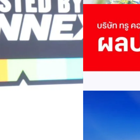
กาล 0.10 บาทต่อหุ้น โดยกำหนดวันที่
สามารถนำ Green Tech มาใช้เพ
04/08/2026
นผลวันที่
วรรธน์ นิลกิจศรานนท์ รองประ
True เผยผลประกอบการ
พันล้าน
บริษัท ทรู คอร์ปอเรชั่น จำก
ภาษี 6.6 พันล้านบาท ทำกำไรต่อ
บาท คิดเป็น 0.15 บาทต่อหุ้น
ของฐานผู้ใช้งาน ตัวชี้วัดทาง
(QoQ)รายได้จากการให้บริการ 
ทีมคอนเทนต์ BT
| 2 days ago
บาท+13.5%+1.1%กำไรสุทธิหลังห
EBITDA3.7 เท่า-0.3 เท่า-0.1 เท
Read More
มีผู้ใช้บริการโทรศัพท์เคลื่อนท
บริการ 5G รวม 19.3 ล้านราย) แล
04/08/2026
เพิ่มขึ้นของตัวเลขมาจากโครง
AIS Business ผนึก 
โซลูชันเชื่อมต่ออัจฉ
ประเทศไทยสู่ฐานการผล
กรุงเทพฯ, 3 สิงหาคม 2569 – 
เคลื่อนภาคอุตสาหกรรมไทยสู่ก
ด้านโครงข่ายและความเข้าใจในภ