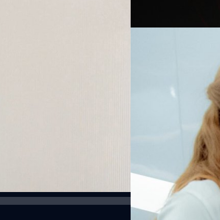
Read More
07/10/2018
“Lemonade” 4​ สาว​ เ
[อัลบั้มภาพ]
ในช่วงระยะเวลาหนึ่งปีที่ผ่านม
หลังๆ มานี้เปิดตัวกันรัวๆ จำกัน
ล้อไปกับกระแสไอดอลเกิร์ลกรุ๊
สักระยะ (สังกัด KNW​ ENTERTA
ล่าสุด ด้วยภาพลักษณ์ที่สดใส​ 
Meechok Dechpokasup
| 286
ผ่านการออดิชั่นและการฝึกอย่างหนัก
ผสานความเปรี้ยวหวานอย่างลงตัว
Read More
ศิลปินและแบบอย่างที่ดีของวัยร
"ลูกไม้" (Leader, Vocal)​ ขวัญช
เสน่ห์ความน่ารัก​ สดใส​ และต้
แข็งแกร่ง เธอรับผิดชอบงานส่วน
ด้วย "มิร่า​" (Vocal)…