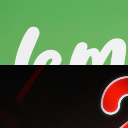
ตใหม่ Lemonade ปั้นทาเลนต์ให้เป็นที่รู้จักมากขึ้น
ตใหม่ อย่าง Lemonade นำทีมโดย แพน ศรุต ที่นอกจากจะเป็นทาเลนต์ในเครือ
go
’ พร้อมประกาศอื่น ๆ อีกเพียบในงานครบรอบ 22 ปี
่อ 'แบไต๋' มีอายุครบ 22 ปีแล้วในปีนี้ ! ในปีเลขเบิ้ลแบบนี้ ทางโชว์ไร้ขีดจึงได้จัด
ทขึ้น พร้อมประกาศเรื่องสำคัญต่าง ๆ มากมาย แล้วในงานนี้มีอะไรประกาศ
go