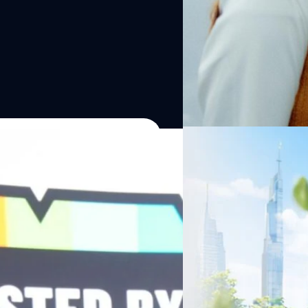
06/08/2026
ครบรอบ 6 ปี สำนักข่
TRANSITION ถกแนวทางป
เนื่องในโอกาสครบรอบ 6 ปี ส
เปลี่ยนมุมมองเกี่ยวกับการเปล
Green Energy สร้างฐาน
ประยุกต์ใช้ได้จริง จากผู้แทน
ine พร้อมจ่ายปันผล 0.10
ประเทศไทยควรปรับตัวอย่างไร ? 
ทั้งในมิติของภาครัฐ ภาคธุรกิ
รดำเนินงานแข็งแกร่ง กำไรสุทธิ
รัตนาภรณ์ ศรีนวลจันทร์
| 1 da
เศรษฐกิจ ปรับห่วงโซ่คุณค่า แล
ากช่วงเดียวกันของปีก่อน สูงกว่าการ
โดย ศาสตราจารย์ ดร. ยศชนัน 
Read More
วิทยาศาสตร์ วิจัยและนวัตกรร