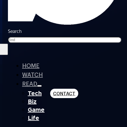
Search
HOME
WATCH
READ
Tech
CONTACT
Biz
Game
Life