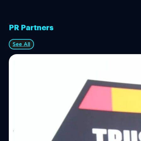
PR Partners
See All
06/08/2026
ทีมคอนเทนต์ BT
| 21 hours ago
Read More
SYNNEX โชว์กำไร Q2/69 โต 18% ลุย AI–Cloud–
Recurring Revenue เร่งเครื่อง New Growth Eng
บาท/หุ้น
บริษัท ซินเน็ค (ประเทศไทย) จำกัด (มหาชน) หรือ SYNNEX โชว์ผลกา
ไตรมาส 2 และงวด 6 เดือนแรกของปี 2569 เติบโต 17.8% และ 17.7% จ