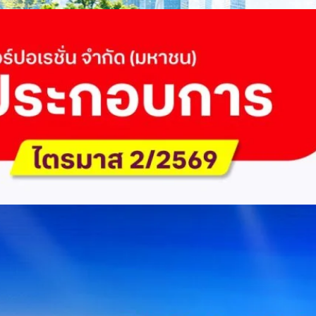
ื่อลดการปล่อยคาร์บอน และเดินหน้าสู่เป้าหมาย Net Zero พบกับ คุณปัณ
ธานกรรมการบริหาร ฝ่ายวิศวกรรมโครงสร้างบริษัท…
 Q2/2569 กำไรสุทธิ 6.6 พันล้านบาท จ่ายปันผล 5.2
ัด (มหาชน) รายงานผลประกอบการประจำไตรมาส 2/2569 มีกำไรสุทธิหลังหัก
เนื่องเป็นไตรมาสที่ 6 พร้อมอนุมัติจ่ายเงินปันผลระหว่างกาลรวม 5.2 พันล้าน
 โดยผลการดำเนินงานหลักได้รับปัจจัยหนุนจากการบริหารต้นทุนและการเติบโต
การเงิน (Q2/2569)มูลค่า / สถิติการเปลี่ยนแปลง (YoY)การเปลี่ยนแปลง
(ไม่รวม IC)4.14 หมื่นล้านบาท+0.8%+0.8%EBITDA2.83 หมื่นล้าน
ักภาษี (NPAT)6.6 พันล้านบาท+3.2 เท่าทรงตัวอัตราส่วนหนี้สินสุทธิต่อ
่า ปัจจัยขับเคลื่อนด้านฐานผู้ใช้และเทคโนโลยี ด้านปริมาณผู้ใช้งาน ไตรมาสนี้
ี่เพิ่มขึ้น 4.79 แสนเลขหมาย รวมเป็น 48.6 ล้านเลขหมาย (ในจำนวนนี้เป็นผู้ใช้
ะผู้ใช้บริการอินเทอร์เน็ตบ้านเพิ่มขึ้น 2.8 หมื่นราย โดยปัจจัยที่ส่งผลต่อการ
การกระตุ้นเศรษฐกิจภาครัฐ (ไทยช่วยไทย พลัส)…
Huawei Cloud ลงนาม MOU ผสานคลาวด์ระดับโลกและ
ริยะ สยายปีกภาคอุตสาหกรรมและการผลิต พร้อมดัน
ิตยุค AI
AIS Business และ Huawei Cloud ลงนามความร่วมมือ (MOU) เพื่อขับ
ารผลิตอัจฉริยะที่ใช้ข้อมูลและ AI เป็นกลไกสำคัญ โดยผสานความแข็งแกร่ง
าคธุรกิจไทยของ AIS Business เข้ากับเทคโนโลยี Cloud, AI และองค์ความรู้