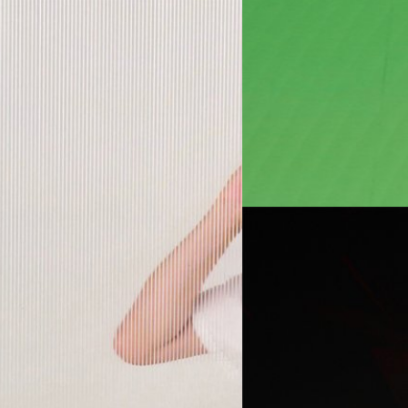
22/11/2022
Show No Limit เปิดยูนิ
ภายในงานยังมีการเปิดตัวยูนิ
แล้ว
อง ปิว-ธีรภัทร มาฤาษี ทา
พนิตา สืบสมุทร
| 1353 days a
Read More
rk-Life Balance และการเป็นตัวของ
22/11/2022
แบไต๋เตรียมบุก ‘CLMV
‘Show No Limit’
บริษัท โชว์ไร้ขีด จำกัด ผู้ผลิตสื
งานฉลองครบรอบ 22 ปีของบริษั
กันบ้างนะ ?
กิตติธัช วนิชผล
| 1353 days a