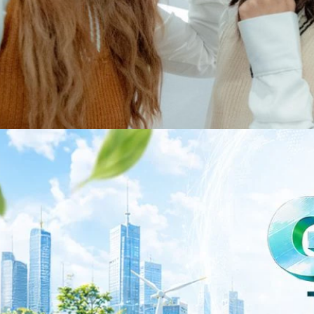
าว TODAY เปิดเวทีใหญ่ SUSTAIN CITY: THE GREEN
รับตัวสู่เศรษฐกิจสีเขียวอย่างยั่งยืน
ำนักข่าว TODAY จัดงาน SUSTAIN CITY: THE GREEN TRANSITION เวทีแลก
ี่ยนผ่านสู่เศรษฐกิจและสังคมสีเขียว พร้อมนำเสนอแนวทางที่สามารถนำไป
ภาครัฐ ภาคธุรกิจ และผู้เชี่ยวชาญในหลากหลายสาขา ผ่านประเด็นสำคัญว่า
เพื่อเดินหน้าสู่ความยั่งยืนและบรรลุเป้าหมาย Net Zero อย่างเป็นรูปธรรม
จ การเงิน และพลังงาน Green Transitioning: Shifting Systemพลิกโครงสร้าง
ys ago
ะเชื่อมโยงนโยบายกับเทคโนโลยี เพื่อขับเคลื่อนประเทศไทยสู่เศรษฐกิจสีเขียว
วงศ์สวัสดิ์รองนายกรัฐมนตรีและรัฐมนตรีว่าการกระทรวงการอุดมศึกษา
ม Green Transitioning: Decarbonize Unlockร่วมสำรวจแนวทางที่ภาคธุรกิจ