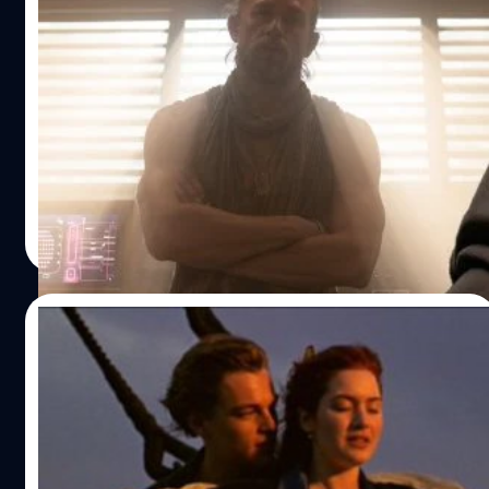
Charlie Hunnam เกือบได้รับบท Anakin
Skywalker ใน ‘Star Wars’ หลังเข้าพูดคุยกับ
George Lucas
ชาร์ลี ฮันแนม (Charlie Hunnam) นักแสดง 'Rebel Moon'
พลาดบทบาท Anakin Skywalker ใน 'Star Wars' หลังจาก
การประชุมสุดอึดอัดกับ จอร์จ ลูคัส (George Lucas)
ประภาส อยู่เย็น
| 961 days ago
Read More
04/12/2023
James Cameron ยอมรับ มีข้อผิดพลาดใน
ฉากดัง ในหนัง Titanic ซึ่งเขาจำเป็นต้อง
ปล่อยออกมาแบบนั้น
เจมส์ คาเมรอน (James Cameron) นับได้ว่าเป็นผู้กำกับที่มี
ความสมบูรณ์แบบที่สุดคนหนึ่ง ฉะน้้นเมื่อเขาย้อนเล่าในฉากที่