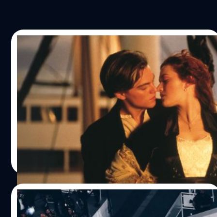
15/06/2024
Kate Winslet เล่าเบื้องหลังฉากจูบบนหัวเรือ
กับ Leonardo DiCaprio ใน ‘Titanic’ ที่ไม่ได้
โรแมนติกเหมือนในหนัง
เคต วินสเลต (Kate Winslet) เล่าเบื้องหลังฉากจูบกับ ลีโอนาร์
โด ดิแคพรีโอ (Leonardo DiCaprio) บนหัวเรือใน 'Titanic' ที่
ไม่ได้โรแมนติกเหมือนในหนัง
ประภาส อยู่เย็น
| 785 days ago
Read More
10/05/2024
เตรียมรับแรงกระแทก! ลือ กลุ่มเคลื่อนไหว