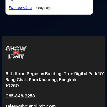
ทีมคอนเทนต์ BT
| 3 days ago
6 th floor, Pegasus Building, True Digital Park 101,
Bang Chak, Phra Khanong, Bangkok
10260
085-848-2253
sales@shownolimit.com