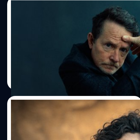
08/04/2024
Michael J. Fox แย้ม แม้เกษียณงานแสดงไป
แล้ว แต่พร้อมกลับมาถ้าได้รับบทที่เหมาะสม
ไมเคิล เจ ฟอกซ์ (Michael J. Fox) แย้ม แม้ตัดสินใจเกษียณ
งานแสดงไปแล้วในปี 2020 แต่พร้อมกลับมาถ้าได้บทเหมาะ
สม
ประภาส อยู่เย็น
| 853 days ago
Read More
26/02/2024
Leonardo DiCaprio เตือน Timothée
Chalamet อย่าเล่นหนังซูเปอร์ฮีโร: แต่นัก
แสดงหนุ่มอยากเล่นภายใต้ปัจจัยเดียว