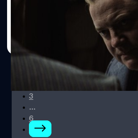
Moon’ ว่า “สมบูรณ์แบบ”
มาร์ติน สกอร์เซซี Martin Scorsese ออกโรงป้องการแสดงเล่น
ใหญ่ของ เบรนแดน เฟรเซอร์ (Brendan Fraser) ใน Killers of
the Flower Moon เป็นอะไรที่สมบูรณ์แบบแล้ว
ประภาส อยู่เย็น
| 1009 days ago
Read More
1
2
3
…
6