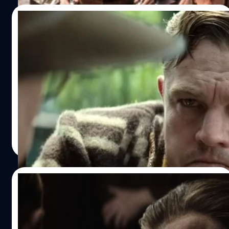
12/11/2023
เผยค่าเหนื่อยของ Leonardo DiCaprio ใน
‘Killers of the Flower Moon’ สูงเป็น
ประวัติการณ์ของหนัง Martin Scorsese: คิด
ลีโอนาร์โด ดิแคพรีโอ นักแสดงนำคู่บารมีของสกอร์เซซี ได้ค่า
เป็น 1 ใน 5 ของทุนสร้าง
เหนื่อยในการรับบทนำใน 'Killers of the Flower Moon' ไป 40
ล้านเหรียญ
ปรีดี ฤกษ์วลีกุล
| 1001 days ago
Read More
04/11/2023
Martin Scorsese ยกการแสดงเล่นใหญ่ของ
Brendan Fraser ใน ‘Killers of the Flower