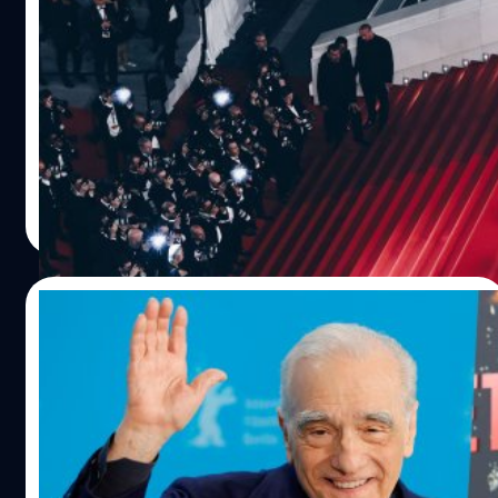
#MeToo ฝรั่งเศส เตรียมเปิดโปงคนที่เคยล่วง
ละเมิดทางเพศ ในเทศกาลหนังเมืองคานส์ปีนี้
รอรับแรงกระแทก! ลือ กลุ่มเคลื่อนไหว #MeToo ฝรั่งเศส
เตรียมเปิดโปง แฉคนในอุตสาหกรรมภาพยนต์ที่มีพฤติกรรม
ละเมิดทางเพศนับสิบคน ในเทศกาลภาพยนตร์เมืองคานส์
ประภาส อยู่เย็น
| 822 days ago
Read More
18/04/2024
Martin Scorsese เตรียมกำกับหนังชีวประวัติ
นักร้องตำนาน Frank Sinatra เล็ง Leonardo
DiCaprio – Jennifer Lawrence รับบท
ผู้กำกับชั้นครู มาร์ติน สกอร์เซซี (Matin Scorsese) เจรจา
กำกับหนังชีวประวัตินักร้องตำนาน Frank Sinatra เล็ง
Leonardo DiCaprio - Jennifer Lawrence รับบท