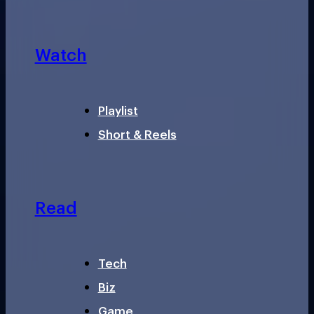
Watch
Playlist
Short & Reels
Read
Tech
Biz
Game