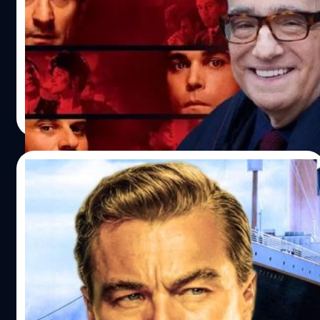
Spielberg ที่เคยเข้าชิงมาแล้ว 9 ครั้ง
มาร์ติน สกอร์เซซี (Martin Scorsese) สร้างสถิติใหม่ในฐานะผู้
กำกับที่ยังมีชีวิตอยู่และได้รับการเสนอชื่อเข้าชิงออสการ์สาขา
ผู้กำกับยอดเยี่ยมมากครั้งที่สุด เมื่อเขาได้รับการเสนอชื่อเข้า
ชิงเป็นครั้งที่ 10 จากหนัง 'Killers of the Flower Moon' แซง
หน้า สตีเวน สปิลเบิร์ก (Steven Spielberg) ซึ่งเคยเข้าชิงมา
สุชยา เกษจำรัส
| 925 days ago
แล้ว 9 ครั้ง แต่ถึงแม้สกอร์เซซีจะได้เข้าชิงมาถึง 10 ครั้ง แต่
Read More
เขาก็สามารถคว้ารางวัลไปได้เพียงครั้งเดียวจาก 'The
Departed' เมื่อปี 2006 ซึ่งในเรื่องของชัยชนะนั้น สปิลเบิร์กยัง
นำสกอร์เซซีอยู่ เพราะเขาสามารถคว้ารางวัลผู้กำกับยอดเยี่ยม
22/01/2024
มาได้แล้ว 2 ครั้ง จาก 'Schindler's List' ในปี 1994 และ
'Saving Private Ryan' ในปี 1999 ซึ่งในการฟาดฟันกันในสาขา
ผ่านมาเกือบ 30 ปี Titanic ยังคงเป็นหนังเรื่อง
นี้ในปีนี้ สกอร์เซซีจะต้องเจอกับคู่แข่งคนสำคัญก็คือ คริสโต
เดียว ของ Leonardo DiCaprio ที่ทำรายได้
เฟอร์ โนแลน (Christopher Nolan) ที่ได้เข้าชิงจากเรื่อง
เกิน 1,000 ล้านเหรียญ
'Oppenheimer'
'Titanic' ออกฉายเมื่อปี 1997 และสามารถสร้างสถิติน่าประทับ
ใจได้มากมายในหลาย ๆ เรื่อง และหนึ่งในนั้นก็เป็นสถิติที่
เกี่ยวข้องกับตัว ลีโอนาร์โด ดิแคพริโอ (Leonardo DiCaprio)
นักแสดงนำของเรื่อง