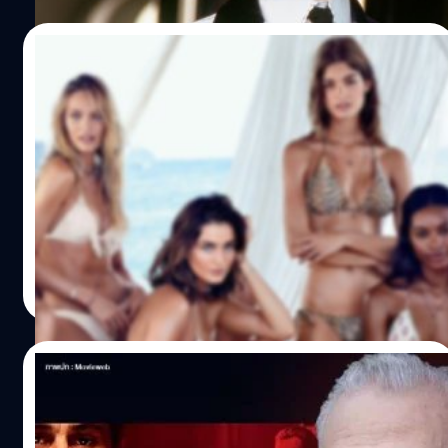
06/02/2024
ทำไรเฮีย ? ผู้กำกับเมาท์ Leonardo DiCaprio
เปิดดูแคตตาล็อกชุดชั้นใน Victoria’s Secret
ในกองถ่าย ‘Blood Diamond’
ผู้กำกับ เอ็ดเวิร์ด ซวิค (Edward Zwick) เมาท์ ลีโอนาร์โด ดิแค
พรีโอ (Leonardo DiCaprio) เปิดดูแคตตาล็อกชุดชั้นในของ
Victoria's Secret ในกองถ่ายหนัง 'Blood Diamond'
ประภาส อยู่เย็น
| 916 days ago
Read More
27/01/2024
Martin Scorsese เข้าชิงออสการ์ผู้กำกับยอด
เยี่ยมเป็นครั้งที่ 10 แซงหน้า Steven