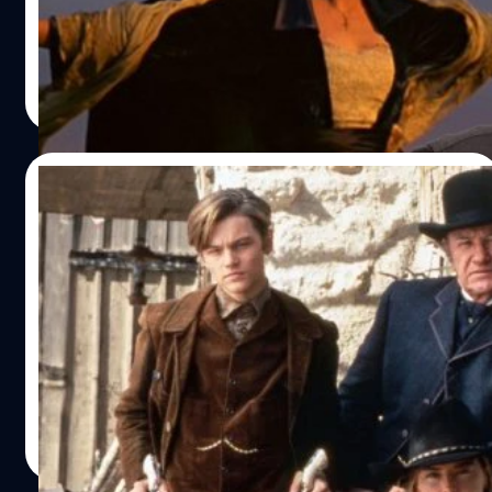
โดดเด่นที่สุดจากหนัง 'Titanic' นั้นมีข้อผิดพลาดเกิดขึ้น จึง
เป็นเรื่องน่าประหลาดใจที่สุด
สุชยา เกษจำรัส
| 979 days ago
Read More
18/11/2023
Sharon Stone ออกค่าตัวให้ Leonardo
DiCaprio ได้แสดงหนัง ‘The Quick and the
Dead’ หลังถูกสตูดิโอปฏิเสธ
ชารอน สโตน (Sharon Stone) จ่ายค่าตัวให้ ลีโอนาร์โด ดิแค
พรีโอ (Leonardo DiCaprio) ได้แสดงในหนัง 'The Quick and
the Dead' ปี 1995 เพราะถูกสตูดิโอปฏิเสธ
ประภาส อยู่เย็น
| 996 days ago
Read More