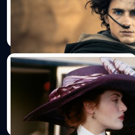
The New York Times รายงานว่า ทิโมธี ชาลาเมต์ ให้
สัมภาษณ์ว่า "ลีโอนาร์โด ดิแคพรีโอ บอกผมว่า อย่าเล่น
ภาพยนตร์ซูเปอร์ฮีโร"
ปรีดี ฤกษ์วลีกุล
| 895 days ago
Read More
14/02/2024
Kate Winslet เปิดอก ชีวิตและชื่อเสียงหลัง
จาก ‘Titanic’ ไม่น่าพอใจ จนต้องหันไปเล่น
หนังฟอร์มเล็กแทน
เคต วินสเลต (Kate Winslet) เปิดใจ ชื่อเสียงและชีวิตหลัง
'Titanic' ไม่ค่อยยน่าพอใจ จนต้องหันไปเล่นหนังฟอร์มเล็ก
ประภาส อยู่เย็น
| 907 days ago
Read More