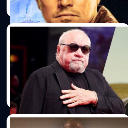
สุชยา เกษจำรัส
| 930 days ago
Read More
30/12/2023
มือเขียนบท ‘Taxi Driver’ มองต่าง ควรให้
Leonardo DiCaprio เล่นเป็น FBI ใน ‘Killers
of the Flower Moon’ จะดีกว่า
พอล ชเรเดอร์ (Paul Schrader) มือเขียนบท 'Taxi Driver' แนะ
Leonardo DiCaprio ควรเล่นเป็น FBI ใน ‘Killers of the
Flower Moon’ มากกว่า
ประภาส อยู่เย็น
| 953 days ago
Read More
22/12/2023