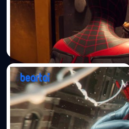
Miles Morales
เว็บไซต์ Game Informer ได้ปล่อยคลิปเกมเพลย์ใหม่ของเกม
Marvel’s Spider-Man: Miles Morales ออกมาให้ชมถึง 2
คลิป ซึ่งในคลิปแรกจะได้เห็นเจ้า Spider-Cat ที่เป็นคู่หูใหม่
ของ Miles Morales ส่วนในคลิปที่2 จะได้เห็น Miles Morales
และ Peter Parker ต้องคุ้มกันหนึ่งในตัวร้ายที่มีชื่อเสียงของ
ศุภกร ประเสริฐศิลป์
| 2123 days ago
เมืองนิวยอร์ก นอกจากนี้เว็บไซต์ Game Informer ยังได้เผย
Read More
แพร่บทความที่จะแนะนำให้รู้จักกับตัวเอก Miles Morales ซึ่ง
ปรากฏตัวครั้งแรกเมื่อปี 2011 โดยผู้สนใจสามารถอ่านได้ที่นี่
Marvel’s Spider-Man: Miles Morales มีกำหนดวางจำหน่าย
14/10/2020
อย่างเป็นทางการในวันที่ 12 พฤศจิกายน 2020 บน
แพลตฟอร์ม PlayStation 5 และ PlayStation 4 ในโซน
Game Informer เผยคลิปเกมเพลย์ใหม่ของ
อเมริกาเหนือและญี่ปุ่น ส่วนโซนยุโรปจะวางจำหน่ายในวันที่ 19
Marvel’s Spider-Man: Miles Morales (สปอ
พฤศจิกายน 2020 อ้างอิง1/อ้างอิง2 พิสูจน์อักษร :…
ยล์ช่วงต้นเกม)
เว็บไซต์ Game Informer ได้ปล่อยคลิปเกมเพลย์ใหม่ของเกม
Marvel’s Spider-Man: Miles Morales ออกมาให้ชมกัน ซึ่งเรา
จะได้เห็น Miles Morales และ Peter Parker กำลังเผชิญหน้า
กับศัตรูที่คุ้นเคย เว็บไซต์ Game Informer ประกาศอีกว่าเกม