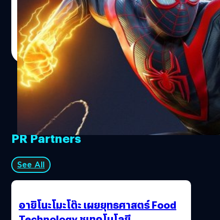
Spider-Man: Miles Morales บนทวิตเตอร์ ซึ่งเป็นครั้งแรกที่
เราได้เห็นภาพหน้าปกเกมของเครื่อง PlayStation 5 Marvel’s
Spider-Man: Miles Morales เป็นเกมแบบสแตนด์อโลน โดยมี
ศุภกร ประเสริฐศิลป์
| 2220 days ago
เรื่องราวเกิดขึ้นหลังจากผ่านเหตุการณ์ในเกม Marvel’s
Read More
Spider-Man ไป 1 ปี ผู้เล่นจะได้รับบทเป็น Miles Morales ที่ค้น
พบพลังใหม่ที่แตกต่างจาก Peter Parker Marvel’s Spider-
Man: Miles Morales มีกำหนดวางจำหน่ายในช่วงวันหยุด
ปลายปี 2020 อ้างอิง พิสูจน์อักษร : สุชยา เกษจำรัส
PR Partners
See All
อายิโนะโมะโต๊ะ เผยยุทธศาสตร์ Food
Technology ชูเทคโนโลยี