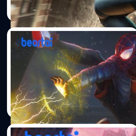
Marvel’s Spider-Man: Miles Morales จะมาเป็นภาพหน้าปก
ศุภกร ประเสริฐศิลป์
| 2124 days ago
ของนิตยสาร Game Informer ฉบับที่ 330 และจะมีเนื้อหา
Read More
เกี่ยวกับเกมนี้ถึง 15 หน้า ซึ่งจะนำเสนอรายละเอียดในช่วงต้น
เกม, พลังของ Miles Morales, โลกในเกม, ชุดตัวละคร, สกิล
ใหม่ และอื่น ๆ รวมถึงจะมีการสัมภาษณ์นักพัฒนาเกี่ยวกับ
08/10/2020
ความแตกต่างระหว่างเกม Marvel’s Spider-Man: Miles
Morales และเกม Marvel’s Spider-Man นอกจากนี้เว็บไซต์
Marvel Games เปิดตัวนวนิยายและอาร์ตบุ๊ก
Game Informer ยังบอกว่าจะมีการรายงานข่าวพิเศษตลอดทั้ง
ของ Marvel’s Spider-Man: Miles Morales
เดือน แถมจะมีคลิปเกมเพลย์, ภาพสกรีนช็อต…
Marvel Games ได้ประกาศว่าจะวางจำหน่าย Marvel's
Spider-Man: Miles Morales - Wings of Fury ในวันที่ 10
พฤศจิกายน 2020 สนนราคาอยู่ที่ 16 ดอลลาร์ (ประมาณ 500
บาท) และจะวางจำหน่าย Marvel's Spider-Man: Miles
Morales - The Art of the Game ในเดือนกุมภาพันธ์ 2021
ศุภกร ประเสริฐศิลป์
| 2130 days ago
สนนราคาอยู่ที่ 39.95 ดอลลาร์ (ประมาณ 1,250 บาท)
Read More
Marvel's Spider-Man: Miles Morales - Wings of Fury เป็น
นวนิยายเรื่องล่าสุดของคุณ Brittney Morris โดยจะเล่าเรื่อง
ราวของ Miles Morales ที่เริ่มก้าวเข้าสู่การเป็น…
15/08/2020