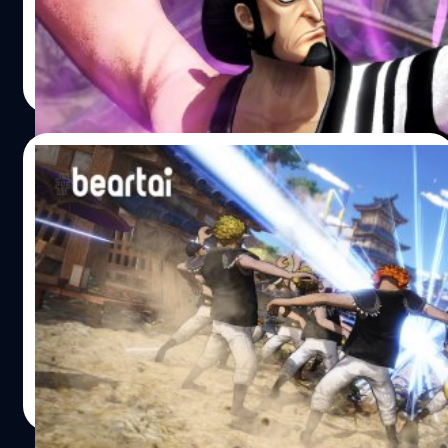
ตัวละครที่อยู่ในชุด “Wano Country Pack” เช่นเดียวกับ
Okiku โดยจะเปิดให้ดาวน์โหลดในช่วงฤดูหนาวนี้ Kin’emon
เป็นซามูไรจากประเทศวาโนะที่สามารถโจมตีศัตรูด้วยดาบที่
ศุภกร ประเสริฐศิลป์
| 2072 days ago
ห่อหุ้มด้วยเปลวไฟ แถมมีพลังของผลไม้ปีศาจที่สามารถสร้าง
Read More
เสื้อผ้าได้ตามใจต้องการ โดยในตอนแรกเขามีแผนที่จะเดิน
ทางไปยังเกาะ Punk Hazard เพื่อตามหา Momonosuke แต่
พอได้พบกับกลุ่มโจรสลัดหมวกฟาง เขาก็ตัดสินใจร่วมเดินทาง
16/11/2020
ไปด้วยกัน One Piece: Pirate Warriors 4 วางจำหน่ายอย่าง
เป็นทางการแล้ววันนี้ บนแพลตฟอร์ม PlayStation 4, Xbox
One Piece: Pirate Warriors 4 เผยภาพสก
One, Nintendo Switch และ PC (Steam) อ้างอิง พิสูจน์อักษร
รีนช็อตแรกของ Okiku
: สุชยา เกษจำรัส
หลังจากนิตยสาร Weekly Jump ฉบับล่าสุดเปิดเผยว่าตัว
ละคร DLC ตัวที่ 8 ของเกม One Piece: Pirate Warriors 4 คือ
Okiku ซึ่งเธออยู่ในชุด Character Pack 3 เช่นเดียวกับ
Kin’emon ล่าสุดค่ายเกม Bandai Namco และทีมพัฒนา
Omega Force ได้ปล่อยภาพสกรีนช็อตแรกออกมาให้ชมกัน
ศุภกร ประเสริฐศิลป์
| 2090 days ago
Okiku เป็นซามูไรที่ทำงานอยู่ที่โรงน้ำชาในเมือง Okobor
Read More
ประเทศวาโนะ ซึ่งเธอสามารถใช้ดาบโจมตีคู่ต่อสู้ได้อย่าง
รวดเร็ว แถมสามารถใช้ท่า “iai” เพื่อเพิ่มพลังโจมตีได้ One