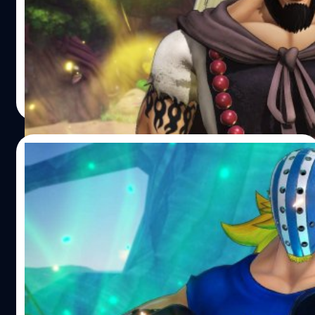
ค่ายเกม Bandai Namco ได้ปล่อยตัวอย่างตัวละคร Urouge
ของเกม One Piece: Pirate Warriors 4 ซึ่งเขาเป็นตัวละครที่
อยู่ในชุด “Worst Generation” เช่นเดียวกับ X Drake และ
Killer โดยจะเปิดให้ดาวน์โหลดในวันที่ 24 กันยายน 2020
Urouge หรือที่รู้จักกันในชื่อ “Mad Monk” เป็นกัปตันของกลุ่ม
ศุภกร ประเสริฐศิลป์
| 2148 days ago
โจรสลัด Fallen Monk และเป็น 1 ใน 11 ซูเปอร์โนวาจากยุค
Read More
สมัยที่เลวร้ายที่สุด ซึ่งเขาสามารถขยายร่างกายให้ใหญ่ขึ้นเพื่อ
เพิ่มความแข็งแกร่งและพลังโจมตี One Piece: Pirate
Warriors 4 วางจำหน่ายอย่างเป็นทางการแล้ววันนี้ บน
11/09/2020
แพลตฟอร์ม PlayStation 4, Xbox One, Nintendo Switch
และ PC (Steam) อ้างอิง พิสูจน์อักษร :…
One Piece: Pirate Warriors 4 เผยตัวอย่าง
ตัวละคร Killer
ค่ายเกม Bandai Namco ได้ปล่อยตัวอย่างตัวละคร Killer
ของเกม One Piece: Pirate Warriors 4 ซึ่งเขาเป็นตัวละครที่
อยู่ในชุด “Worst Generation” ที่จะเปิดให้ดาวน์โหลดในช่วง
ฤดูใบไม้ร่วงนี้ Killer หรือที่รู้จักกันในชื่อ “the Murder
Machine” เป็นสมาชิกของกลุ่มโจรสลัด Kid และเป็น 1 ใน 11 ซู
ศุภกร ประเสริฐศิลป์
| 2156 days ago