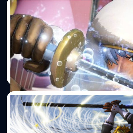
จะชนะสงครามและสามารถใช้หอกที่มีกระแสไฟฟ้าโจมตีศัตรู
26/06/2020
One Piece: Pirate Warriors 4 วางจำหน่ายอย่างเป็นทางการ
แล้ววันนี้ บนแพลตฟอร์ม PlayStation 4, Xbox One,
One Piece: Pirate Warriors 4 เผยตัวอย่าง
Nintendo Switch…
ตัวละคร Charlotte Smoothie
ค่ายเกม Bandai Namco ได้ปล่อยตัวอย่างตัวละคร Charlotte
Smoothie ของเกม One Piece: Pirate Warriors 4 ซึ่งเธอเป็น
ตัวละครที่อยู่ในชุด “Whole Cake Island Pack” เช่นเดียวกับ
Charlotte Cracker และ Vinsmoke Judge โดยจะเปิดให้
ดาวน์โหลดในช่วงฤดูร้อนปี 2020 Smoothie เป็นลูกสาวคนที่
ศุภกร ประเสริฐศิลป์
| 2233 days ago
14 ของตระกูล Charlotte และเป็นหนึ่งในสามแม่ทัพขนมหวาน
Read More
ของกลุ่มโจรสลัดบิ๊กมัม ซึ่งเธอมีพลังของผลไม้ปีศาจ Wring-
Wring ที่สามารถบีบหรือคั้นน้ำจากสิ่งต่าง ๆ เพื่อนำมาเพิ่ม
พลังโจมตีและขยายร่างกายของตัวเองให้ใหญ่ขึ้น One Piece:
23/06/2020
Pirate Warriors 4 วางจำหน่ายอย่างเป็นทางการแล้ววันนี้ บน
แพลตฟอร์ม PlayStation 4, Xbox One, Nintendo Switch
One Piece: Pirate Warriors 4 เผยภาพสก
และ PC (Steam) อ้างอิง พิสูจน์อักษร :…
รีนช็อตแรกของ Vinsmoke Judge