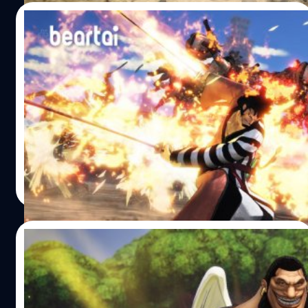
Piece: Pirate Warriors 4 วางจำหน่ายอย่างเป็นทางการแล้ว
12/10/2020
วันนี้ บนแพลตฟอร์ม PlayStation 4, Xbox One, Nintendo
Switch และ PC (Steam) อ้างอิง พิสูจน์อักษร :…
One Piece: Pirate Warriors 4 เผยภาพสก
รีนช็อตแรกของ Kin’emon
หลังจากนิตยสาร Weekly Jump เปิดเผยว่า Kin’emon เป็นตัว
ละคร DLC ตัวที่ 7 ของเกม One Piece: Pirate Warriors 4 และ
เป็น 1 ใน 3 ตัวละครที่อยู่ในชุด Character Pack 3 ล่าสุดค่าย
เกม Bandai Namco และทีมพัฒนา Omega Force ได้ปล่อย
ภาพสกรีนช็อตแรกออกมาให้ชมกัน Kin’emon เป็นซามูไรจาก
ศุภกร ประเสริฐศิลป์
| 2125 days ago
ประเทศวาโนะที่สามารถโจมตีศัตรูด้วยดาบที่ห่อหุ้มด้วยเปลว
Read More
ไฟ แถมมีพลังของผลไม้ปีศาจที่สามารถสร้างเสื้อผ้าได้ตามใจ
ต้องการ โดยในตอนแรกเขามีแผนที่จะเดินทางไปยังเกาะ
Punk Hazard เพื่อตามหา Momonosuke แต่พอได้พบกับกลุ่ม
19/09/2020
โจรสลัดหมวกฟาง เขาก็ตัดสินใจออกเดินทางไปด้วยกัน One
Piece: Pirate Warriors 4 วางจำหน่ายอย่างเป็นทางการแล้ว
One Piece: Pirate Warriors 4 เผยตัวอย่าง
วันนี้ บนแพลตฟอร์ม PlayStation 4, Xbox One, Nintendo
ตัวละคร Urouge
Switch และ PC…