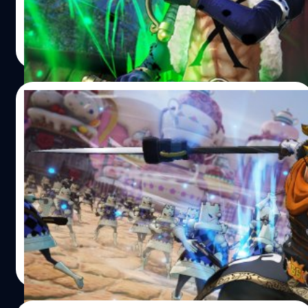
ได้ปล่อยภาพสกรีนช็อตแรกออกมาให้ชมกัน X Drake ฉายา
“Red Flag” อดีตนาวิกโยธินที่กลายมาเป็นกัปตันของกลุ่มโจร
ศุภกร ประเสริฐศิลป์
| 2209 days ago
สลัด Drake เขามาพร้อมกับอาวุธคู่ใจอย่างดาบและกระบอง
Read More
แถมมีพลังของผลไม้ปีศาจ Dragon-Dragon ที่สามารถเปลี่ยน
ร่างเป็นไดโนเสาร์พันธุ์ Allosaurus One Piece: Pirate
Warriors 4 วางจำหน่ายอย่างเป็นทางการแล้ววันนี้ บน
10/07/2020
แพลตฟอร์ม PlayStation 4, Xbox One, Nintendo Switch
และ PC (Steam) อ้างอิง พิสูจน์อักษร : สุชยา…
One Piece: Pirate Warriors 4 เผยตัวอย่าง
ตัวละคร Vinsmoke Judge
ค่ายเกม Bandai Namco ได้ปล่อยตัวอย่างตัวละคร
Vinsmoke Judge ของเกม One Piece: Pirate Warriors 4 ซึ่ง
เขาเป็นตัวละครที่อยู่ในชุด “Whole Cake Island Pack” เช่น
เดียวกับ Charlotte Smoothie และ Charlotte Cracker โดย
จะเปิดให้ดาวน์โหลดในช่วงฤดูร้อนปี 2020 Vinsmoke Judge
ศุภกร ประเสริฐศิลป์
| 2219 days ago
หรือที่รู้จักกันในชื่อ Garuda เป็นราชาแห่งอาณาจักร Germa
Read More
และผู้นำของกองกำลัง Germa 66 แถมยังเป็นพ่อของ Ichiji,
Niji, Sanji, Yonji และ Reiju เขาพยายามทำทุกวิถีทางเพื่อที่