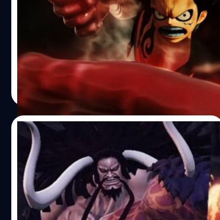
Character Pass และโบนัสพิเศษสำหรับผู้ที่สั่ง
ซื้อในรูปแบบดิจิทัล
หน้าร้านค้า Steam ได้เปิดเผยเกม One Piece: Pirate
Warriors 4 เวอร์ชัน Deluxe Edition สนนราคาอยู่ที่ 1,990
บาท ซึ่งประกอบด้วยตัวเกมหลักและชุด Character Pass (เพิ่ม
ตัวละคร 9 ตัวและปลดล็อก Charlotte Katakuri) นอกจากนี้
ยังได้เปิดเผยโบนัสพิเศษสำหรับผู้ที่สั่งซื้อเกม One Piece:
ศุภกร ประเสริฐศิลป์
| 2390 days ago
Pirate Warriors 4 ในรูปแบบดิจิทัลดาวน์โหลดล่วงหน้า โดย
Read More
จะได้รับชุดของ Trafalagar Law และ Boa Hancock ในธีม
Dynasty Warriors และปลดล็อกพี่น้องตระกูล Vinsmoke
อ้างอิง
16/12/2019
One Piece: Pirate Warriors 4 ปล่อย
ตัวอย่าง “ไคโด” และ “บิ๊กมัม”
ค่ายเกม Bandai Namco และทีมพัฒนา Omega Force ได้
ปล่อยตัวอย่างใหม่ของเกม One Piece: Pirate Warriors 4
ออกมาให้ชมกัน ซึ่งเผยให้เห็น 2 ใน 4 จักรพรรดิ “ไคโด”