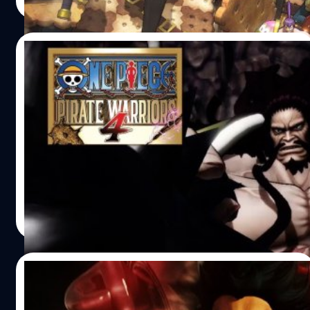
Read More
หวานของกลุ่มโจรสลัดบิ๊กมัมเคียงข้างกับ Smoothie และ
Katakuri ซึ่งเขาสามารถสร้างและควบคุมทหารบิสกิตได้ตาม
ต้องการ One Piece: Pirate Warriors 4 วางจำหน่ายอย่างเป็น
29/01/2020
ทางการแล้ววันนี้ บนแพลตฟอร์ม PlayStation 4 , Xbox One ,
Nintendo Switch และ PC อ้างอิง พิสูจน์อักษร : สุชยา เกษ
One Piece: Pirate Warriors 4 ปล่อย
จำรัส
ตัวอย่างโหมด Online Co-op
ค่ายเกม Bandai Namco ได้ปล่อยตัวอย่างโหมด Online Co-
op ของเกม One Piece: Pirate Warriors 4 ซึ่งรองรับผู้เล่นถึง
4 คน และมีภารกิจพิเศษให้เล่นด้วย
https://youtu.be/j6_739vY6aA ก่อนหน้านี้นิตยสาร
Weekly Jump เปิดเผยแล้วว่าโหมด Online Co-op จะแบ่งเป็น
ศุภกร ประเสริฐศิลป์
| 2382 days ago
4 โหมดย่อย ดังนี้ - Giant Boss Battle ผู้เล่นต้องร่วมมือกัน
Read More
ต่อสู้กับบอสใหญ่อย่าง Kaido - Total Bounty Battle ผู้เล่น
ต้องต่อสู้และเอาชีวิตรอดเพื่อเพิ่มค่าหัวของตัวเอง - Timed
Defense Battle ผู้เล่นต้องปกป้องดินแดนของตัวเองในเวลา
21/01/2020
จำกัด - Territory Battle แบ่งผู้เล่นออกเป็น 3 ทีม ทีมละ 4 คน
และต้องต่อสู้เพื่อแย่งชิงดินแดน โหมดนี้รองรับผู้เล่นถึง 12…
One Piece: Pirate Warriors 4 เผยชุด