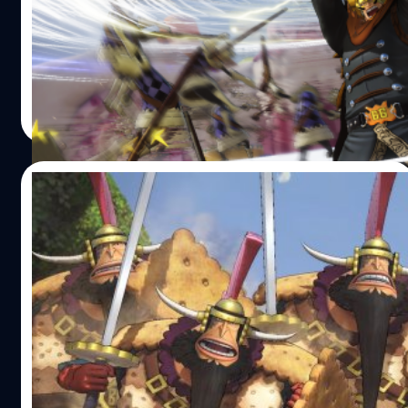
หลังจากนิตยสาร V-Jump เปิดเผยว่า Vinsmoke Judge เป็น
ตัวละครตัวสุดท้ายที่อยู่ในชุด Character Pack 1 ของเกม One
Piece: Pirate Warriors 4 และจะเปิดให้เล่นในช่วงฤดูร้อนปี
2020 ล่าสุดค่ายเกม Bandai Namco ได้ปล่อยภาพสกรีนช็อต
แรกออกมาให้ชมกัน Vinsmoke Judge เป็นราชาแห่ง
ศุภกร ประเสริฐศิลป์
| 2236 days ago
อาณาจักร Germa และเป็นพ่อของ Ichiji, Niji, Sanji, Yonji
Read More
และ Reiju เขามีพละกำลังมหาศาลและสามารถใช้หอกที่มี
กระแสไฟฟ้าโจมตีศัตรู One Piece: Pirate Warriors 4 วาง
จำหน่ายอย่างเป็นทางการแล้ววันนี้ บนแพลตฟอร์ม
02/06/2020
PlayStation 4, Xbox One, Nintendo Switch และ PC
(Steam) อ้างอิง พิสูจน์อักษร : สุชยา เกษจำรัส
One Piece: Pirate Warriors 4 เผยภาพสก
รีนช็อตแรกของ Charlotte Cracker
หลังจากนิตยสาร Weekly Jump เปิดเผยว่า Charlotte
Cracker เป็นตัวละครที่อยู่ในชุด Character Pack 1 ของเกม
One Piece: Pirate Warriors 4 และจะเปิดให้ดาวน์โหลดใน
ช่วงฤดูร้อนปี 2020 ล่าสุดค่ายเกม Bandai Namco ได้ปล่อย
ภาพสกรีนช็อตแรกออกมาให้ชมกัน Charlotte Cracker เป็น
ศุภกร ประเสริฐศิลป์
| 2258 days ago
ศัตรูตัวฉกาจในภาคเกาะโฮลเค้กและเป็นหนึ่งในแม่ทัพขนม