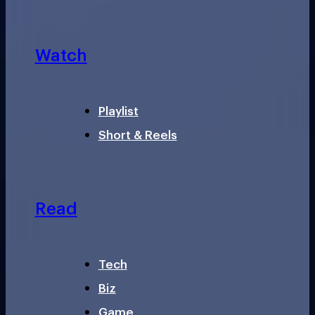
Watch
Playlist
Short & Reels
Read
Tech
Biz
Game