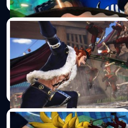
เปอร์โนวาจากยุคสมัยที่เลวร้ายที่สุด ซึ่งเขาเป็นผู้เชี่ยวชาญ
Read More
ศิลปะการต่อสู้ป้องกันตัวและสามารถใช้เคียวโจมตีคู่ต่อสู้ได้
อย่างรวดเร็ว One Piece: Pirate Warriors 4 วางจำหน่าย
อย่างเป็นทางการแล้ววันนี้ บนแพลตฟอร์ม PlayStation 4,
04/09/2020
Xbox One, Nintendo Switch และ PC (Steam) อ้างอิง พิสูจน์
อักษร : สุชยา เกษจำรัส
One Piece: Pirate Warriors 4 เผยตัวอย่าง
ตัวละคร X Drake
ค่ายเกม Bandai Namco ได้ปล่อยตัวอย่างตัวละคร X Drake
ของเกม One Piece: Pirate Warriors 4 ซึ่งเขาเป็นตัวละครที่
อยู่ในชุด “Worst Generation” ที่จะเปิดให้ดาวน์โหลดในช่วง
ฤดูใบไม้ร่วงนี้ X Drake ฉายา “Red Flag” อดีตนาวิกโยธินที่
กลายมาเป็นกัปตันของกลุ่มโจรสลัด Drake เขามาพร้อมกับ
ศุภกร ประเสริฐศิลป์
| 2163 days ago
อาวุธคู่ใจอย่างดาบและกระบอง แถมมีพลังของผลไม้ปีศาจ
Read More
Dragon-Dragon ที่สามารถเปลี่ยนร่างเป็นไดโนเสาร์พันธุ์
Allosaurus One Piece: Pirate Warriors 4 วางจำหน่ายอย่าง
เป็นทางการแล้ววันนี้ บนแพลตฟอร์ม PlayStation 4, Xbox
11/08/2020
One, Nintendo Switch และ PC (Steam) อ้างอิง พิสูจน์อักษร
: สุชยา เกษจำรัส
One Piece: Pirate Warriors 4 เผยภาพสก