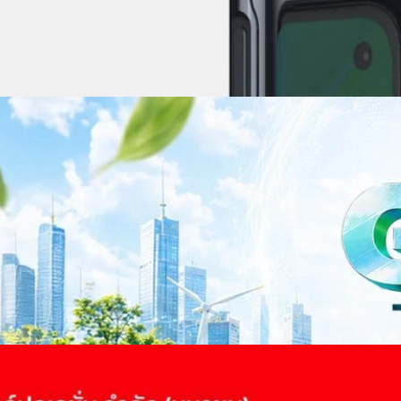
าว TODAY เปิดเวทีใหญ่ SUSTAIN CITY: THE GREEN
รับตัวสู่เศรษฐกิจสีเขียวอย่างยั่งยืน
ำนักข่าว TODAY จัดงาน SUSTAIN CITY: THE GREEN TRANSITION เวทีแลก
ี่ยนผ่านสู่เศรษฐกิจและสังคมสีเขียว พร้อมนำเสนอแนวทางที่สามารถนำไป
ภาครัฐ ภาคธุรกิจ และผู้เชี่ยวชาญในหลากหลายสาขา ผ่านประเด็นสำคัญว่า
เพื่อเดินหน้าสู่ความยั่งยืนและบรรลุเป้าหมาย Net Zero อย่างเป็นรูปธรรม
จ การเงิน และพลังงาน Green Transitioning: Shifting Systemพลิกโครงสร้าง
ours ago
ะเชื่อมโยงนโยบายกับเทคโนโลยี เพื่อขับเคลื่อนประเทศไทยสู่เศรษฐกิจสีเขียว
วงศ์สวัสดิ์รองนายกรัฐมนตรีและรัฐมนตรีว่าการกระทรวงการอุดมศึกษา
ม Green Transitioning: Decarbonize Unlockร่วมสำรวจแนวทางที่ภาคธุรกิจ
ื่อลดการปล่อยคาร์บอน และเดินหน้าสู่เป้าหมาย Net Zero พบกับ คุณปัณ
ธานกรรมการบริหาร ฝ่ายวิศวกรรมโครงสร้างบริษัท…
 Q2/2569 กำไรสุทธิ 6.6 พันล้านบาท จ่ายปันผล 5.2