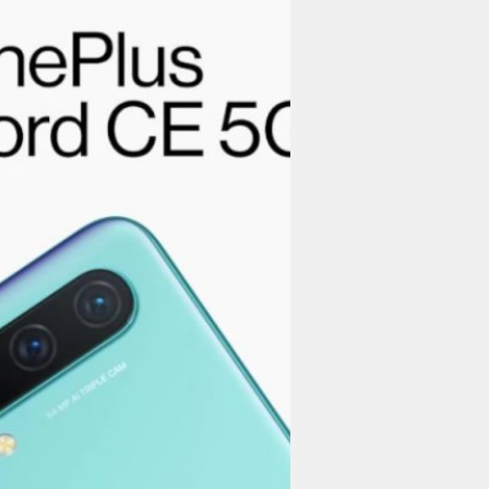
03/06/2021
หลุดสเปก OnePlus No
เรือธง
ได้มีข้อมูลสเปกเต็มของสมาร์ต
ได้รับการปรับแต่งสเปกไปบางส
s Nord CE 5G ภายใต้สโลแกนว่า “the
ปรีดี ฤกษ์วลีกุล
| 1890 days a
ับประสบการณ์การใช้งานสมาร์ตโฟนใน
Read More