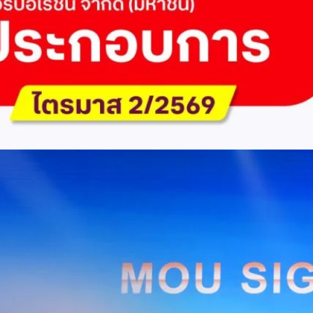
ัด (มหาชน) รายงานผลประกอบการประจำไตรมาส 2/2569 มีกำไรสุทธิหลังหัก
เนื่องเป็นไตรมาสที่ 6 พร้อมอนุมัติจ่ายเงินปันผลระหว่างกาลรวม 5.2 พันล้าน
 โดยผลการดำเนินงานหลักได้รับปัจจัยหนุนจากการบริหารต้นทุนและการเติบโต
การเงิน (Q2/2569)มูลค่า / สถิติการเปลี่ยนแปลง (YoY)การเปลี่ยนแปลง
(ไม่รวม IC)4.14 หมื่นล้านบาท+0.8%+0.8%EBITDA2.83 หมื่นล้าน
ักภาษี (NPAT)6.6 พันล้านบาท+3.2 เท่าทรงตัวอัตราส่วนหนี้สินสุทธิต่อ
่า ปัจจัยขับเคลื่อนด้านฐานผู้ใช้และเทคโนโลยี ด้านปริมาณผู้ใช้งาน ไตรมาสนี้
ี่เพิ่มขึ้น 4.79 แสนเลขหมาย รวมเป็น 48.6 ล้านเลขหมาย (ในจำนวนนี้เป็นผู้ใช้
ะผู้ใช้บริการอินเทอร์เน็ตบ้านเพิ่มขึ้น 2.8 หมื่นราย โดยปัจจัยที่ส่งผลต่อการ
การกระตุ้นเศรษฐกิจภาครัฐ (ไทยช่วยไทย พลัส)…
Huawei Cloud ลงนาม MOU ผสานคลาวด์ระดับโลกและ
ริยะ สยายปีกภาคอุตสาหกรรมและการผลิต พร้อมดัน
ิตยุค AI
AIS Business และ Huawei Cloud ลงนามความร่วมมือ (MOU) เพื่อขับ
ารผลิตอัจฉริยะที่ใช้ข้อมูลและ AI เป็นกลไกสำคัญ โดยผสานความแข็งแกร่ง
าคธุรกิจไทยของ AIS Business เข้ากับเทคโนโลยี Cloud, AI และองค์ความรู้
wei Cloud เพื่อช่วยให้ผู้ประกอบการสามารถนำเทคโนโลยีไปยกระดับ
ธรรม ภายใต้ความร่วมมือดังกล่าว ทั้งสองฝ่ายจะร่วมกันพัฒนาโครงสร้างพื้น
่การเชื่อมต่อข้อมูลจากเครื่องจักรและระบบการผลิตภายในโรงงานผ่าน 5G