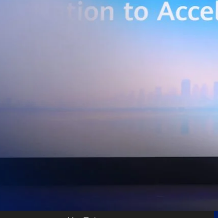
เบอร์ และระบบเชื่อมต่อที่ปลอดภัย ไปจนถึงการรวบรวม ประมวลผล และ
ยศักยภาพการประมวลผลของ GPU เพื่อต่อยอดสู่แอปพลิเคชัน AI และโซลูชัน
ริมขีดความสามารถในการแข่งขัน และสร้างความพร้อมรองรับผู้ประกอบการ
ี่ต้องการขยายฐานการผลิตในประเทศไทย นายภูผา เอกะวิภาต หัวหน้าคณะผู้
ท แอดวานซ์ อินโฟร์ เซอร์วิส จำกัด (มหาชน) กล่าวว่า…
Life
SOCIAL MEDIA
Environment
Health
People
Instagram
Trends
Wellness
Facebook