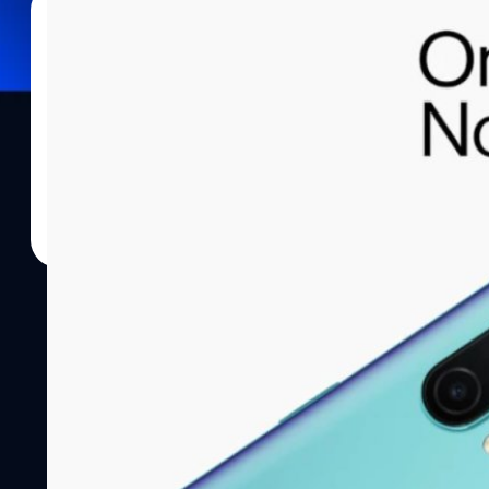
10/06/2021
วัชรกุล พัฒนาประทีป
| 1883 days ago
Read More
เปิดตัว OnePlus Nord CE 5G ล้ำทั้งชื่อและสเปก
OnePlus ประกาศเปิดตัวสมาร์ตโฟนรุ่นใหม่ในซีรีส์ Nord กับ OnePlu
core OnePlus experience, for less,” หรือหมายถึงผู้ใช้งานจะได้ร
แบบ OnePlus อย่างเต็มอิ่ม แต่ในราคาที่ถูกลงกว่าเดิมนั่นเองครับ