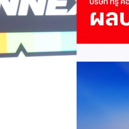
พันล้าน
บริษัท ทรู คอร์ปอเรชั่น จำก
ภาษี 6.6 พันล้านบาท ทำกำไรต่อ
บาท คิดเป็น 0.15 บาทต่อหุ้น
ของฐานผู้ใช้งาน ตัวชี้วัดทาง
(QoQ)รายได้จากการให้บริการ 
ทีมคอนเทนต์ BT
| 2 days ago
บาท+13.5%+1.1%กำไรสุทธิหลังห
EBITDA3.7 เท่า-0.3 เท่า-0.1 เท
Read More
มีผู้ใช้บริการโทรศัพท์เคลื่อนท
บริการ 5G รวม 19.3 ล้านราย) แล
04/08/2026
เพิ่มขึ้นของตัวเลขมาจากโครง
AIS Business ผนึก 
โซลูชันเชื่อมต่ออัจฉ
ประเทศไทยสู่ฐานการผล
กรุงเทพฯ, 3 สิงหาคม 2569 – 
เคลื่อนภาคอุตสาหกรรมไทยสู่ก
ด้านโครงข่ายและความเข้าใจในภ
ด้านการผลิตระดับโลกของ Hua
กระบวนการผลิตได้อย่างเป็นรูป
Worawalan
| 2 days ago
ฐานดิจิทัลแบบครบวงจร ตั้งแต