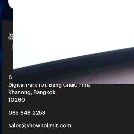
Watch
Playlists
S
& Reels
6 th floor, Pegasus Building, True
Digital Park 101, Bang Chak, Phra
Khanong, Bangkok
10260
085-848-2253
sales@shownolimit.com