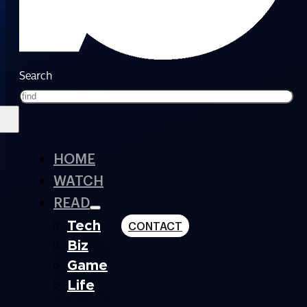
Search
HOME
WATCH
READ
Tech
CONTACT
Biz
Game
Life