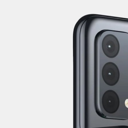
rd CE 5G : สมาร์ตโฟน 5G ระดับกลางของแบรนด์นักฆ่า
โฟนดังกล่าวหลุดออกมา ซึ่งยังคงมีดีไซน์คล้ายกับ OnePlus Nord รุ่นแรก แต่
่วน
go