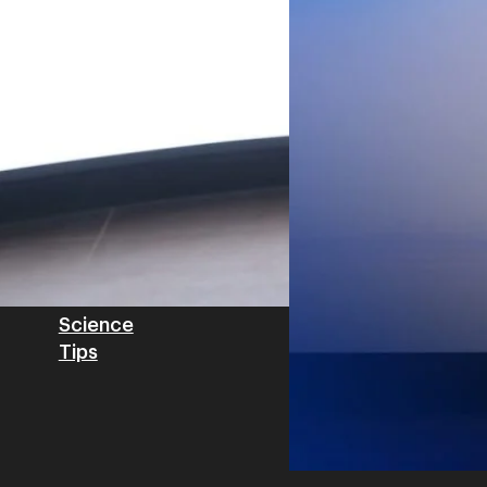
Private Network โครงข่ายไฟ
Read More
วิเคราะห์ข้อมูลบน Cloud ด้ว
สำหรับภาคอุตสาหกรรม ช่วยเส
ไทย รวมถึงนักลงทุนต่างชาติท
บริหารกลุ่มลูกค้าองค์กร บริษั
Tech
Biz
Game
horts
Cars
Corporate
Articles
Features
Executive
Game News
IT News
Insight
Reviews
Local News
Wealth
Science
Tips