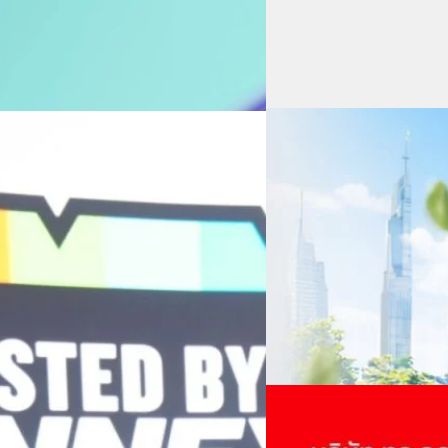
06/08/2026
ครบรอบ 6 ปี สำนักข่
TRANSITION ถกแนวทางป
เนื่องในโอกาสครบรอบ 6 ปี ส
เปลี่ยนมุมมองเกี่ยวกับการเปล
Green Energy สร้างฐาน
ประยุกต์ใช้ได้จริง จากผู้แทน
ine พร้อมจ่ายปันผล 0.10
ประเทศไทยควรปรับตัวอย่างไร ? 
ทั้งในมิติของภาครัฐ ภาคธุรกิ
รดำเนินงานแข็งแกร่ง กำไรสุทธิ
รัตนาภรณ์ ศรีนวลจันทร์
| 14 h
เศรษฐกิจ ปรับห่วงโซ่คุณค่า แล
ากช่วงเดียวกันของปีก่อน สูงกว่าการ
โดย ศาสตราจารย์ ดร. ยศชนัน 
Read More
วิทยาศาสตร์ วิจัยและนวัตกรร
กาล 0.10 บาทต่อหุ้น โดยกำหนดวันที่
สามารถนำ Green Tech มาใช้เพ
04/08/2026
นผลวันที่
วรรธน์ นิลกิจศรานนท์ รองประ
True เผยผลประกอบการ