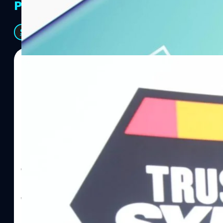
PR Partners
See All
06/08/2026
ทีมคอนเทนต์ BT
| 9 hours ago
Read More
SYNNEX โชว์กำไร Q2/69 โต 18% ลุย AI–Cloud–
Recurring Revenue เร่งเครื่อง New Growth Eng
บาท/หุ้น
บริษัท ซินเน็ค (ประเทศไทย) จำกัด (มหาชน) หรือ SYNNEX โชว์ผลกา
ไตรมาส 2 และงวด 6 เดือนแรกของปี 2569 เติบโต 17.8% และ 17.7% จ
เติบโตของรายได้อย่างมีนัยสำคัญ พร้อมประกาศจ่ายเงินปันผลระหว่าง
ไม่ได้รับสิทธิปันผล (XD) วันที่ 19 สิงหาคม 2569 และกำหนดจ่ายเงินปั