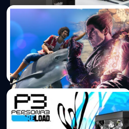
05/01/2024
แนะนำเกมออกใหม่ประจำเดือนมกราคม 2024
สวัสดีปีใหม่แล้ว ผองเกมเมอร์จงแคล้วปวงภัย ~ (ไม่น่าฝืน
แปลงเนื้อ ฮ่า ๆ) ขอต้อนรับภราดรภาพแห่งวิดีโอเกมในปี
2024 นี้กันนะ ปีที่แล้วเกมถูกใจใครไหมบ้างไม่รู้ แต่ปีนี้รับรอง
ได้ว่าจะต้องเป็นอีกหนึ่งการโคจรครบรอบ 12 เดือน ที่ยอด
เยี่ยมของเรา ๆ แน่นอน ฉะนั้นแล้ว เรามาเริ่มกันกับ "เกมออก
วรายุทธ เชิดศรีชูเกียรติ
| 945 days ago
ใหม่ประจำเดือนมกราคม 2024" กันเลย ดูกันว่าจะมีเกมอะไร
Read More
บ้าง!? War Hospital วันวางจำหน่าย: 18 มกราคม
2024แพลตฟอร์ม: PC, PlayStation 5, Xbox Series X/S เรา
คงจะเคยได้เห็นเกมสงครามที่นำเสนอภาพความยิ่งใหญ่ของ
29/11/2023
สงครามพร้อมฉากกรีฑาทัพกันมาเยอะแล้ว งั้นขยับมาโฟกัส
อะไรที่เผยให้เห็นภาพการสูญเสียและที่สงครามมอบให้กัน
Atlus เปิดตัวคอลเล็กชันเคส PC และ Gaming
หน่อยกับ 'War Hospital' เกมที่ใช้เซตติงอยู่ในช่วง
Gear สำหรับแฟนเกมที่กำลังรอ Persona 3
สงครามโลกครั้งที่ 1 โดยคุณจะได้สวมบทบาทเป็น พันตรี เฮนรี
Reload
เวลส์ (Major Henry Wells) แพทย์สนามที่เกษียณไปแล้ว แต่