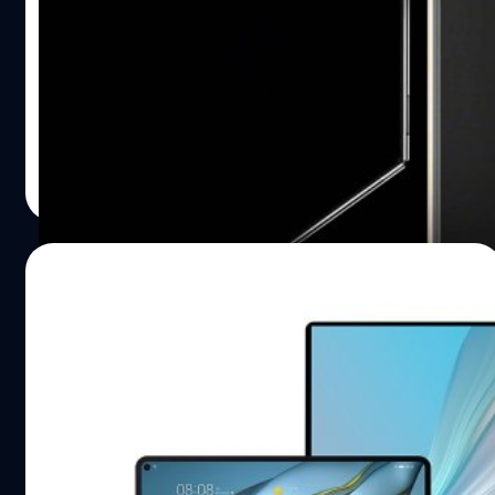
Digimon หรือความจริงที่ซ่อนอยู่ในสองโลกที่ดำเนินไปพร้อม
19 พ.ค. นี้
กัน ตัวเนื้อหามีการเล่าผ่านเหตุการณ์ที่ค่อยๆ เปิดปม ทำให้ผู้
Huawei แบรนด์เทคโนโลยีชั้นแนวหน้าจากประเทศจีน จะเปิด
เล่นอยากก้าวต่อไปเพื่อค้นหาความจริง Digimon กว่า 400
ตัวแล็ปท็อปพับจอได้ Mate XT ULTIMATE DESIGN ในวันที่
ชนิด: ระบบสะสมที่สนุกไม่รู้จบ หนึ่งในเสน่ห์ตลอดกาลของซี
19 พ.ค. นี้
รีส์ก็คือ การตามหา Digimon และใน Time Stranger ก็ไม่
ทำให้ผิดหวัง เพราะมีให้สะสมกว่า 400 สายพันธุ์ แต่ละตัวมี
ปรีดี ฤกษ์วลีกุล
| 449 days ago
เอกลักษณ์เฉพาะ ทั้งรูปร่าง ความสามารถ และเส้นทาง
Read More
วิวัฒนาการ…
09/05/2025
Huawei เปิดตัว HarmonyOS PC : ระบบ
ปฏิบัติการพีซีที่ Huawei หวังรุกตลาดจีน
ทั้งหมด
Huawei ได้เปิดตัว HarmonyOS PC ซึ่งเป็นระบบปฏิบัติการ
สำหรับคอมพิวเตอร์ส่วนบุคคลที่ Huawei พัฒนาขึ้นพื้นฐาน
ของความปลอดภัย และระบบนิเวศน์