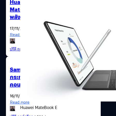
Huawei เตรียมเปิดตัวแท็บเล็ตไฮบริด
MatePad Edge วันที่ 25 พ.ย. นี้ : ขุม
พลัง Kirin 9, สเปกไฮเอนด์
17/11/2025
Read More
ปรีดี ฤกษ์วลีกุล
| 263 days ago
Samsung ขึ้นราคาแรม DDR5 : อาจ
กระทบราคาสมาร์ตโฟนและเกม
คอนโซลในอนาคต
16/11/2025
Read More
Huawei MateBook E