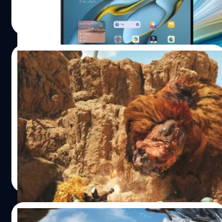
ปรีดี ฤกษ์วลีกุล
| 455 days ago
Read More
16/02/2025
โปรดิวเซอร์ Monster Hunter Wilds เผย
สาเหตุว่าทำไมเกมนี้ถึงมา PC พร้อมคอนโซล
หนึ่งสิ่งที่เปลี่ยนในหมู่ผู้เล่นเกมชาวญี่ปุ่นปัจจุบัน คือพวกเขา
หันมาสนใจการเล่นเกมผ่าน PC มากขึ้น หลังจากก่อนหน้านี้จะ
สนใจคอนโซลเป็นหลัก ทำให้ Capcom ตัดสินใจวางจำหน่าย
Monster Hunter Wilds ทุกแพลตฟอร์มพร้อมกัน ต่างจาก
สมัยก่อนที่จะเริ่มจากคอนโซลค่อยไป PC ในส่วนหนึ่งของการ
จีรนาถ เรืองทรัพย์
| 537 days ago
สัมภาษณ์ผู้อยู่เบื้องหลัง Monster Hunter Wilds เรียวโซ ซึจิ
Read More
โมโตะ (Ryozo Tsujimoto) โปรดิวเซอร์ เขาถูกถามว่าตอนนี้
PC ถือว่าเป็นหนึ่งในแพลตฟอร์มหลักของหมู่ผู้เล่นชาวญี่ปุ่นไป
แล้วใช่ไหม ? "ใช่ ในหมู่ผู้เล่นชาวญี่ปุ่นเล่น PC กันมากขึ้น"
11/02/2025
เรียวโซบอก "ดังนั้นพวกเราจึงตัดสินใจมุ่งเน้นที่ผู้เล่นกลุ่มใหม่