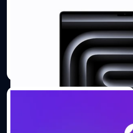
ชิป Apple M5 ใน MacBook Pro ล่าสุด ทุบสถิติ
คะแนนสูงสุดบน Geekbench
MacBook Pro จอ 14 นิ้ว พร้อมชิป M5 ดังกล่าว ได้รับการ
ทดสอบประสิทธิภาพด้วยโปรแกรม Geekbench 5 และได้
คะแนนสูงสุดเป็นประวัติการณ์
ปรีดี ฤกษ์วลีกุล
| 290 days ago
Read More
07/10/2025
Apple ปล่อยโฆษณาที่ดูเหมือนจะล้อเหตุการณ์
จอฟ้าทั่วโลกเมื่อปีที่แล้ว
Apple ปล่อยโฆษณาความยาว 8 นาที ที่มีเนื้อหาล้อเลียน