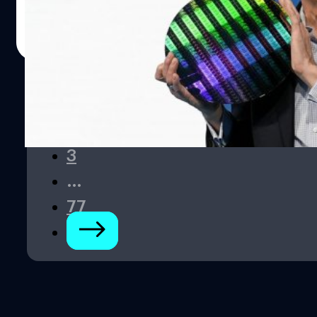
ภควัต ขจิตวิชยานุกูล
| 1051 days ago
Read More
1
2
3
…
77