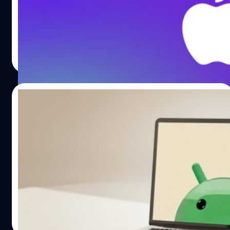
เหตุการณ์จอฟ้าบนระบบปฏิบัติการ Windows ซึ่งคาดว่าน่าจะ
หมายถึงเหตุการณ์ความผิดพลาดในโซลูชันป้องกันภัยไซเบอร์
ของ CrowdStrike ซึ่งเกิดขึ้นกับอุปกรณ์หลายล้านตัวทั่วโลก
เมื่อปีที่แล้ว ในโฆษณาดังกล่าว เป็นเรื่องของ The Underdogs
จตุรวิทย์ เครือวาณิชกิจ
| 304 days ago
บริษัทสมมติที่กำลังจะไปเข้าร่วมงานแสดงสินค้าแห่งหนึ่ง ก่อน
Read More
ที่เหตุการณ์จอฟ้าจะสร้างความอลหม่านไปทั้งงาน จนมีผู้
เชี่ยวชาญด้านไอทีรายหนึ่งในชื่อว่า "แซม" ออกมากลาง
โฆษณาและเริ่มพูดเกี่ยวกับความผิดพลาดในระดับ Kernel ซึ่ง
25/09/2025
คล้ายคลึงกับเหตุการณ์ CrowdStrike เมื่อปีที่แล้ว แซมมา
กล่าวเยาะเย้ยเครื่อง PC ที่มีปัญหาว่าเกิดจากการตั้งค่าเริ่ม
Google เฟิร์ม Android สำหรับ PC มาแน่ปี
แรกของ Kernel ที่อยู่ส่วนในสุดของระบบปฏิบัติการดันไปมี
หน้า
ปัญหากับความพยายามแก้ไขของซอฟต์แวร์หรือมัลแวร์
ภายนอก "ซึ่งเป็นปัญหาของ PC ส่วนเครื่อง Mac ของคุณ
ถือเป็นข่าวใหญ่ของวงการเทคฯ เมื่อ Google ออกมายืนยัน
ปลอดภัยดี" แซมกล่าว สำหรับการแก้ปัญหาที่ Apple เสนอใน
อย่างเป็นทางการบนเวที Qualcomm Snapdragon Summit
โฆษณาก็ง่ายนิดเดียว เพียงแค่เปลี่ยนไปใช้ Mac ก็เท่านั้น ใน
2025 ว่าโปรเจกต์ที่หลายคนรอคอย คือการรวมระบบปฏิบัติ
ส่วนท้ายของโฆษณายังเป็นภาพของ The Underdogs ที่ยัง
การ Android และ ChromeOS เข้าด้วยกันสำหรับ PC ที่จะเกิด
สามารถทำงานได้ต่อไปเพราะใช้ Mac นั่นเอง โดยเมื่อย้อน
ขึ้นจริงในปีหน้า ซาเมียร์ สะมัต (Sameer Samat) ผู้บริหาร
วัทนวิภา ทานะวงศ์
| 316 days ago
กลับไปเมื่อช่วงเดือนกรกฎาคมของปี 2024 ซอฟต์แวร์ Falcon
ระดับสูงและหัวหน้าฝ่าย Android Ecosystem ของ Google
Read More
ของ CrowdStrike ที่ทำงานในระดับ Kernel ของ Windows…
ได้กล่าวว่า "มันคือสิ่งที่เราตื่นเต้นอย่างมากสำหรับปีหน้า"