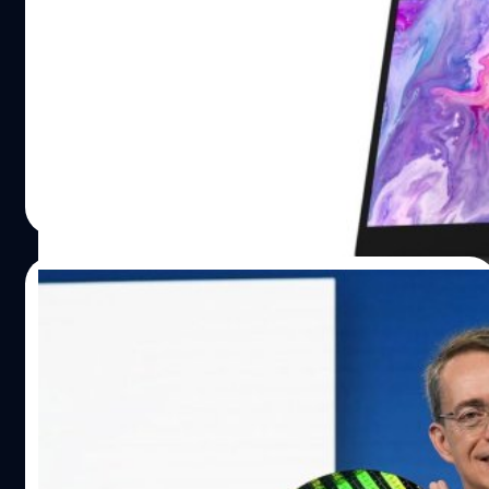
เป็นผู้นำตลาด ในขณะที่ Apple มียอดขายลด
ลง 29%
รายงานจาก Canalys บริษัทด้านการวิเคราะห์ตลาด
อุตสาหกรรมเทคโนโลยีเผยว่า ตลาด PC กำลังฟื้นตัวขึ้น โดย
ในช่วงไตรมาสที่ 3 (เดือนกรกฎาคม - กันยายน) ทั่วโลกมียอด
ขายอยู่ที่ 65.5 ล้านเครื่อง ซึ่งแม้จะยังต่ำกว่าช่วงเวลาเดียวกัน
ในปีก่อนอยู่ 6.7% แต่ก็ดีขึ้นมาก เมื่อเทียบกับการลดลงถึง
ภควัต ขจิตวิชยานุกูล
| 1031 days ago
30% ในช่วงไตรมาสแรกของปี 2023
Read More
21/09/2023
ให้มันจริง! ซีอีโอ Intel กล่าว ปีหน้าชิป Intel จะ
ทำให้ PC เทียบชั้น Mac ได้!
แพต เกลซิงเกอร์ (Pat Gelsinger) ซีอีโอของ Intel กล่าวว่า
พีซีระบบ Windows ที่ใช้ชิป Intel ในปีหน้าจะสามารถแข่งขัน
ด้านประสิทธิภาพกับ Mac ของ Apple ได้!