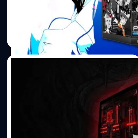
Atlus ร่วมกับแบรนด์ผลิตภัณฑ์แต่งคอมพิวเตอร์ HYTE และ
ได้ถูกเรียกตัวกลับไปดูแลพลทหารที่ได้รับบาดเจ็บในค่าย
iBuyPower ประกาศเปิดตัวเคส PC 'Persona 3 Reload Y60'
พยาบาลสนามใจกลางสงคราม 'War Hospital' มีจุดเด่น 2
พร้อมกับ Gaming Gear ประกอบไปด้วย คีย์บอร์ด, Desk Pad
อย่าง นั่นคือการนำเสนอภาพอันโหดร้ายของสงคราม…
และภาพแขวนผนัง โดยทั้งหมดนี้แฟน ๆ สามารถสั่งจองผ่าน
เว็บไซต์ HYTE ได้ตั้งแต่วันนี้เป็นต้นไป
กรณ์รัฐภาส ธนวัตไชยศรี
| 982 days ago
Read More
31/10/2023
Diablo IV จัดแคมเปญบริจาคเลือด ลุ้นรับ PC
ที่ระบายความร้อนด้วยเลือดคนจริง
Blizzard ประกาศจัดแคมเปญ Blood Harvest ให้ผู้เล่นใน
สหรัฐอเมริกาที่มีอายุมากกว่า 18 ปี สามารถบริจาคเลือดที่
ศูนย์บริจาค และยืนยันข้อมูลผ่านเว็บไซต์ Diablo IV เพื่อรับ
รางวัลในเกม พร้อมกับลุ้นรับ PC ที่มีตัวระบายความร้อนด้วย
'เลือดคนจริง' ได้ตั้งแต่วันที่ 20 ตุลาคมจนถึง 20 พฤศจิกายน
กรณ์รัฐภาส ธนวัตไชยศรี
| 1011 days ago
นี้