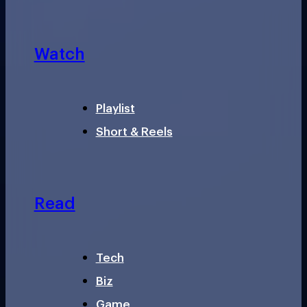
Watch
Playlist
Short & Reels
Read
Tech
Biz
Game