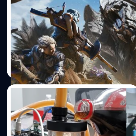
เป็นหลัก พวกเราจึงไม่เลือกที่จะลงแพลตฟอร์มใด
First touch: Monster Hunter Wilds ผจญ
แพลตฟอร์มหนึ่ง" การไม่เลือกวางจำหน่ายเฉพาะแพลตฟอร์ม
ภัยในโลกใบใหม่แบบไร้ขีดจำกัด ! พร้อมคุยกับ
ใดแพลตฟอร์มหนึ่ง ทำให้ Capcom กระตือรือร้นนำระบบ
ผู้สร้างเกม
Crossplay มาใช้ใน Wilds "คุณจะได้เลือกแพลตฟอร์มที่
เปิดปีใหม่ 2025 มาทางทีมงานก็ได้แอบไปซุ่มร่วมทดสอบเกม
อยากเล่น เพื่อให้คุณสามารถออนไลน์และล่าร่วมกับเพื่อน ๆ
'Monster Hunter Wilds' ซึ่งเป็นภาคต่อของซีรีส์สุดฮิตที่ครอง
ได้" เรียวโซบอกเสริม ตั้งแต่ Monster Hunter: World ช่วยให้
ใจเหล่าเกมเมอร์นักล่าทั่วทุกมุมโลกในยุคปัจจุบันกันแบบเงียบ
Monster Hunter ประสบความสำเร็จเป็นอย่างสูงใน PC…
ๆ โดยภาคนี้เป็นตัวเกมภาคหลักที่พัฒนาทั้งทางด้านกราฟิก,
เกมเพลย์ และรายละเอียดที่ต่อยอดมาจาก Monster Hunter
บดินทร์ ตันวิเชียร
| 542 days ago
World และ Monster Hunter World : Iceborne ได้อย่างลงตัว
Read More
เลยทีเดียวครับ แถมการไปร่วมทดสอบครั้งนี้ยังได้สัมภาษณ์
แบบสด ๆ กับโปรดิวเซอร์เกม คุณเรียวโซ สึจิโมโตะ (Ryozo
Tsujimoto) และคุณคานาเมะ ฟุจิโอกะ (Kaname Fujioka)
27/02/2024
ซึ่งเป็น Executive Director/Art Director กับคำถามที่คิดว่า
แฟน ๆ น่าจะอยากรู้มาฝากกันอีกด้วย ! ความพิเศษของ
ดูไว้ก็พอ หนุ่มใช้โค้กระบายความร้อน PC แทน
Monster Hunter Wilds สำหรับภาค Wilds ตัวเกมจะพาเหล่า
น้ำเปล่า แล้วดันได้ผลดีกว่าที่คาด!
ฮันเตอร์เดินทางเข้าไปในดินแดนแห่งใหม่ที่น่าค้นหาไปทุกซอก
ทุกมุม จากการทดสอบทางทีมงานเห็นได้ว่าผู้พัฒนาใส่ใจใน
การใช้น้ำเปล่าระบายความร้อนเป็นอีกหนึ่งวิธีที่ได้รับความนิยม
การใส่รายละเอียดต่าง ๆอย่างมาก ไม่ว่าจะเป็นระบบนิเวศน์
ทั่วโลก แต่คอนเทนต์ครีเอเตอร์คนนี้ได้ทำอะไรที่แตกต่าง โดย