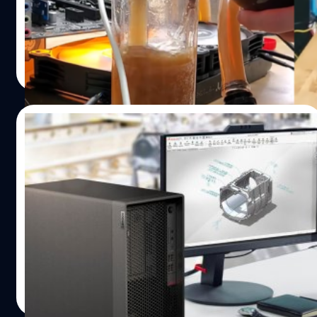
ของสิ่งแวดล้อมภายในฉาก ไปจนถึงพฤติกรรมของมอนสเตอร์
การเอาโค้กมาระบายความร้อนแทนน้ำเปล่า แล้วดันได้ผลดี
น้อยใหญ่ที่มีเอกลักษณะเฉพาะตัวอย่างการรวมฝูง หรือการ
กว่าน้ำเปล่าเสียด้วย
ต่อสู้กันเอง ซึ่งแม้แต่พืชพรรณ และสิ่งมีชีวิตตัวจิ๋ว ๆ…
วัชรกุล พัฒนาประทีป
| 892 days ago
Read More
11/01/2024
สถิติเผยตัวเลขยอดขาย PC ในปี 2023 ลดลง
เป็นประวัติการณ์ เมื่อเทียบกับปีก่อนหน้า
ข้อมูลจาก IDC ระบุว่าตัวเลขการจัดส่ง PC ไปขายของผู้ผลิต
รายใหญ่ในปี 2023 ลดลงจากปี 2022 ถึง 13.9% ซึ่งเป็นการ
ลดลงที่มากที่สุดเท่าที่เคยมีมา
จตุรวิทย์ เครือวาณิชกิจ
| 939 days ago
Read More