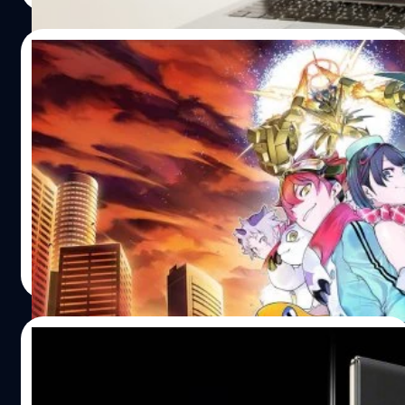
เป็นการยุติข่าวลือและให้ความชัดเจนกับทิศทางใหม่ของ
บริษัท สำหรับแนวทางการพัฒนานั้น Google จะเอา
10/09/2025
ประสบการณ์การใช้งาน ที่หลายคนคุ้นเคยจาก ChromeOS
มาเป็นตัวหลัก แต่จะปรับเปลี่ยนโครงสร้างทางเทคโนโลยี
[Hands-on Preview] Digimon Story Time
ทั้งหมดให้ไปอยู่บนพื้นฐานของ Android แทน เป้าหมาย
Stranger การกลับมาที่จริงจังกว่าเดิมของเห
สำคัญของการเปลี่ยนแปลงครั้งนี้ คือการเร่งนำนวัตกรรมด้าน
ล่าดิจิมอน
AI ที่พัฒนาไปอย่างรวดเร็วบน Android มาสู่คอมพิวเตอร์
ถ้าพูดถึงซีรีส์ Digimon Story หลายคนคงนึกถึงการผจญภัย
แล็ปท็อป เพื่อสร้าง Ecosystem ให้กับอุปกรณ์แล็ปท็อปและ
ที่ผสมผสานการเล่าเรื่องดราม่ากับการสะสม Digimon จน
สมาร์ตโฟน Android สามารถทำงานร่วมกันได้อย่างไร้รอยต่อ
กลายเป็น “ครอบครัวดิจิทัล” ของเราเอง มาครั้งนี้กับภาคใหม่
การประกาศนี้ไม่ใช่เรื่องบังเอิญ เพราะ Qualcomm เองก็เพิ่ง
Digimon Story Time Stranger ทีมพัฒนานำเสนอมิติใหม่ที่
เปิดตัวชิปเซตสำหรับ PC รุ่นใหม่อย่าง Snapdragon…
ทั้งจริงจัง ซับซ้อน และมีรายละเอียดมากกว่าที่เคย จนแฟน
พีรณัฐ พระสว่าง
| 331 days ago
เก่าและผู้เล่นใหม่ต้องจับตา เรื่องราว: ความจริงที่เชื่อมโลก
Read More
มนุษย์กับโลกดิจิทัล Time Stranger วางโทนเรื่องให้เข้มข้นกว่า
ภาคก่อนๆ ตัวเกมพาผู้เล่นไปผจญภัยใน เมืองยุคปัจจุบันที่ถูก
สร้างอย่างสมจริง ตั้งแต่ย่านร้านค้าไปจนถึงถนนพลุกพล่าน
16/05/2025
ก่อนจะเปิดประตูสู่ โลกดิจิทัลคู่ขนาน ที่เต็มไปด้วยสีสันเหนือ
จินตนาการและปริศนามากมาย ธีมหลักของเรื่องคือ “การ
Huawei เตรียมเปิดตัว MateBook Fold
เชื่อมโยง” ไม่ว่าจะเป็นความสัมพันธ์ระหว่างมนุษย์กับ
แล็ปท็อปพับจอได้รุ่นแรกของแบรนด์ ในวันที่