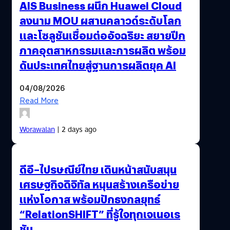
AIS Business ผนึก Huawei Cloud
ลงนาม MOU ผสานคลาวด์ระดับโลก
และโซลูชันเชื่อมต่ออัจฉริยะ สยายปีก
ภาคอุตสาหกรรมและการผลิต พร้อม
ดันประเทศไทยสู่ฐานการผลิตยุค AI
04/08/2026
Read More
Worawalan
| 2 days ago
ดีอี–ไปรษณีย์ไทย เดินหน้าสนับสนุน
เศรษฐกิจดิจิทัล หนุนสร้างเครือข่าย
แห่งโอกาส พร้อมปักธงกลยุทธ์
“RelationSHIFT” ที่รู้ใจทุกเจเนอเร
ชัน