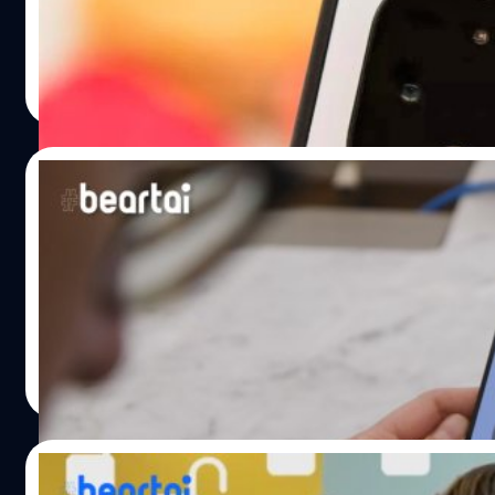
ได้ดีทั้งจากการถ่ายกลางแจ้งและในร่ม นอกจากนี้ กล้อง Tele
ทำได้อย่างลื่นไหล จากปรับอัตรา Frame Rate ทำได้เสถียรมาก 
ยังสูญเสียรายละเอียดของภาพจากการซูมระยะกลาง และมีข้อบ
ปรีดี ฤกษ์วลีกุล
| 2480 days ago
คลื่นเป็นระลอก) ที่ขอบของภาพ เป็นต้น แต่ถึงกระนั้น คะแน
Read More
21/10/2019
Google เตรียมอัปเดต Face Unlock ให้ตรวจจ
1 ในฟีเจอร์ใหม่ใน Pixel 4 และเป็นประเด็นอยู่ในตอนนี้ก็คือฟี
ตอบคำถามกับประเด็นนี้แล้ว เตรียมอัปเดตฟีเจอร์นี้ในไม่อีกกี่เ
ศุภกานต์ เหล่ารัตนกุล
| 2480 days ago
Read More
19/10/2019