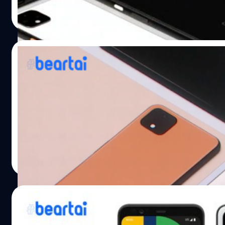
ปรีดี ฤกษ์วลีกุล
| 2486 days ago
Read More
15/10/2019
Google เปิดตัว Pixel 4 และ 4 XL อัปเกรดกล้อง
เปิดตัวเป็นที่เรียบร้อยสำหรับ Pixel 4 และ Pixel 4 XL ด้าน
และฟีเจอร์ต่าง ๆ ที่บริษัทพัฒนาได้เยี่ยมขึ้นกว่าเดิมมากเลยค
ระหว่าง 64GB และ 128GB ทีเด็ดแรกกับหน้าจอ ปีนี้มาสองขนาด
ที่ 60Hz ขึ้นอยู่กับสถานการณ์ซึ่ง Google บอกว่ามันจะถูกปรับโด
วัชรกุล พัฒนาประทีป
| 2486 days ago
Read More
13/10/2019
หลุดหมดเปลือก : Best Buy แคนาดา ปล่อยรายละ