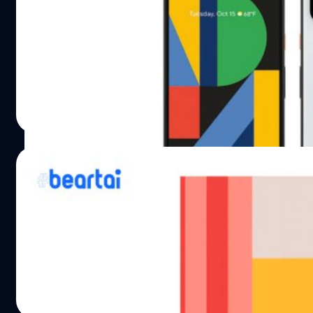
เพียงไม่กี่วันก่อนที่ Google จะเปิดตัวสมาร์ตโฟนเรือธงซีรี
อย่างละเอียด ผ่านทางเว็บไซต์ของตนเอง ภาพดังกล่าวมีรายละเอ
อะไรต้องเรียนรู้ใหม่ และไม่ต้องตกแต่งภาพเลย" (Nothing New 
ทดลองถ่ายภาพให้เห็นด้วย นอกจากนี้ก็ยังเปิดเผยฟีเจอร์สำ
Google Pixel 4 และ Pixel 4 XL นั้น ได้ปรากฏตามภาพด้านล่างน
ปรีดี ฤกษ์วลีกุล
| 2489 days ago
Read More
10/10/2019
Pixel 4 อาจจะมาในอีก 4 สี ชื่อแปลกตามเคย “น
อีกเพียงไม่กี่วันเท่านั้น จะถึงงาน Made by Google'19 ที่จะเ
ลัก ๆ "Clearly White" "Just Black" และ "Oh So Orange" แต่ล่
ศุภกานต์ เหล่ารัตนกุล
| 2492 days ago
Read More