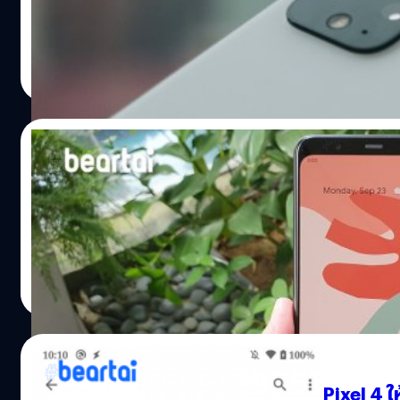
Exposure ได้มากขึ้น ถ่ายภาพปกติ ในการถ่ายภาพสภาวะแสงช่ว
Auto ก็มี Noise ปรากฏให้เห็นอยู่ โหมดถ่ายภาพกลางคืน ภาพที
ยังให้คอนทราสต์ที่สูงด้วย โหมด Galaxy โหมดนี้จะช่วยให้ Go
ปรีดี ฤกษ์วลีกุล
| 2493 days ago
Read More
03/10/2019
หลุด Spec Sheets ทางการของ Pixel 4 เผยเทคโ
ก่อนหน้านี้ก็พอจะสรุปสเปกต่าง ๆ ได้หมดแล้ว แต่ในครั้งนี้
ศุภกานต์ เหล่ารัตนกุล
| 2498 days ago
Read More
02/10/2019
Google ได้อัปเดตแอป Recorder ใน Pixel 4 ให