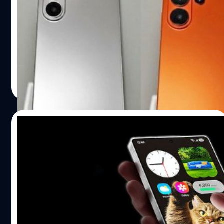
Pro
PhoneArt (@UniverseIce) ได้เปิดเผยเครื่องดัมมีของ
Samsung Galaxy S26 Ultra พร้อมสีตัวเครื่องซึ่งดูคล้ายกับ
ได้แรงบันดาลใจจาก iPhone 17 Pro
ปรีดี ฤกษ์วลีกุล
| 303 days ago
Read More
04/10/2025
Samsung Galaxy S26 Ultra จะมีฟีเจอร์
Privacy Display ป้องกันคนข้าง ๆ แอบดู
ข้อมูลส่วนบุคคล
ได้ปรากฏฟีเจอร์ 'Privacy Display' ในโค้ดของซอฟต์แวร์
One UI 8.5 ที่กำลังพัฒนา ซึ่งจำกัดการมองเห็นจากมุมด้าน
ข้างของหน้าจอ