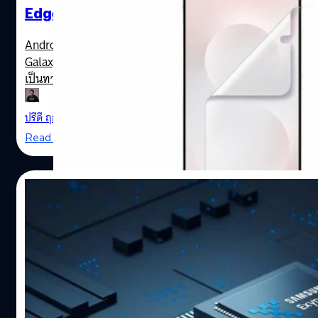
Edge : ยืนยันดีไซน์, ชิป Snapdragon 8 Elite,
กล้อง 200 ล้านพิกเซล
Android Headlines ได้เปิดเผยภาพโปรโมต Samsung
Galaxy S25 Edge ซึ่งมาพร้อมภาพเรนเดอร์ตัวเครื่องอย่าง
เป็นทางการ และข้อมูลที่น่าสนใจ
ปรีดี ฤกษ์วลีกุล
| 454 days ago
Read More
05/05/2025
Samsung Galaxy S26 ในยุโรป จะกลับมาใช้
ชิป Exynos อีกครั้ง คาดว่าเป็น Exynos 2600
ระดับ 2 นาโนเมตร
ภาพจาก Android Headlines
GizmoChina ได้คาดการณ์ว่า Samsung จะกลับมาแบ่งการ
ติดตั้งชิปเซต Samsung Exynos และ Qualcomm
Snapdragon อีกครั้ง ในซีรีส์ Galaxy S26