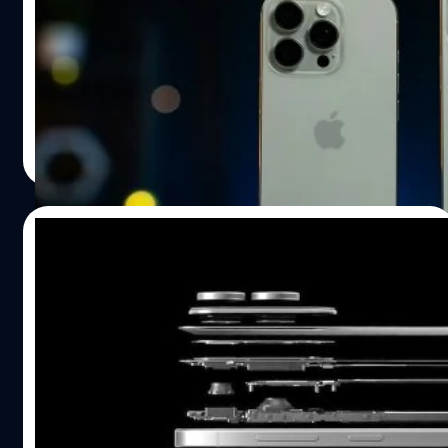
iPhone 16
Counterpoint Research รายงานว่า iPhone 16 Pro และ 16
Pro Max ขึ้นแท่นสมาร์ตโฟนที่มียอดจำหน่ายสูงสุดในตลาด
ยุโรป เดือนมีนาคม 2025
ปรีดี ฤกษ์วลีกุล
| 430 days ago
Read More
31/05/2025
Samsung เผยนวัตกรรมที่ทำให้ Galaxy S25
Edge มีความบางและเบามาก
Samsung กล่าวว่า Galaxy S25 Edge มาพร้อมงานวิศวกรรมที่
ล้ำหน้าและแก้ปัญหาการระบายความร้อนที่มีมาอย่างยาวนาน
ปรีดี ฤกษ์วลีกุล
| 434 days ago