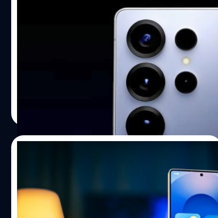
Samsung อัปเกรดกล้อง Galaxy S26 Ultra
ด้วยรูรับแสง f/1.4 : ถ่ายภาพในที่แสงน้อยได้
สุดยอด
Ice Universe รายงาน กล้องหลักของ Samsung Galaxy S26
Ultra จะใช้เซนเซอร์ ISOCELL HP2 รุ่นใหม่ พร้อมรูรับแสง
f/1.4
ปรีดี ฤกษ์วลีกุล
| 367 days ago
Read More
14/07/2025
(รายงาน) Samsung Galaxy S26 Ultra จะใช้
จอ OLED แบบ CoE ที่บางลง และประสิทธิภาพ
สูงขึ้น
ทิปสเตอร์จากประเทศจีน นามว่า Ice Universe อ้างว่า
Samsung กำลังวางแผนจะใช้แผงหน้าจอ OLED เทคโนโลยี