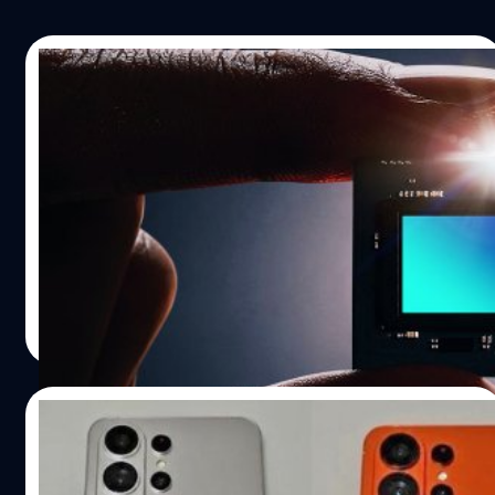
27/10/2025
เผยสเปกเซนเซอร์ภาพ Sony LYT-910 : ขนาด
เกือบ 1 นิ้ว, ความละเอียด 200 ล้านพิกเซล, ติด
ตั้งในเรือธงปี 2026
Sony LTY-910 เป็นเซนเซอร์ภาพ (สำหรับสมาร์ตโฟน) รุ่นแรก
ของแบรนด์ที่มีความละเอียดสูงถึง 200 ล้านพิกเซล และอาจ
เป็บคู่แข่งกับ Samsung ISOCELL HP2
ปรีดี ฤกษ์วลีกุล
| 285 days ago
Read More
08/10/2025
จริงหรือ? ภาพหลุดเครื่องดัมมี Samsung
Galaxy S26 Ultra พร้อมสีคล้าย iPhone 17