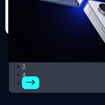
1 ปี 2025 โดยระบุว่า สมาร์ตโฟนเรือธงซีรีส์ Galaxy S25 มี
ยอดจำหน่ายน่าประทับใจ
ปรีดี ฤกษ์วลีกุล
| 464 days ago
Read More
1
2
3
4