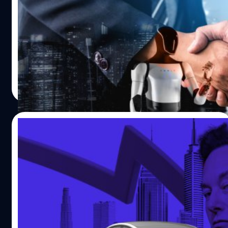
เปลี่ยน ควรเช็กราคาจากหน้าเว็บไซต์ทางการของประกันแต่
สหรัฐฯ
บริษัทเสมอ จุดเด่นแต่ละบริษัทประกันภัย แต่ละเจ้ามีดีเรื่อง
จะเรียกว่าเคาะก็ไม่ถูกทั้งหมด เพราะนี่เป็นการร่วมมือกัน
อะไรบ้าง ? เมื่อมองลึกลงไปในรายละเอียด จะพบว่าแต่ละ
พัฒนาของบริษัทยักษ์ใหญ่อย่าง Samsung Electronics และ
บริษัทมีจุดเด่นที่แตกต่างกัน เพื่อดึงดูดเจ้าของรถ EV ใน
Tesla ที่ได้ประกาศเซ็นสัญญาผลิตชิปมูลค่าสูงถึง 16,500
แต่ละกลุ่ม ธนชาตประกันภัย จะมีจุดเด่นด้านความคุ้มครองที่
ล้านเหรียญสหรัฐฯ แม้จะยังไม่เปิดเผยชื่อลูกค้ารายใหญ่
ตอบโจทย์ เช่น เงินชดเชยค่าเดินทางระหว่างซ่อม ก็เป็นอะไรที่
ทั้งหมด แต่ล่าสุด อีลอน มัสก์ (Elon Musk) ซีอีโอของ Tesla
อมลวรรณ ศรัทธานนท์
| 375 days ago
ค่อนข้างเหมาะกับผู้ที่เน้นความคุ้มค่าและความมั่นคงของ
ได้ออกมายืนยันแล้วว่า Tesla คือคู่สัญญาหลักในดีลนี้ ตาม
Read More
บริษัท แอกซ่าประกันภัย (AXA) ความคุ้มครองที่เด่น ๆ เลยคือ
เอกสารที่ Samsung ยื่นต่อตลาดหลักทรัพย์เกาหลีใต้ก่อน
อุปกรณ์ต่าง ๆ ของรถ EV เช่น…
หน้านี้ ไม่มีการเปิดเผยชื่อ Tesla เพราะเหตุผลด้านความลับ
ทางธุรกิจตามคำร้องขอของลูกค้า ทว่าภายหลัง มัสก์ ได้ออก
24/07/2025
มาโพสต์ยืนยันผ่าน X ว่า “โรงงานแห่งใหม่ของ Samsung ใน
รัฐเท็กซัส จะมุ่งผลิตชิป AI6 ให้ Tesla อย่างเต็มกำลัง เพราะ
Tesla ประกาศงบ Q2 รายได้ต่ำ กำไรพลาดเป้า
เป็นโครงการที่มีความสำคัญเชิงกลยุทธ์อย่างมาก” มัสก์ ยัง
ลุยผลิตรถรุ่นประหยัดชนวิกฤต
ระบุว่า ขณะนี้ Samsung รับหน้าที่ผลิตชิปรุ่น AI4 ให้ Tesla อยู่
ส่วนรุ่น AI5 จะผลิตโดย TSMC โดยเริ่มที่ไต้หวัน ก่อนจะขยาย
Tesla รายงานผลประกอบการไตรมาส 2 ปี 2025 ต่ำกว่าที่นัก
ไปสู่รัฐแอริโซนาในสหรัฐฯ…
วิเคราะห์คาด ทั้งรายได้และกำไร แม้จะยังคงแผนเปิดสายการ
ผลิตรถยนต์ไฟฟ้าราคาประหยัดในช่วงครึ่งหลังของปีหน้า
และยืนยันว่า Robotaxi แบบไร้คนขับจะเข้าสู่การผลิตเชิง