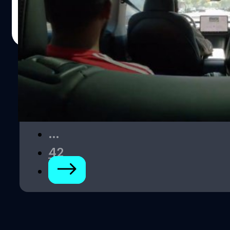
คนขับควบคุมให้กับพนักงานในเมืองออสติน รัฐเท็กซัส และ
พื้นที่อ่าวซานฟรานซิสโก รัฐแคลิฟอร์เนีย ประเดิมใช้บริการ
ศิลา วงศ์เจริญ
| 470 days ago
เป็นกลุ่มแรก ก่อนที่บริษัทจะเปิดตัวแท็กซี่ไร้คนขับในเดือน
Read More
มิถุนายน 2025 เพื่อหวังช่วยสร้างรายได้เข้าบริษัทภายใน
ปลายปีหน้า
1
2
3
…
42