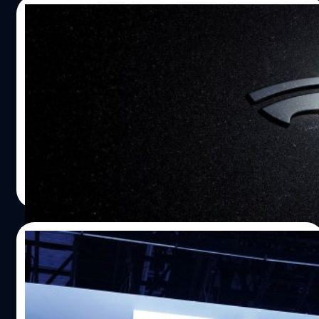
11/06/2025
Tesla เตรียมให้บริการแท็กซี่ไร้คนขับใน
สหรัฐฯ 22 มิถุนายนนี้ แต่วันอาจเปลี่ยนได้
Tesla มีแผนคร่าว ๆ ในการให้บริการแท็กซี่ไร้คนขับต่อ
สาธารณะในวันที่ 22 มิถุนายนนี้ สำนักข่าว Reuters ชี้ว่าการ
ประกาศในครั้งนี้เกิดขึ้นท่ามกลางความคาดหวังของนักลงทุน
และผู้สนับสนุนที่เฝ้ารอกันมานาน
จตุรวิทย์ เครือวาณิชกิจ
| 423 days ago
Read More
25/05/2025
BYD มียอดขายรถยนต์ไฟฟ้าในยุโรปแซงหน้า
Tesla เป็นครั้งแรก ทั้งที่เจอภาษีนำเข้าสูง