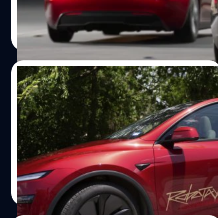
ธีรภัทร์ ธีระโรจนพงษ์
| 408 days ago
Read More
24/06/2025
Tesla ทดลองให้บริการ Robotaxi ครั้งแรกใน
เมืองออสติน ดันหุ้นขึ้น 8%
ในที่สุด Tesla ก็เปิดให้บริการรถแท็กซี่แบบไร้คนขับอย่างเป็น
ทางการครั้งแรกในในเมืองออสติน รัฐเท็กซัส ทำให้หุ้นของ
บริษัทพุ่งขึ้นทันทีถึง 8.2%
ธีรภัทร์ ธีระโรจนพงษ์
| 410 days ago
Read More