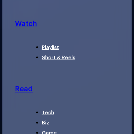
Watch
Playlist
Short & Reels
Read
Tech
Biz
Game