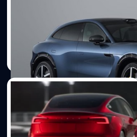
หุ้น Xiaomi พุ่งทำ All-Time high หลังเปิดตัว
EV ราคาต่ำกว่า Tesla และแว่นตา AI
Xiaomi ได้เปิดตัวรถยนต์ไฟฟ้า (EV) รุ่นใหม่ YU7 SUV ซึ่งได้
รับความสนใจอย่างมากและส่งผลให้หุ้นของบริษัทพุ่งสูงขึ้น
ธีรภัทร์ ธีระโรจนพงษ์
| 407 days ago
Read More
25/06/2025
Tesla ยอดขายดิ่งต่อเนื่องในยุโรป 5 เดือนติด
ขณะที่ EV จีนแซงขึ้นแท่นผู้นำ
ยอดขายรถยนต์ใหม่ Tesla ในยุโรปยังคงร่วงแรงต่อเนื่องเป็น
เดือนที่ 5 โดยลดลงถึง 27.9% เมื่อเทียบกับปีก่อนหน้า เหลือ
เพียง 13,863 คัน