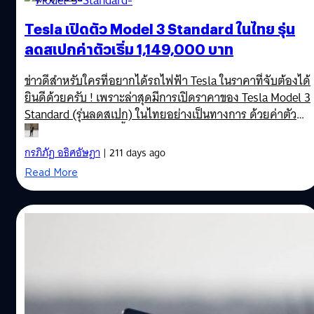
Tesla เปิดตัว Model 3 Standard ในไทย รุ่น
ลดสเปกค่าตัวเริ่ม 1,149,000 บาท
ข่าวดีสำหรับใครที่อยากได้รถไฟฟ้า Tesla ในราคาที่จับต้องได้
ยินดีด้วยครับ ! เพราะล่าสุดมีการเปิดราคาของ Tesla Model 3
Standard (รุ่นลดสเปก)​ ในไทยอย่างเป็นทางการ ด้วยค่าตัว
1,149,000 บาท เท่านั้น โดย Tesla Model 3 Standard จะมา
พร้อมกับระบบขับเคลื่อนล้อหลัง (RWD) ที่ทำระยะทางวิ่ง
กรภิภัฏ อธิศอัษฎา
| 211 days ago
สูงสุด 534 กิโลเมตร (มาตรฐาน WLTP) พร้อมอัตราเร่ง 0-
Read More
100 กม./ชม ภายใน 6.2 วินาที กับความเร็วสูงสุด 201 กม./
ชม. ในขณะที่รองรับการชาร์จ รองรับ Supercharger สูงสุด
175 kW โดยมีล้อลายใหม่ Prismata ขนาด 18 นิ้ว ที่มีให้เลือก
24/10/2025
แค่แบบเดียว สีตัวถังมีให้เลือก 3 สี คือ สีเทา (Stealth…
อีลอน มัสก์ เรียกร้องเงินเดือน 1 ล้านล้าน
เหรียญสหรัฐฯ จากผู้ถือหุ้น Tesla เพื่อรักษา
อำนาจในการโหวต
อีลอน มัสก์ (Elon Musk) ซีอีโอของ Tesla ได้เรียกร้องต่อผู้ถือ