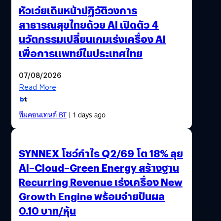
หัวเว่ยเดินหน้าปฏิวัติวงการ
สาธารณสุขไทยด้วย AI เปิดตัว 4
นวัตกรรมเปลี่ยนเกมเร่งเครื่อง AI
เพื่อการแพทย์ในประเทศไทย
07/08/2026
Read More
ทีมคอนเทนต์ BT
| 1 days ago
SYNNEX โชว์กำไร Q2/69 โต 18% ลุย
AI–Cloud–Green Energy สร้างฐาน
Recurring Revenue เร่งเครื่อง New
Growth Engine พร้อมจ่ายปันผล
0.10 บาท/หุ้น