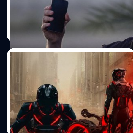
หุ้นในช่วงท้ายของการประชุมแถลงผลประกอบการ เพื่อขอให้
อนุมัติแพ็กเกจค่าตอบแทนชุดใหม่ ซึ่งอาจมีมูลค่าสูงถึง 1 ล้าน
ล้านเหรียญสหรัฐฯ โดยเขาให้เหตุผลว่า ข้อเสนอนี้ไม่ใช่แค่
เรื่องเงิน แต่เป็นเรื่องของการมีอำนาจในการโหวตที่เพียงพอ
ธีรภัทร์ ธีระโรจนพงษ์
| 288 days ago
ต่อการตัดสินใจทิศทางของบริษัท หากได้รับการอนุมัติ แพ็ก
Read More
เกจนี้จะมอบหุ้นให้มัสก์สูงสุดถึง 12% ของหุ้น Tesla ซึ่งอาจมี
มูลค่าประมาณ 1 ล้านล้านเหรียญสหรัฐฯ หากบริษัทสามารถ
บรรลุเป้าหมายมูลค่าตลาดที่ทะเยอทะยานที่ 8.5 ล้านล้าน
10/10/2025
เหรียญสหรัฐฯ ภายใน 10 ปี (ปัจจุบันมูลค่าตลาดของ Tesla
อยู่ที่ประมาณ 1.38 ล้านล้านเหรียญสหรัฐฯ) สิ่งที่มัสก์ต้องการ
Tron: Ares จากจินตนาการสู่ความจริง
คือการเพิ่มอำนาจการโหวตให้มีอิทธิพลเพียงพอ แต่ไม่มากถึง
เทคโนโลยี AI ที่อาจเกิดขึ้นเร็วกว่าที่คิด ?
ขนาดที่มัสก์จะถูกไล่ออกไม่ได้ หากเขาเสียสติ คณะกรรมการ
บริหารของ Tesla สนับสนุนข้อเสนอค่าตอบแทนนี้ โดยระบุว่า
หลายคนคงเห็นกระแสจักรวาลของ Tron: Ares กันมาแล้ว
"การรั้งตัวและสร้างแรงจูงใจให้กับอีลอน เป็นพื้นฐานสำคัญที่
บอกเลยว่ารอบนี้อาจจะทำให้ทุกคนตราตรึงกว่าที่เคย เพราะ
Tesla จะบรรลุเป้าหมายเหล่านี้ และก้าวขึ้นเป็นบริษัทที่มีมูลค่า
เป็นการคัมแบ็กหลักจากหายไปนานกว่า 15 ปี นับจาก Tron:
มากที่สุดในประวัติศาสตร์"
Legacy พล็อตเรื่องของซีรีส์นี้ค่อนข้างน่าสนใจ เพราะบอกเล่า
เกี่ยวกับการที่ “มนุษย์สามารถหลุดเข้าไปในโลกดิจิทัล แล้ว
อมลวรรณ ศรัทธานนท์
| 301 days ago
สามารถกลับออกมาได้” ในขณะเดียวกัน “AI ก็สามารถทำได้
Read More
เหมือนกัน AI สามารถหลุดจากโลกดิจิทัล มาสู่โลกแห่งความ