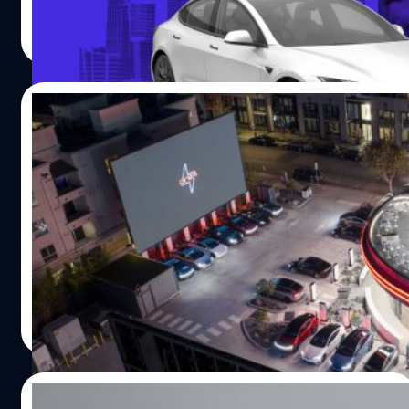
พาณิชย์ในปี 2026 รายได้รวมของ Tesla อยู่ที่ 22,500 ล้าน
ธีรภัทร์ ธีระโรจนพงษ์
| 380 days ago
เหรียญสหรัฐฯ หรือประมาณ 742,500 ล้านบาท ลดลง 12%
Read More
จากปีก่อน และต่ำกว่าที่ Bloomberg คาดไว้ที่ 22,640 ล้าน
เหรียญสหรัฐฯ ขณะที่กำไรต่อหุ้นอยู่ที่ 0.40 เหรียญสหรัฐฯ
เทียบกับที่นักวิเคราะห์คาดไว้ที่ 0.42 เหรียญสหรัฐฯ โดยราย
22/07/2025
ได้จากการขายเครดิตคาร์บอนลดลงเกือบครึ่งเหลือเพียง 439
ล้านเหรียญสหรัฐฯ จาก 890 ล้านเหรียญสหรัฐฯ ในปีก่อน
Tesla Diner เปิดแล้ว ! แถมมีพนักงานเป็น
สะท้อนผลกระทบจากกฎหมาย One Big Beautiful Bill ซึ่งมุ่ง
โรบอตเหมือนในหนังไซไฟเป๊ะ
เป้าสนับสนุนโครงการพลังงานสะอาดที่เพิ่งผ่านสภาคองเกรส
ไตรมาสนี้ Tesla ส่งมอบรถยนต์รวมทั่วโลกเพียง 384,122 คัน
เมื่อวานที่ฮอลลีวูด แคลิฟอร์เนีย อีลอน มัสก์ (Elon Musk) ได้
ลดลง 13.5% เมื่อเทียบกับปีก่อน…
เปิดร้านอาหาร (Diner) สไตล์อเมริกันภายใต้คอนเซปต์
Retro-Futuristic อย่างเป็นทางการ
กานต์สิรี บัววิชัยศิลป์
| 382 days ago
Read More
27/06/2025