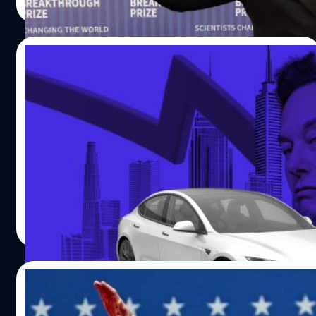
Read More
03/05/2025
Tesla ปฏิเสธรายงานที่ว่าบอร์ดบริหารกำลังหา
คนมาเป็น CEO แทน Elon Musk
Tesla ปฏิเสธรายงานที่บอกว่าบอร์ดบริหารเตรียมหาคนมา
ดำรงตำแหน่งซีอีโอแทน อีลอน มัสก์ (Elon Musk) ท่ามกลาง
กระแสตอบโต้การเมืองฝ่ายขวาในสหรัฐอเมริกาและตัวเลข
ขายรถที่ลดลงเรื่อย ๆ
จตุรวิทย์ เครือวาณิชกิจ
| 461 days ago
Read More
26/04/2025
หุ้น Tesla ทะยานบวก 9.8% หลังกระทรวง