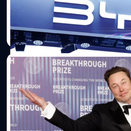
JATO Dynamics บริษัทข่าวกรองด้านยานยนต์ได้รายงาน
ข้อมูลการจดทะเบียนรถยนต์ใหม่ในยุโรปจาก 28 ประเทศของ
เดือนเมษายน ซึ่งระบุว่า BYD ผู้เผลิตรถยนต์ของจีน มียอด
ขายรถยนต์ในยุโรปเพิ่มขึ้น 359% เมื่อเทียบกับเดือนเดียวกัน
ของปีที่แล้ว รวมทั้งมียอดขายรถยนต์ไฟฟ้าแบตเตอรี่ (BEV)
ศิลา วงศ์เจริญ
| 439 days ago
จำนวน 7,231 คัน เพิ่มขึ้น 169% เมื่อเทียบกับเดือนเดียวกันของ
Read More
ปีที่แล้ว และสามารถแซงหน้าคู่แข่งรายสำคัญอย่าง Tesla ได้
เป็นครั้งแรกที่มียอดขาย 7,165 คัน ทั้งที่ BYD เจอภาษีรถยนต์
BEV ที่ผลิตในจีนมากกว่าด้วย
20/05/2025
อีลอน มัสก์ ให้คำมั่นนั่งเก้าอี้ซีอีโอ Tesla ต่อ
อีก 5 ปี ฝ่ากระแสต่อต้านทางการเมือง
อีลอน มัสก์ ยืนยันว่าจะอยู่บริหารบริษัทเทสล่าต่อไปอีกอย่าง
น้อย 5 ปี หลังนักลงทุนบางส่วนเริ่มตั้งคำถามถึงความทุ่มเท
ของเขาที่มีต่อบริษัท
ธีรภัทร์ ธีระโรจนพงษ์
| 444 days ago