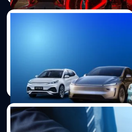
เป็นจริงได้” ซึ่งคล้ายกับเทรนด์ของเทคโนโลยีที่โลกเราทุกวันนี้
กำลังพัฒนาอยู่ บทความนี้ BT beartai จะพาไปวิเคราะห์ถึง
10/10/2025
ความเป็นไปได้ของเทคโนโลยีและสิ่งต่าง ๆ ที่อยู่ในภาพยนตร์
Tron เพื่อตอบคำถามว่าจินตนาการบนจอภาพยนตร์ สามารถ
เทียบเบี้ยประกันภัยรถไฟฟ้า อัปเดตปลายปี
เกิดขึ้นในโลกที่เราอยู่ได้มากน้อยแค่ไหน ? หมายเหตุ :
2025
บทความนี้ “ไม่มีการเปิดเผยเนื้อหาสำคัญ” ของภาพยนตร์
Tron: Ares ข้อมูลทั้งหมดในบทความมาจาก “วิดีโอโปรโมต
หนึ่งในปัจจัยสำคัญที่เจ้าของและคนที่สนใจรถ EV ทุกคนต้อง
ภาพยนตร์ (Trailer)” เท่านั้น เมื่อ AI มี "ร่างกาย" เป็นของตัว
ใส่ใจ และต้องพิจารณาอย่างถี่ถ้วนคือ "ประกันภัยรถยนต์"
เอง ในคลิปตัวอย่างเราจะเห็นว่าตัวละคร แอรีส (Ares) ที่เป็น
เพราะรายละเอียดกับราคา ก็ค่อนข้างต่างจากรถยนต์สันดาป
AI สามารถมีตัวตนที่จับต้องได้ในโลกจริง หลายคนอาจคิดว่า
พอสมควร ในปี 2025 นี้ บริษัทประกันภัยต่าง ๆ ก็ได้ออก
มันเป็นไปไม่ได้หรอก…
ผลิตภัณฑ์ที่ตอบโจทย์ผู้ใช้รถ EV มากขึ้น BT beartai ชวนมา
อมลวรรณ ศรัทธานนท์
| 302 days ago
สำรวจและรวบรวมมาให้ทุกคนดูกันแล้ว ว่าเบี้ยประกันแต่ละ
Read More
เจ้าราคาเท่าไหร่ และมีจุดเด่นด้านไหนกันบ้าง เพื่อให้ผู้ใช้และ
ผู้ที่สนใจรถ EV ได้พิจารณาเรื่องความคุ้มค่ากันอีกที เบี้ย
ประกันภัยรถไฟฟ้า อัปเดตปลายปี 2025 ข้อมูลทั้งหมดเป็นเบี้ย
29/07/2025
ประกันชั้น 1 สำหรับรถยนต์ไฟฟ้าที่มีความแตกต่างกันอย่าง
ชัดเจนตามยี่ห้อและรุ่นของรถ และสามารถแบ่งกลุ่มราคาได้
Elon Musk เคาะ Samsung ผลิตชิป AI รุ่นต่อ
ดังนี้ อย่างไรก็ตาม ในแต่ละช่วงราคาประกันอาจมีการปรับ
ไปให้ Tesla มูลค่ากว่า 16,500 ล้านเหรียญ