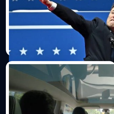
คมนาคมสหรัฐฯ เปิดกฎใหม่หนุนรถไร้คนขับ
TSLA พุ่งขึ้นแรงถึง 9.8% หลังจากระทรวงคมนาคมสหรัฐฯ
ประกาศกฎระเบียบใหม่สนับสนุนรถยนต์ไร้คนขับอย่างเป็น
ทางการ
ธีรภัทร์ ธีระโรจนพงษ์
| 469 days ago
Read More
25/04/2025
เทสลาเริ่มทดสอบบริการเรียกรถที่ใช้ FSD แบบ
มีคนขับควบคุมกับพนักงานในออสติน
Tesla บริษัทผู้ผลิตรถยนต์ไฟฟ้าและพลังงานสะอาดของ
สหรัฐฯ โพสต์บน X (Twitter) ว่าบริษัทได้เริ่มทดสอบบริการ
เรียกรถอัตโนมัติโดยใช้ FSD Supervised หรือระบบ FSD ที่มี