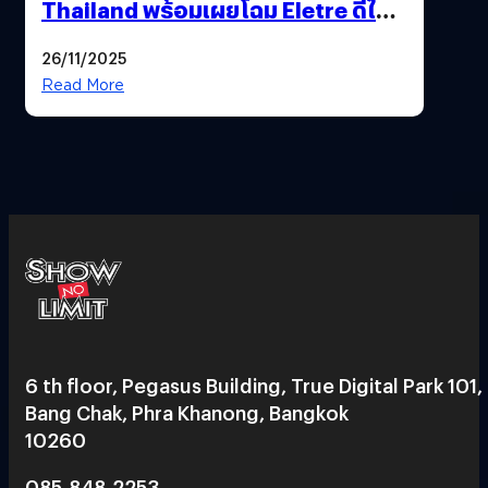
Thailand พร้อมเผยโฉม Eletre ดีไซน์
พิเศษ “LOTUS 77th VICTORY”
26/11/2025
Read More
6 th floor, Pegasus Building, True Digital Park 101,
Bang Chak, Phra Khanong, Bangkok
10260
085-848-2253