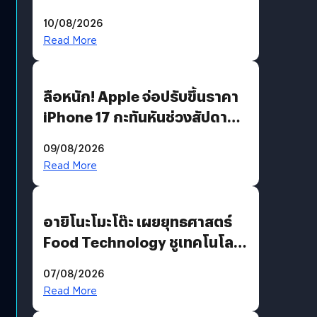
คมชัดระดับ 4K แต่ต้องผ่าน
10/08/2026
เงื่อนไขที่กำหนด
Read More
ลือหนัก! Apple จ่อปรับขึ้นราคา
iPhone 17 กะทันหันช่วงสัปดาห์ที่
10 สิงหาคมนี้
09/08/2026
Read More
อายิโนะโมะโต๊ะ เผยยุทธศาสตร์
Food Technology ชูเทคโนโลยี
“AminoScience” เจาะอินไซต์ผู้
07/08/2026
บริโภคและ B2B
Read More