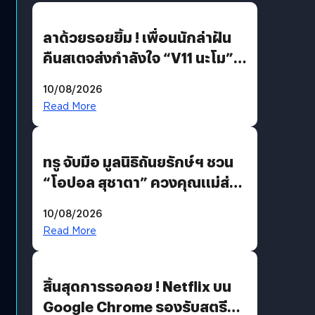
ลาด้วยรอยยิ้ม ! เพื่อนนักล่าฝัน
คืนสเตจส่งกำลังใจ “V11 นะโม”
ยุติฝันสัปดาห์ที่ 9 ท่ามกลางความ
10/08/2026
รักแน่นฮอลล์
Read More
ทรู จับมือ มูลนิธิถันยรักษ์ฯ ชวน
“โอปอล สุชาตา” ควงคุณแม่ส่ง
ต่อแคมเปญ “เต้าต้องตรวจ”
10/08/2026
เติมเต็มความหมายวันแม่ปีนี้
Read More
สิ้นสุดการรอคอย ! Netflix บน
Google Chrome รองรับสตรีม