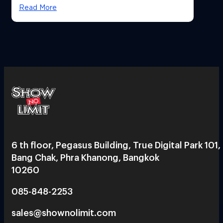
ได้ 53,000 ล้านบาท
Read More
6 th floor, Pegasus Building, True Digital Park 101,
Bang Chak, Phra Khanong, Bangkok
10260
085-848-2253
sales@shownolimit.com