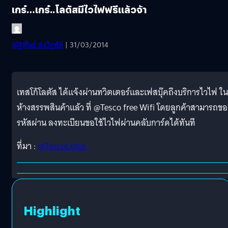
เกร๋…เกร๋..โลตัสมีไวไฟฟรีแล้วจ้า
ณัฐพันธ์ ส่งวิรุฬห์
| 31/03/2014
เทสโก้โลตัส ได้แจ้งผ่านทวิตเตอร์และเฟสบุ๊คถึงบริการไวไฟ ใน
ห้างสรรพสินค้าแล้ว ที่ @Tesco free Wifi โดยลูกค้าสามารถขอ
รหัสผ่าน ลงทะเบียนขอใช้ไวไฟผ่านคลับการ์ดได้ทันที
ที่มา :
@TescoLotus
Highlight