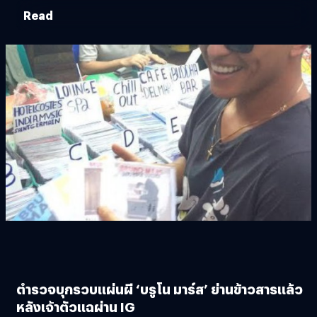
Read
ตำรวจบุกรวบแผ่นผี ‘บรูโน มาร์ส’ ย่านข้าวสารแล้ว
หลังเจ้าตัวแฉผ่าน IG