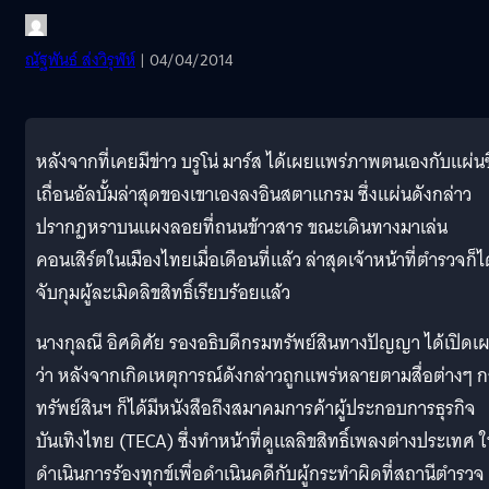
ณัฐพันธ์ ส่งวิรุฬห์
| 04/04/2014
หลังจากที่เคยมีข่าว บรูโน่ มาร์ส ได้เผยแพร่ภาพตนเองกับแผ่นซ
เถื่อนอัลบั้มล่าสุดของเขาเองลงอินสตาแกรม ซึ่งแผ่นดังกล่าว
ปรากฏหราบนแผงลอยที่ถนนข้าวสาร ขณะเดินทางมาเล่น
คอนเสิร์ตในเมืองไทยเมื่อเดือนที่แล้ว ล่าสุดเจ้าหน้าที่ตำรวจก็ไ
จับกุมผู้ละเมิดลิขสิทธิ์เรียบร้อยแล้ว
นางกุลณี อิศดิศัย รองอธิบดีกรมทรัพย์สินทางปัญญา ได้เปิดเ
ว่า หลังจากเกิดเหตุการณ์ดังกล่าวถูกแพร่หลายตามสื่อต่างๆ 
ทรัพย์สินฯ ก็ได้มีหนังสือถึงสมาคมการค้าผู้ประกอบการธุรกิจ
บันเทิงไทย (TECA) ซึ่งทำหน้าที่ดูแลลิขสิทธิ์เพลงต่างประเทศ ใ
ดำเนินการร้องทุกข์เพื่อดำเนินคดีกับผู้กระทำผิดที่สถานีตำรวจ