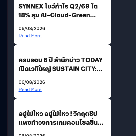
SYNNEX โชว์กำไร Q2/69 โต
18% ลุย AI–Cloud–Green
Energy สร้างฐาน Recurring
06/08/2026
Revenue เร่งเครื่อง New
Read More
Growth Engine พร้อมจ่าย
ปันผล 0.10 บาท/หุ้น
ครบรอบ 6 ปี สำนักข่าว TODAY
เปิดเวทีใหญ่ SUSTAIN CITY:
THE GREEN TRANSITION ถก
06/08/2026
แนวทางปรับตัวสู่เศรษฐกิจสี
Read More
เขียวอย่างยั่งยืน
อยู่ไม่ไหว อยู่ไม่ไหว ! วิกฤตชิป
แพงทำวงการเกมคอนโซลขึ้น
ราคายับ แบบนี้เกมเมอร์อยู่ยังไง
06/08/2026