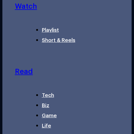
Watch
Playlist
Short & Reels
Read
Tech
Biz
Game
Life