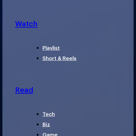
Watch
Playlist
Short & Reels
Read
Tech
Biz
Game