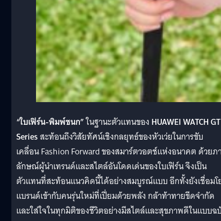
“ใบเฟิร์น-พิมพ์ชนก”
ในฐานะตัวแทนของ
HUAWEI WATCH GT
Series
สะท้อนถึงวิสัยทัศน์เชิงกลยุทธ์ของหัวเว่ยในการขับ
เคลื่อน Fashion Forward ของสมาร์ตวอตช์แห่งอนาคต ด้วยภ
ลักษณ์ผู้นำเทรนด์และสไตล์อันโดดเด่นของใบเฟิร์น จึงเป็น
ตัวแทนที่สะท้อนแนวคิดนี้ได้อย่างสมบูรณ์แบบ อีกทั้งยังเชื่อมโ
แบรนด์เข้ากับคนรุ่นใหม่ที่เปี่ยมด้วยพลัง กล้าท้าทายขีดจำกัด
และใส่ใจในทุกมิติของชีวิตอย่างมีสไตล์และสุขภาพดีในแบบฉบ