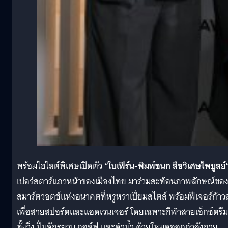
พร้อมไฮไลต์พิเศษเปิดตัว
“ใบเฟิร์น-พิมพ์ชนก ลือวิเศษไพบูลย์
เปอร์สตาร์แถวหน้าของเมืองไทย มาร่วมสะท้อนภาพลักษณ์ขอ
สมาร์ตวอตช์แห่งอนาคตที่หรูหราเปี่ยมสไตล์ พร้อมฟีเจอร์ก้าวล
เพื่อสายสปอร์ตและแอดเวนเจอร์ โดยเฉพาะกีฬาสายเอ็กซ์ตรีม
ทั้งวิ่ง ปั่นจักรยาน กอล์ฟ และดำนํ้า ด้วยโหมดออกกำลังกาย