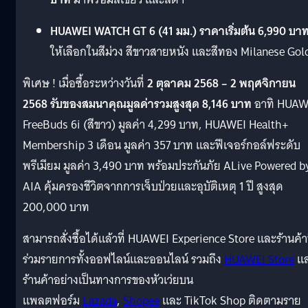
HUAWEI WATCH GT 6 (41 มม.)
ราคาเริ่มต้น 6,990 บา
ให้เลือกในสีม่วง สีขาวสายหนัง และสีทอง Milanese Gol
พิเศษ ! เมื่อซื้อระหว่างวันที่
2 ตุลาคม 2568 – 2 พฤศจิกายน
2568
รับของสมนาคุณมูลค่ารวมสูงสุด 8,146 บาท
อาทิ HUAW
FreeBuds 6i (สีขาว) มูลค่า 4,299 บาท, HUAWEI Health+
Membership 3 เดือน มูลค่า 357 บาท และฟีเจอร์กอล์ฟระดับ
พรีเมียม มูลค่า 3,490 บาท พร้อมประกันภัย ALive Powered b
AIA คุ้มครองชีวิตจากการเจ็บป่วยและอุบัติเหตุ 1 ปี สูงสุด
200,000 บาท
สามารถสั่งซื้อได้แล้วที่ HUAWEI Experience Store และร้านค้าท
ร่วมรายการทั้งออฟไลน์และออนไลน์ รวมถึง
HUAWEI Store
แ
ร้านค้าอย่างเป็นทางการของหัวเว่ยบน
แพลตฟอร์ม
Lazada
,
Shopee
และ TikTok Shop ติดตามราย