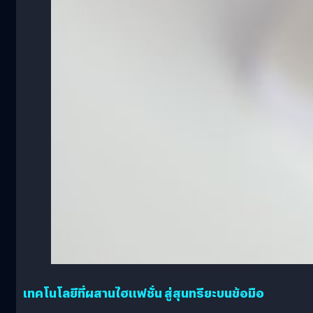
เทคโนโลยีที่ผสานไฮแฟชั่น สู่สุนทรียะบนข้อมือ