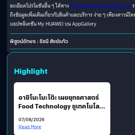
ละเอียดโปรโมชันอื่น ๆ ได้ทาง
Facebook Huawei Mobile TH
ร
ถึงข้อมูลเพิ่มเติมเกี่ยวกับสินค้าและบริการ ง่าย ๆ เพียงดาวน์โ
แอปพลิเคชัน My HUAWEI บน AppGallery
พิสูจน์อักษร : รัชนี สังข์แก้ว
Highlight
อายิโนะโมะโต๊ะ เผยยุทธศาสตร์
Food Technology ชูเทคโนโลยี
“AminoScience” เจาะอินไซต์ผู้
07/08/2026
บริโภคและ B2B
Read More